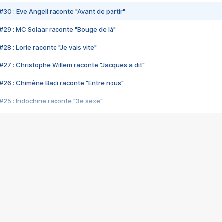
#30 : Eve Angeli raconte "Avant de partir"
#29 : MC Solaar raconte "Bouge de là"
28 : Lorie raconte "Je vais vite"
#27 : Christophe Willem raconte "Jacques a dit"
#26 : Chimène Badi raconte "Entre nous"
#25 : Indochine raconte "3e sexe"
#24 : Zaho raconte "C'est chelou"
#23 : Patrick Bruel raconte "Au café des délices"
#22 : Kyo raconte "Le chemin"
#21 : Nolwenn Leroy raconte "Cassé"
#20 : Patrick Hernandez raconte "Born to be alive"
#19 : Lorie raconte "Près de moi"