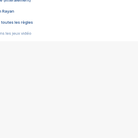
e (littéralement)
im Rayan
 toutes les règles
s les jeux vidéo
us choquant de Rockstar ? - Le scandale BULLY
e plus moche de Steam
du RÊVE tourne au CAUCHEMAR
pendant 8 heures
it… à tort
umiliés par un jeu vidéo
ire - Final Fantasy 8
ti un empire - Age of Empires
story DOFUS