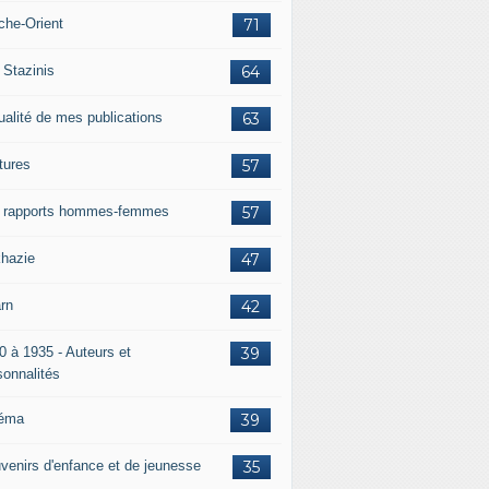
che-Orient
71
 Stazinis
64
ualité de mes publications
63
tures
57
 rapports hommes-femmes
57
hazie
47
rn
42
0 à 1935 - Auteurs et
39
sonnalités
éma
39
venirs d'enfance et de jeunesse
35