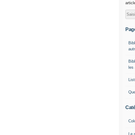
artic
Pag
Bib
autr
Bib
les
List
Que
Caté
Col
Le 