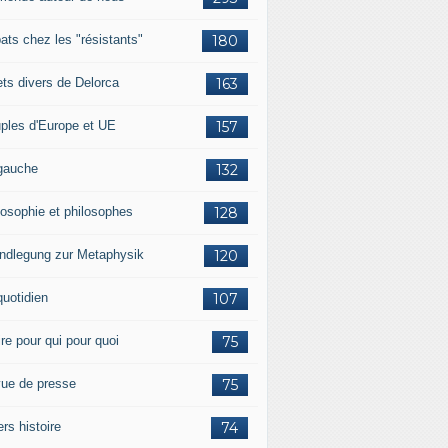
ats chez les "résistants"
180
lets divers de Delorca
163
ples d'Europe et UE
157
gauche
132
losophie et philosophes
128
ndlegung zur Metaphysik
120
quotidien
107
ire pour qui pour quoi
75
ue de presse
75
ers histoire
74