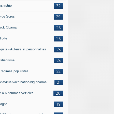
nsnistrie
32
rge Soros
29
ack Obama
26
droite
26
iquité - Auteurs et personnalités
25
istianisme
25
 régimes populistes
22
onavirus-vaccination-big pharma
21
e aux femmes yezidies
20
agne
19