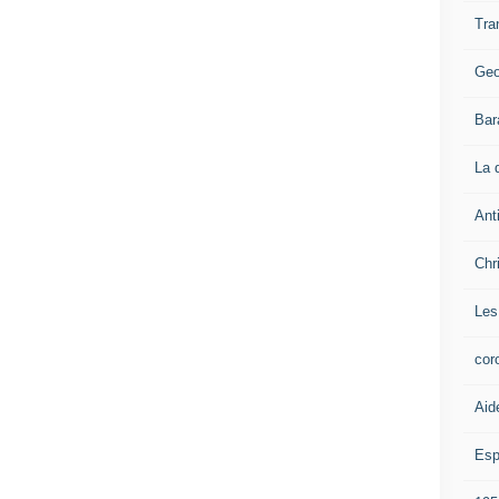
Tra
Geo
Bar
La 
Ant
Chr
Les
cor
Aid
Esp