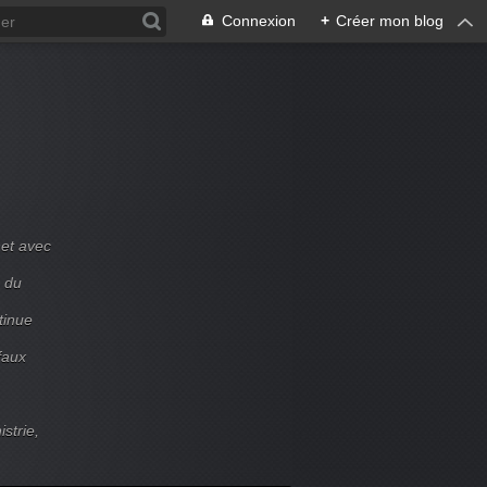
Connexion
+
Créer mon blog
et avec
e du
tinue
faux
strie,