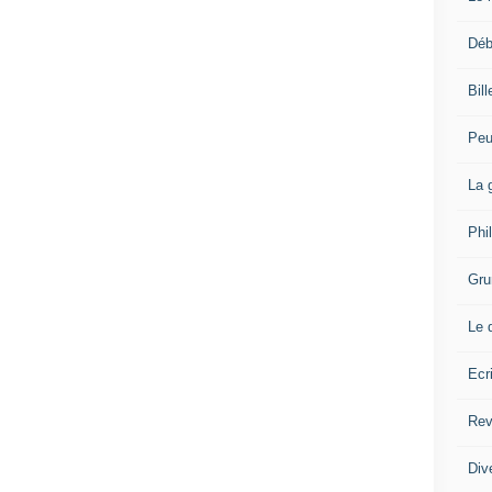
Déb
Bil
Peu
La 
Phi
Gru
Le 
Ecr
Rev
Div