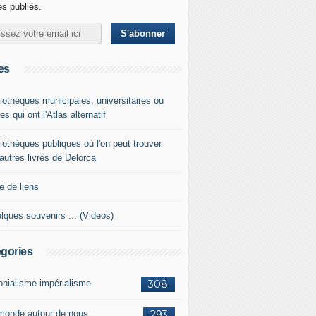
les publiés.
es
liothèques municipales, universitaires ou
es qui ont l'Atlas alternatif
liothèques publiques où l'on peut trouver
 autres livres de Delorca
e de liens
lques souvenirs ... (Videos)
gories
onialisme-impérialisme
308
monde autour de nous
293