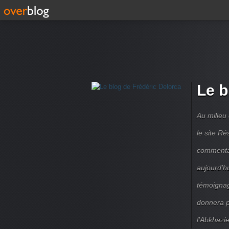
Le b
Au milieu
le site R
commentair
aujourd'h
témoignag
donnera pe
l'Abkhazie