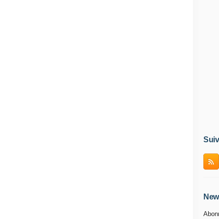
Suiv
News
Abonn