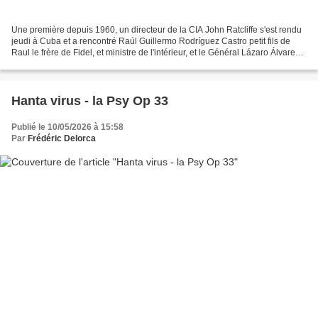
Une première depuis 1960, un directeur de la CIA John Ratcliffe s'est rendu
jeudi à Cuba et a rencontré Raúl Guillermo Rodríguez Castro petit fils de
Raul le frère de Fidel, et ministre de l'intérieur, et le Général Lázaro Álvarez
Casas, chef du contre-espionage....
Hanta virus - la Psy Op 33
Publié le 10/05/2026 à 15:58
Par
Frédéric Delorca