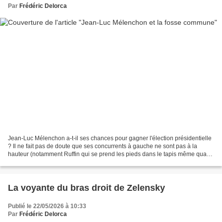
Par
Frédéric Delorca
Jean-Luc Mélenchon a-t-il ses chances pour gagner l'élection présidentielle
? Il ne fait pas de doute que ses concurrents à gauche ne sont pas à la
hauteur (notamment Ruffin qui se prend les pieds dans le tapis même quand
il publie une BD à sa gloire)....
La voyante du bras droit de Zelensky
Publié le 22/05/2026 à 10:33
Par
Frédéric Delorca