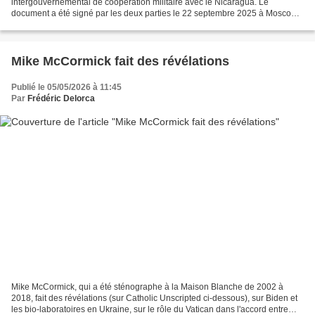
intergouvernemental de coopération militaire avec le Nicaragua. Le
document a été signé par les deux parties le 22 septembre 2025 à Moscou.
Il existe un jour de l'amitié russo-nicraguayenne...
Mike McCormick fait des révélations
Publié le 05/05/2026 à 11:45
Par
Frédéric Delorca
Mike McCormick, qui a été sténographe à la Maison Blanche de 2002 à
2018, fait des révélations (sur Catholic Unscripted ci-dessous), sur Biden et
les bio-laboratoires en Ukraine, sur le rôle du Vatican dans l'accord entre