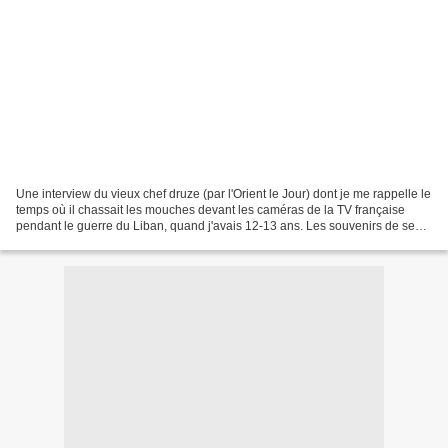
Une interview du vieux chef druze (par l'Orient le Jour) dont je me rappelle le
temps où il chassait les mouches devant les caméras de la TV française
pendant le guerre du Liban, quand j'avais 12-13 ans. Les souvenirs de ses
dîners avec Fidel Castro,...