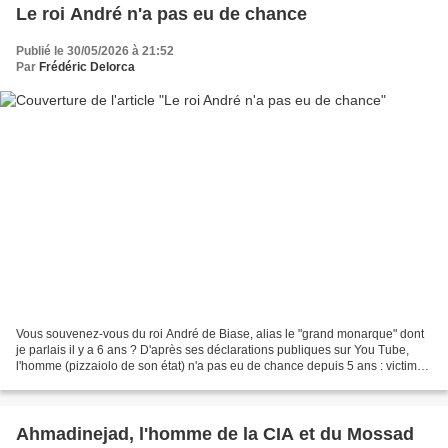
Le roi André n'a pas eu de chance
Publié le 30/05/2026 à 21:52
Par
Frédéric Delorca
Vous souvenez-vous du roi André de Biase, alias le "grand monarque" dont
je parlais il y a 6 ans ? D'après ses déclarations publiques sur You Tube,
l'homme (pizzaiolo de son état) n'a pas eu de chance depuis 5 ans : victime
économique des fermetures administratives...
Ahmadinejad, l'homme de la CIA et du Mossad