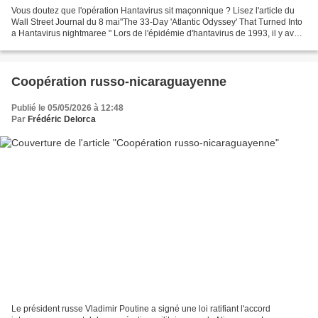
Vous doutez que l'opération Hantavirus sit maçonnique ? Lisez l'article du
Wall Street Journal du 8 mai"The 33-Day 'Atlantic Odyssey' That Turned Into
a Hantavirus nightmaree " Lors de l'épidémie d'hantavirus de 1993, il y avait
eu 33 cas confirmés. Moderna...
Coopération russo-nicaraguayenne
Publié le 05/05/2026 à 12:48
Par
Frédéric Delorca
Le président russe Vladimir Poutine a signé une loi ratifiant l'accord