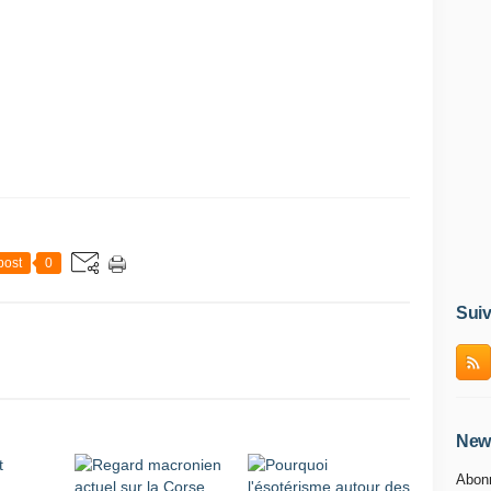
post
0
Suiv
News
Abonn