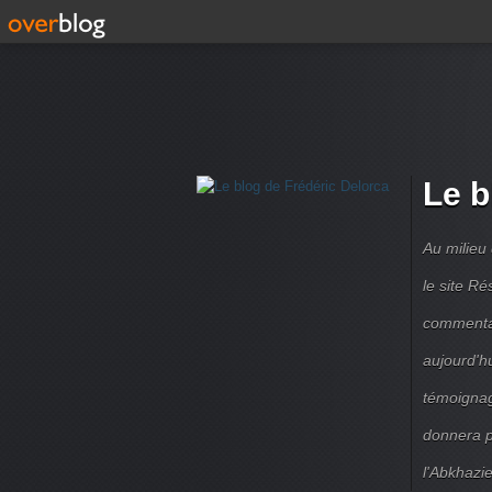
Le b
Au milieu
le site R
commentair
aujourd'h
témoignag
donnera pe
l'Abkhazie