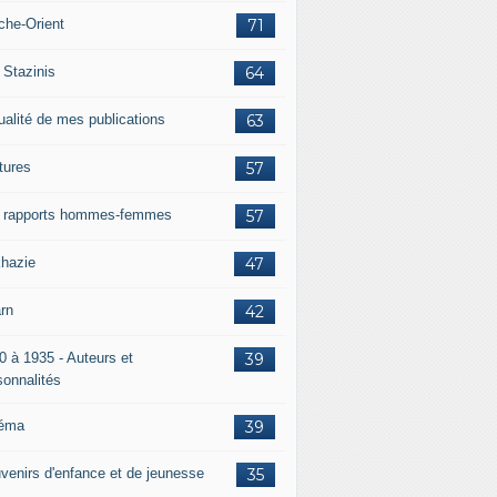
che-Orient
71
 Stazinis
64
ualité de mes publications
63
tures
57
 rapports hommes-femmes
57
hazie
47
rn
42
0 à 1935 - Auteurs et
39
sonnalités
éma
39
venirs d'enfance et de jeunesse
35