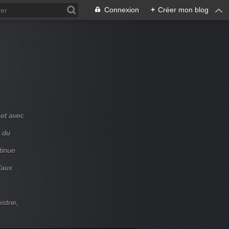
Connexion
+
Créer mon blog
et avec
e du
tinue
faux
strie,