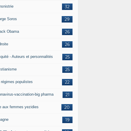
nsnistrie
32
rge Soros
29
ack Obama
26
droite
26
iquité - Auteurs et personnalités
25
istianisme
25
 régimes populistes
22
onavirus-vaccination-big pharma
21
e aux femmes yezidies
20
agne
19