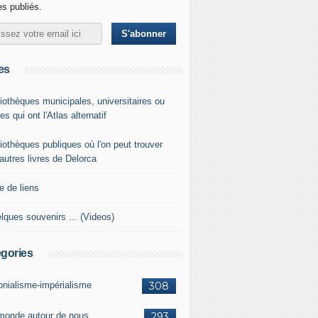
les publiés.
es
liothèques municipales, universitaires ou
es qui ont l'Atlas alternatif
liothèques publiques où l'on peut trouver
 autres livres de Delorca
e de liens
lques souvenirs ... (Videos)
gories
onialisme-impérialisme
308
monde autour de nous
293