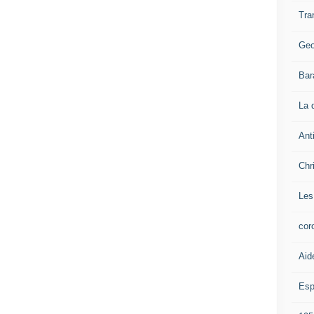
Tra
Geo
Bar
La 
Ant
Chr
Les
cor
Aid
Esp