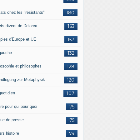
ats chez les "résistants"
180
lets divers de Delorca
163
ples d'Europe et UE
157
gauche
132
losophie et philosophes
128
ndlegung zur Metaphysik
120
quotidien
107
ire pour qui pour quoi
75
ue de presse
75
ers histoire
74