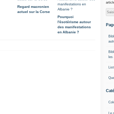
artic
Regard macronien
actuel sur la Corse
Pourquoi
l'ésotérisme autour
Pag
des manifestations
en Albanie ?
Bib
autr
Bib
les
List
Que
Caté
Col
Le 