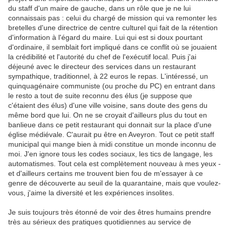
du staff d'un maire de gauche, dans un rôle que je ne lui
connaissais pas : celui du chargé de mission qui va remonter les
bretelles d'une directrice de centre culturel qui fait de la rétention
d'information à l'égard du maire. Lui qui est si doux pourtant
d'ordinaire, il semblait fort impliqué dans ce conflit où se jouaient
la crédibilité et l'autorité du chef de l'exécutif local. Puis j'ai
déjeuné avec le directeur des services dans un restaurant
sympathique, traditionnel, à 22 euros le repas. L'intéressé, un
quinquagénaire communiste (ou proche du PC) en entrant dans
le resto a tout de suite reconnu des élus (je suppose que
c'étaient des élus) d'une ville voisine, sans doute des gens du
même bord que lui. On ne se croyait d'ailleurs plus du tout en
banlieue dans ce petit restaurant qui donnait sur la place d'une
église médiévale. C'aurait pu être en Aveyron. Tout ce petit staff
municipal qui mange bien à midi constitue un monde inconnu de
moi. J'en ignore tous les codes sociaux, les tics de langage, les
automatismes. Tout cela est complètement nouveau à mes yeux -
et d'ailleurs certains me trouvent bien fou de m'essayer à ce
genre de découverte au seuil de la quarantaine, mais que voulez-
vous, j'aime la diversité et les expériences insolites.
Je suis toujours très étonné de voir des êtres humains prendre
très au sérieux des pratiques quotidiennes au service de