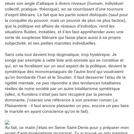
situer son angle d'attaque à divers niveaux (humain, individuel-
collectif, pratique- théorique), en se nourrissant d'une tournure
d'esprit littéraire. Le fait que les partis soient disloqués (sauf pour
la conquête du pouvoir, mais un pouvoir de plus ne plus factice),
que la politique est affaire de réseaux d'individus, rend les
situations fluides, instables, et il les faut appréhender avec une
sorte de souplesse littéraire qui fasse place aussi à sa propre
subjectivité, et ses petites marottes individuelles.
Sans cela tout devient trop dogmatique, trop hystérique. Je
songe par exemple à cette liste anti-sioniste qui se constitue et
qui, en se focalisant sur un seul aspect de la politique, devient le
symétrique des monomaniaques de l'autre bord qui voudraient
qu'on bombarde l'Iran et le Soudan. Il faut desserrer l'étau de la
rigidité mentale, ne pas répondre à des tendances totalitaires
réelles de notre société par un autre totalitarisme symétrique
(allez, si Kundera n'était pas tant récupéré par la pensée
dominante, j'oserais une référence à son premier roman
La
Plaisanterie
- il faut encore plaisanter un peu, encore un peu faire
le mariole en ayant conscience qu'on le fait).
Au fait, ce matin j'étais en Seine-Saint-Denis pour y préparer mon
projet d'anti-impérialisme municipal. J'y ai trouvé un ami membre