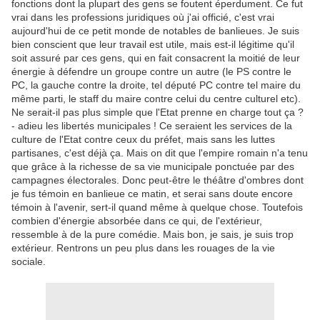
fonctions dont la plupart des gens se foutent éperdument. Ce fut
vrai dans les professions juridiques où j'ai officié, c'est vrai
aujourd'hui de ce petit monde de notables de banlieues. Je suis
bien conscient que leur travail est utile, mais est-il légitime qu'il
soit assuré par ces gens, qui en fait consacrent la moitié de leur
énergie à défendre un groupe contre un autre (le PS contre le
PC, la gauche contre la droite, tel député PC contre tel maire du
même parti, le staff du maire contre celui du centre culturel etc).
Ne serait-il pas plus simple que l'Etat prenne en charge tout ça ?
- adieu les libertés municipales ! Ce seraient les services de la
culture de l'Etat contre ceux du préfet, mais sans les luttes
partisanes, c'est déjà ça. Mais on dit que l'empire romain n'a tenu
que grâce à la richesse de sa vie municipale ponctuée par des
campagnes électorales. Donc peut-être le théâtre d'ombres dont
je fus témoin en banlieue ce matin, et serai sans doute encore
témoin à l'avenir, sert-il quand même à quelque chose. Toutefois
combien d'énergie absorbée dans ce qui, de l'extérieur,
ressemble à de la pure comédie. Mais bon, je sais, je suis trop
extérieur. Rentrons un peu plus dans les rouages de la vie
sociale.