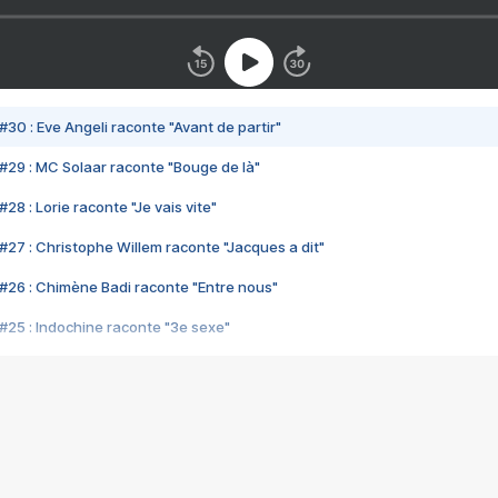
#30 : Eve Angeli raconte "Avant de partir"
#29 : MC Solaar raconte "Bouge de là"
28 : Lorie raconte "Je vais vite"
#27 : Christophe Willem raconte "Jacques a dit"
#26 : Chimène Badi raconte "Entre nous"
#25 : Indochine raconte "3e sexe"
#24 : Zaho raconte "C'est chelou"
#23 : Patrick Bruel raconte "Au café des délices"
#22 : Kyo raconte "Le chemin"
#21 : Nolwenn Leroy raconte "Cassé"