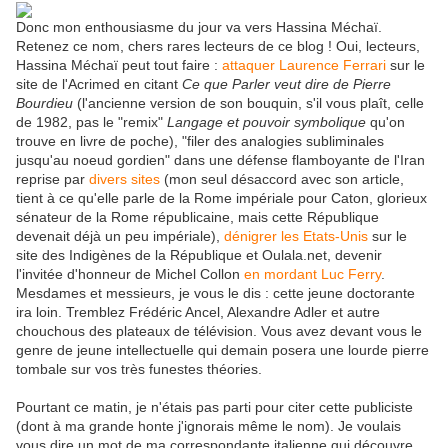
Donc mon enthousiasme du jour va vers Hassina Méchaï.
Retenez ce nom, chers rares lecteurs de ce blog ! Oui, lecteurs,
Hassina Méchaï peut tout faire :
attaquer Laurence Ferrari
sur le
site de l'Acrimed en citant
Ce que Parler veut dire de Pierre
Bourdieu
(l'ancienne version de son bouquin, s'il vous plaît, celle
de 1982, pas le "remix"
Langage et pouvoir symbolique
qu'on
trouve en livre de poche), "filer des analogies subliminales
jusqu'au noeud gordien" dans une défense flamboyante de l'Iran
reprise par
divers sites
(mon seul désaccord avec son article,
tient à ce qu'elle parle de la Rome impériale pour Caton, glorieux
sénateur de la Rome républicaine, mais cette République
devenait déjà un peu impériale),
dénigrer les Etats-Unis
sur le
site des Indigènes de la République et Oulala.net, devenir
l'invitée d'honneur de Michel Collon
en mordant Luc Ferry
.
Mesdames et messieurs, je vous le dis : cette jeune doctorante
ira loin. Tremblez Frédéric Ancel, Alexandre Adler et autre
chouchous des plateaux de télévision. Vous avez devant vous le
genre de jeune intellectuelle qui demain posera une lourde pierre
tombale sur vos très funestes théories.
Pourtant ce matin, je n'étais pas parti pour citer cette publiciste
(dont à ma grande honte j'ignorais même le nom). Je voulais
vous dire un mot de ma correspondante italienne qui découvre