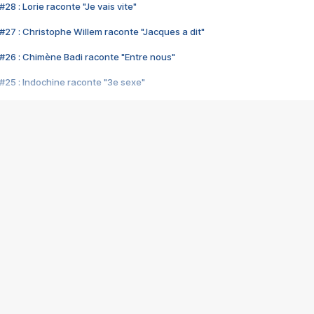
28 : Lorie raconte "Je vais vite"
#27 : Christophe Willem raconte "Jacques a dit"
#26 : Chimène Badi raconte "Entre nous"
#25 : Indochine raconte "3e sexe"
#24 : Zaho raconte "C'est chelou"
#23 : Patrick Bruel raconte "Au café des délices"
#22 : Kyo raconte "Le chemin"
#21 : Nolwenn Leroy raconte "Cassé"
#20 : Patrick Hernandez raconte "Born to be alive"
#19 : Lorie raconte "Près de moi"
#18 : Michael Jones raconte "A nos actes manqués" (avec Jean-Jacque
#17 : Khaled raconte "Aïcha"
#16 : Corneille raconte "Parce qu'on vient de loin"