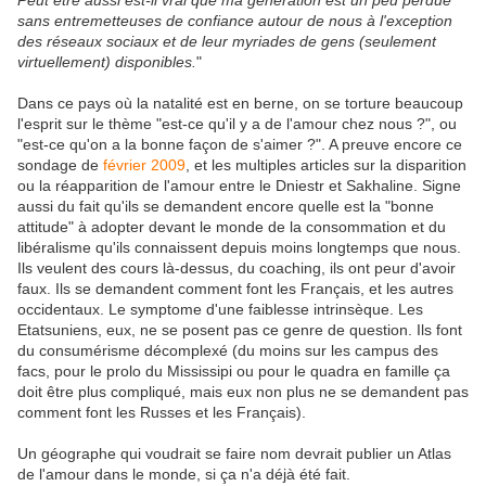
Peut être aussi est-il vrai que ma génération est un peu perdue
sans entremetteuses de confiance autour de nous à l'exception
des réseaux sociaux et de leur myriades de gens (seulement
virtuellement) disponibles.
"
Dans ce pays où la natalité est en berne, on se torture beaucoup
l'esprit sur le thème "est-ce qu'il y a de l'amour chez nous ?", ou
"est-ce qu'on a la bonne façon de s'aimer ?". A preuve encore ce
sondage de
février 2009
, et les multiples articles sur la disparition
ou la réapparition de l'amour entre le Dniestr et Sakhaline. Signe
aussi du fait qu'ils se demandent encore quelle est la "bonne
attitude" à adopter devant le monde de la consommation et du
libéralisme qu'ils connaissent depuis moins longtemps que nous.
Ils veulent des cours là-dessus, du coaching, ils ont peur d'avoir
faux. Ils se demandent comment font les Français, et les autres
occidentaux. Le symptome d'une faiblesse intrinsèque. Les
Etatsuniens, eux, ne se posent pas ce genre de question. Ils font
du consumérisme décomplexé (du moins sur les campus des
facs, pour le prolo du Mississipi ou pour le quadra en famille ça
doit être plus compliqué, mais eux non plus ne se demandent pas
comment font les Russes et les Français).
Un géographe qui voudrait se faire nom devrait publier un Atlas
de l'amour dans le monde, si ça n'a déjà été fait.