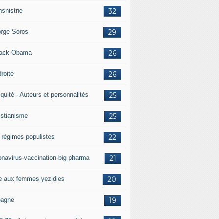
nsnistrie
32
rge Soros
29
ack Obama
26
droite
26
iquité - Auteurs et personnalités
25
istianisme
25
 régimes populistes
22
onavirus-vaccination-big pharma
21
e aux femmes yezidies
20
agne
19