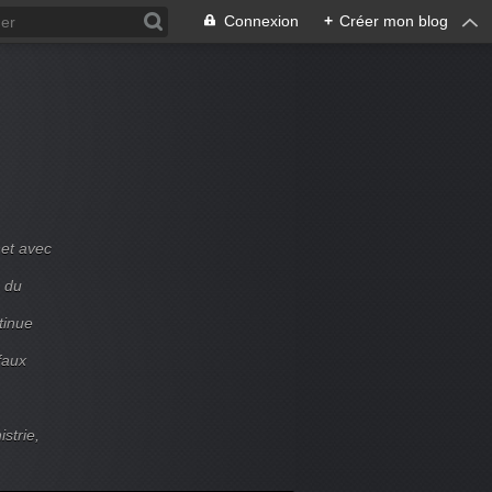
Connexion
+
Créer mon blog
et avec
e du
tinue
faux
strie,