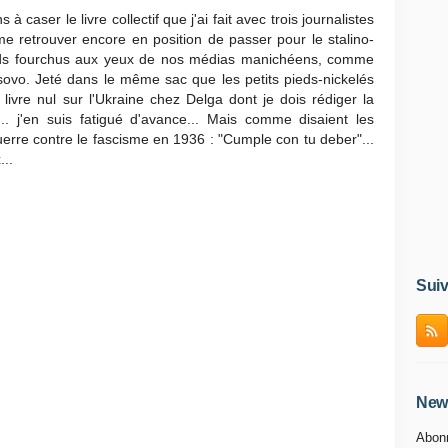
à caser le livre collectif que j'ai fait avec trois journalistes
 me retrouver encore en position de passer pour le stalino-
ieds fourchus aux yeux de nos médias manichéens, comme
sovo. Jeté dans le même sac que les petits pieds-nickelés
livre nul sur l'Ukraine chez Delga dont je dois rédiger la
.. j'en suis fatigué d'avance... Mais comme disaient les
uerre contre le fascisme en 1936 : "Cumple con tu deber"...
...
Suiv
News
Abonn