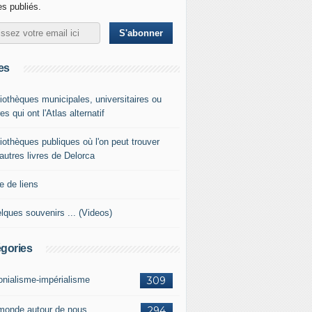
les publiés.
es
liothèques municipales, universitaires ou
es qui ont l'Atlas alternatif
liothèques publiques où l'on peut trouver
 autres livres de Delorca
e de liens
lques souvenirs ... (Videos)
gories
onialisme-impérialisme
309
monde autour de nous
294