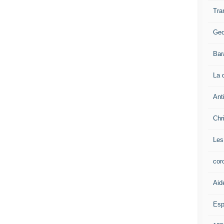
Tra
Geo
Bar
La 
Ant
Chr
Les
cor
Aid
Esp