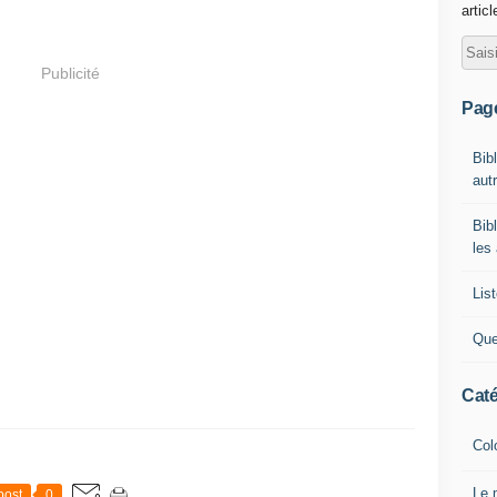
artic
Publicité
Pag
Bib
autr
Bib
les
List
Que
Caté
Col
Le 
post
0