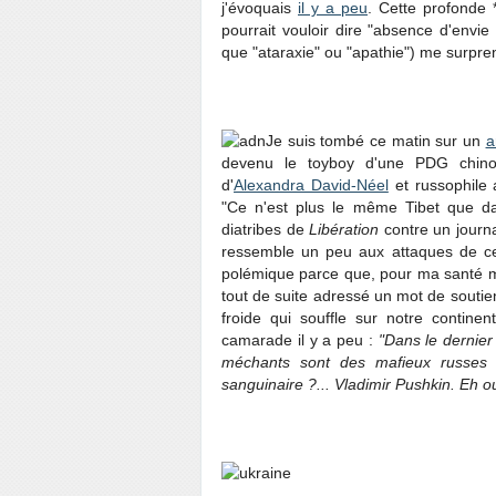
j'évoquais
il y a peu
. Cette profonde 
pourrait vouloir dire "absence d'envi
que "ataraxie" ou "apathie") me surpren
Je suis tombé ce matin sur un
a
devenu le toyboy d'une PDG chinoi
d'
Alexandra David-Néel
et russophile a
"Ce n'est plus le même Tibet que da
diatribes de
Libération
contre un journa
ressemble un peu aux attaques de ce
polémique parce que, pour ma santé ment
tout de suite adressé un mot de soutien
froide qui souffle sur notre contin
camarade il y a peu :
"Dans le dernier
méchants sont des mafieux russes f
sanguinaire ?... Vladimir Pushkin. Eh oui,