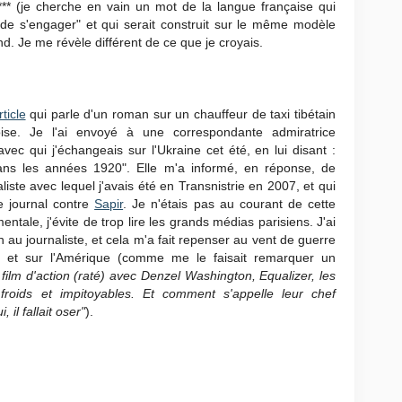
*** (je cherche en vain un mot de la langue française qui
e de s'engager" et qui serait construit sur le même modèle
d. Je me révèle différent de ce que je croyais.
rticle
qui parle d'un roman sur un chauffeur de taxi tibétain
se. Je l'ai envoyé à une correspondante admiratrice
vec qui j'échangeais sur l'Ukraine cet été, en lui disant :
ns les années 1920". Elle m'a informé, en réponse, de
liste avec lequel j'avais été en Transnistrie en 2007, et qui
 journal contre
Sapir
. Je n'étais pas au courant de cette
ale, j'évite de trop lire les grands médias parisiens. J'ai
 au journaliste, et cela m'a fait repenser au vent de guerre
ent et sur l'Amérique (comme me le faisait remarquer un
 film d'action (raté) avec Denzel Washington, Equalizer, les
roids et impitoyables. Et comment s'appelle leur chef
 il fallait oser"
).