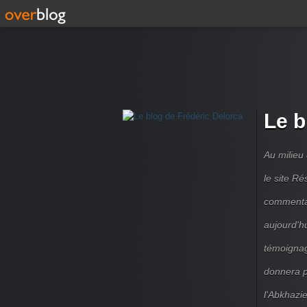
Le b
Au milieu
le site R
commentair
aujourd'h
témoignag
donnera pe
l'Abkhazie