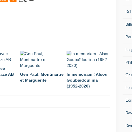
Déb
Bil
Peu
La 
Phi
vec
haze AB
Gen Paul, Montmartre
In memoriam : Alsou
Gru
et Marguerite
Goubaïdoullina
(1952-2020)
Le 
Ecr
Rev
Div