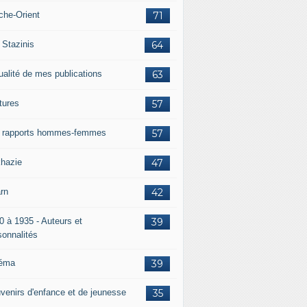
che-Orient
71
 Stazinis
64
ualité de mes publications
63
tures
57
 rapports hommes-femmes
57
hazie
47
rn
42
0 à 1935 - Auteurs et
39
sonnalités
éma
39
venirs d'enfance et de jeunesse
35