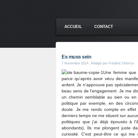
ACCUEIL
CONTACT
Es muss sein
7 Novembre 2014
, Rédigé par Frédéric Delorca
Une femme que j'
parce qu'après avoir vécu des manifest
ardent. Je n'approuve pas spécialement
beau sens de l'engagement. Je me dis
un chemin semblable au sien ou en 
politique par exemple, en des circon
doute. Je me rends compte en effet 
derniers temps ne me situent sur aucu
politiques que j'ai déjà épousés à 
abondants). Ils me plongent juste d
curiosité. C'est peut-être ce qui 