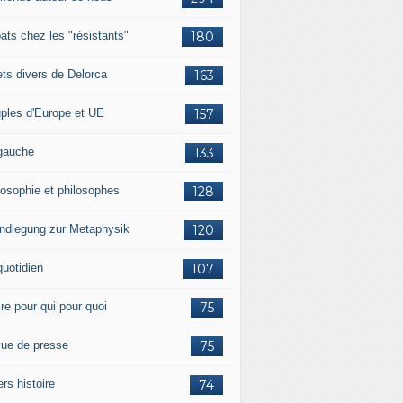
ats chez les "résistants"
180
lets divers de Delorca
163
ples d'Europe et UE
157
gauche
133
losophie et philosophes
128
ndlegung zur Metaphysik
120
quotidien
107
ire pour qui pour quoi
75
ue de presse
75
ers histoire
74