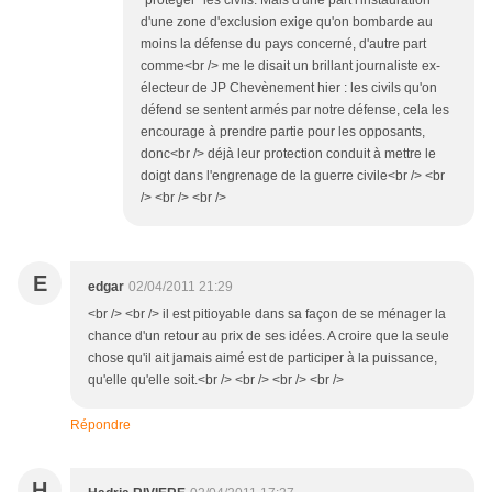
"protéger" les civils. Mais d'une part l'instauration
d'une zone d'exclusion exige qu'on bombarde au
moins la défense du pays concerné, d'autre part
comme<br /> me le disait un brillant journaliste ex-
électeur de JP Chevènement hier : les civils qu'on
défend se sentent armés par notre défense, cela les
encourage à prendre partie pour les opposants,
donc<br /> déjà leur protection conduit à mettre le
doigt dans l'engrenage de la guerre civile<br /> <br
/> <br /> <br />
E
edgar
02/04/2011 21:29
<br /> <br /> il est pitioyable dans sa façon de se ménager la
chance d'un retour au prix de ses idées. A croire que la seule
chose qu'il ait jamais aimé est de participer à la puissance,
qu'elle qu'elle soit.<br /> <br /> <br /> <br />
Répondre
H