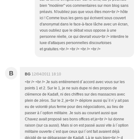
bien "modérer" vos commentaires sur mon blog sans
préavis. N'oubliez pas que vous êtes mon<br /> hôte
ici ! Comme tous les gens qui écrivent sous couvert
d'anonymat dans le face-à-face lâche avec un écran,
vous oubliez que le débat vous oppose à une
personne réelle, ce qui devrait vous<br /> interdire le
luxe d'attaques personnelles discourtoises
et gratuites.<br /> <br /> <br /> <br />
B
BG
12/04/2011 18:10
<br /> <br /> Je suis entièrement d´accord avec vous sur les
points 1 et 2. Sur le 1, je ne suis dupe ni des propos de
clémence de Kadafi, ni des chiffres sur des massacres avec
plein de zéros. Sur le 2, je<br /> déplore aussi qu´il n´y ait pas
eu de volonté plus ferme pour des négociations, au lieu de
passer à l´option militaire. Je suis au courant aussi que
Chavez avait proposé ses bons offices et je<br /> lui donne
raison (sur ca aussi). Mais si on est passé aussi vite à l´option
militaire ouverte c´est que ceux qui l´ont fait avaient déjà
décidé de se débarasser de Kadafi. Là je suis bien<br /> d