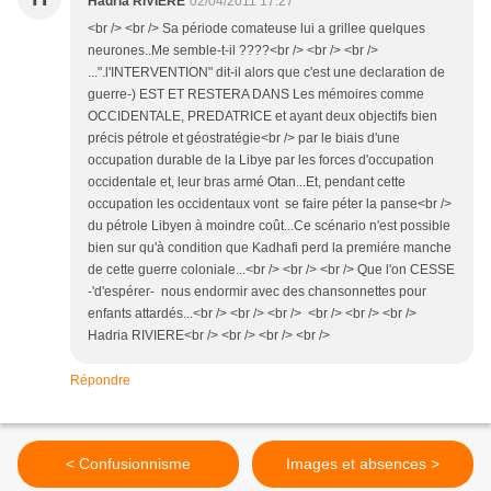
Hadria RIVIERE
02/04/2011 17:27
<br /> <br /> Sa période comateuse lui a grillee quelques
neurones..Me semble-t-il ????<br /> <br /> <br />
...".l'INTERVENTION" dit-il alors que c'est une declaration de
guerre-) EST ET RESTERA DANS Les mémoires comme
OCCIDENTALE, PREDATRICE et ayant deux objectifs bien
précis pétrole et géostratégie<br /> par le biais d'une
occupation durable de la Libye par les forces d'occupation
occidentale et, leur bras armé Otan...Et, pendant cette
occupation les occidentaux vont se faire péter la panse<br />
du pétrole Libyen à moindre coût...Ce scénario n'est possible
bien sur qu'à condition que Kadhafi perd la premiére manche
de cette guerre coloniale...<br /> <br /> <br /> Que l'on CESSE
-'d'espérer- nous endormir avec des chansonnettes pour
enfants attardés...<br /> <br /> <br /> <br /> <br /> <br />
Hadria RIVIERE<br /> <br /> <br /> <br />
Répondre
< Confusionnisme
Images et absences >