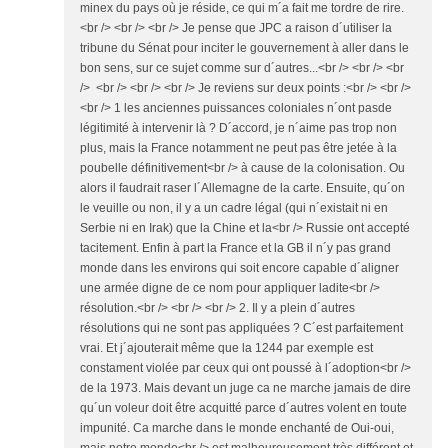
minex du pays où je réside, ce qui m´a fait me tordre de rire.
<br /> <br /> <br /> Je pense que JPC a raison d´utiliser la
tribune du Sénat pour inciter le gouvernement à aller dans le
bon sens, sur ce sujet comme sur d´autres...<br /> <br /> <br
/> <br /> <br /> <br /> Je reviens sur deux points :<br /> <br />
<br /> 1 les anciennes puissances coloniales n´ont pasde
légitimité à intervenir là ? D´accord, je n´aime pas trop non
plus, mais la France notamment ne peut pas être jetée à la
poubelle définitivement<br /> à cause de la colonisation. Ou
alors il faudrait raser l´Allemagne de la carte. Ensuite, qu´on
le veuille ou non, il y a un cadre légal (qui n´existait ni en
Serbie ni en Irak) que la Chine et la<br /> Russie ont accepté
tacitement. Enfin à part la France et la GB il n´y pas grand
monde dans les environs qui soit encore capable d´aligner
une armée digne de ce nom pour appliquer ladite<br />
résolution.<br /> <br /> <br /> 2. Il y a plein d´autres
résolutions qui ne sont pas appliquées ? C´est parfaitement
vrai. Et j´ajouterait même que la 1244 par exemple est
constament violée par ceux qui ont poussé à l´adoption<br />
de la 1973. Mais devant un juge ca ne marche jamais de dire
qu´un voleur doit être acquitté parce d´autres volent en toute
impunité. Ca marche dans le monde enchanté de Oui-oui,