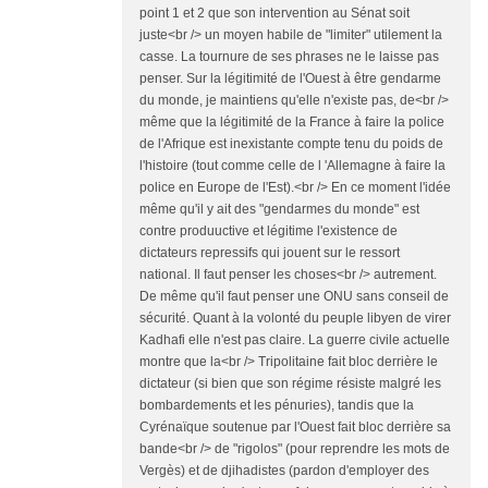
point 1 et 2 que son intervention au Sénat soit
juste<br /> un moyen habile de "limiter" utilement la
casse. La tournure de ses phrases ne le laisse pas
penser. Sur la légitimité de l'Ouest à être gendarme
du monde, je maintiens qu'elle n'existe pas, de<br />
même que la légitimité de la France à faire la police
de l'Afrique est inexistante compte tenu du poids de
l'histoire (tout comme celle de l 'Allemagne à faire la
police en Europe de l'Est).<br /> En ce moment l'idée
même qu'il y ait des "gendarmes du monde" est
contre produuctive et légitime l'existence de
dictateurs repressifs qui jouent sur le ressort
national. Il faut penser les choses<br /> autrement.
De même qu'il faut penser une ONU sans conseil de
sécurité. Quant à la volonté du peuple libyen de virer
Kadhafi elle n'est pas claire. La guerre civile actuelle
montre que la<br /> Tripolitaine fait bloc derrière le
dictateur (si bien que son régime résiste malgré les
bombardements et les pénuries), tandis que la
Cyrénaïque soutenue par l'Ouest fait bloc derrière sa
bande<br /> de "rigolos" (pour reprendre les mots de
Vergès) et de djihadistes (pardon d'employer des