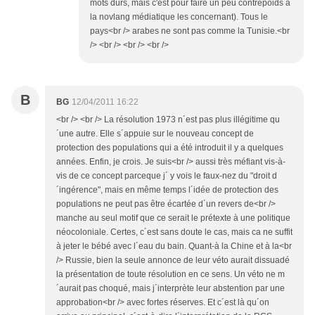
mots durs, mais c'est pour faire un peu contrepoids à
la novlang médiatique les concernant). Tous le
pays<br /> arabes ne sont pas comme la Tunisie.<br
/> <br /> <br /> <br />
B
BG
12/04/2011 16:22
<br /> <br /> La résolution 1973 n´est pas plus illégitime qu
´une autre. Elle s´appuie sur le nouveau concept de
protection des populations qui a été introduit il y a quelques
années. Enfin, je crois. Je suis<br /> aussi très méfiant vis-à-
vis de ce concept parceque j´ y vois le faux-nez du "droit d
´ingérence", mais en même temps l´idée de protection des
populations ne peut pas être écartée d´un revers de<br />
manche au seul motif que ce serait le prétexte à une politique
néocoloniale. Certes, c´est sans doute le cas, mais ca ne suffit
à jeter le bébé avec l´eau du bain. Quant-à la Chine et à la<br
/> Russie, bien la seule annonce de leur véto aurait dissuadé
la présentation de toute résolution en ce sens. Un véto ne m
´aurait pas choqué, mais j´interprète leur abstention par une
approbation<br /> avec fortes réserves. Et c´est là qu´on