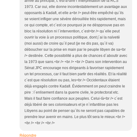
arrive au principal, c´est-à-dire l´interprétation de la RCS
1973. Car oui, elle donne incontestablement un avantage aux
opposants à Kadafi, et elle a<br /> peut-être empêché qu´ils
se voient infliger une sévère dérouillée très rapidement, mais
ce qui compte, et c´est ce pourquoi je ne déspprouve pas en
bloc la résolution ni l´intervention, c´est<br /> qu´elle peut
ouvrir la voie à un processus politique, dont j´ai la naïveté
(moi aussi) de croire qu´il peut (je ne dis pas, qu´il va)
déboucher sur la prise en main par le peuple libyen de sa<br
/> destinée. Cette possibilité a plus de chances d´aboutir avec
la 1973 que sans.<br /> <br /> <br /> Dans son intervention au
Sénat JPC encourage nos dirigeants à favoriser rapidement
un tel processus, car il faut bien partir des réalités. Et la réalité
c´est que résolution ou pas, les<br /> Occidentaux étaient
déjà engagés contre Kadafi. Évidemment on peut craindre le
pire : l´enlisement dans la guerre civile, le protectorat etc.
Mais il faut faire confiance aux peuples. Celui-là<br /> c´est
déjà libéré de ses colonisateurs et je n´infantilise pas les
Libyens au point de penser qu´ils ne seront pas capables de
prendre leur avenir en mains. Le plus tôt sera le mieux.<br />
<br /> <br /> <br />
Répondre