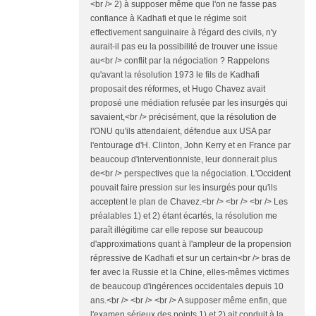
<br /> 2) à supposer même que l'on ne fasse pas
confiance à Kadhafi et que le régime soit
effectivement sanguinaire à l'égard des civils, n'y
aurait-il pas eu la possibilité de trouver une issue
au<br /> conflit par la négociation ? Rappelons
qu'avant la résolution 1973 le fils de Kadhafi
proposait des réformes, et Hugo Chavez avait
proposé une médiation refusée par les insurgés qui
savaient,<br /> précisément, que la résolution de
l'ONU qu'ils attendaient, défendue aux USA par
l'entourage d'H. Clinton, John Kerry et en France par
beaucoup d'interventionniste, leur donnerait plus
de<br /> perspectives que la négociation. L'Occident
pouvait faire pression sur les insurgés pour qu'ils
acceptent le plan de Chavez.<br /> <br /> <br /> Les
préalables 1) et 2) étant écartés, la résolution me
paraît illégitime car elle repose sur beaucoup
d'approximations quant à l'ampleur de la propension
répressive de Kadhafi et sur un certain<br /> bras de
fer avec la Russie et la Chine, elles-mêmes victimes
de beaucoup d'ingérences occidentales depuis 10
ans.<br /> <br /> <br /> A supposer même enfin, que
l'examen sérieux des points 1) et 2) ait conduit à la