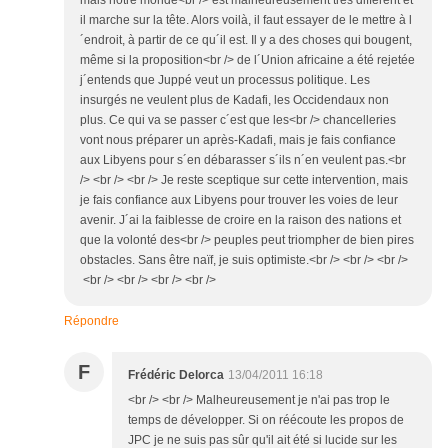
mais notre monde<br /> est malheureusement très différent et
il marche sur la tête. Alors voilà, il faut essayer de le mettre à l
´endroit, à partir de ce qu´il est. Il y a des choses qui bougent,
même si la proposition<br /> de l´Union africaine a été rejetée
j´entends que Juppé veut un processus politique. Les
insurgés ne veulent plus de Kadafi, les Occidendaux non
plus. Ce qui va se passer c´est que les<br /> chancelleries
vont nous préparer un après-Kadafi, mais je fais confiance
aux Libyens pour s´en débarasser s´ils n´en veulent pas.<br
/> <br /> <br /> Je reste sceptique sur cette intervention, mais
je fais confiance aux Libyens pour trouver les voies de leur
avenir. J´ai la faiblesse de croire en la raison des nations et
que la volonté des<br /> peuples peut triompher de bien pires
obstacles. Sans être naïf, je suis optimiste.<br /> <br /> <br />
<br /> <br /> <br /> <br />
Répondre
F
Frédéric Delorca
13/04/2011 16:18
<br /> <br /> Malheureusement je n'ai pas trop le
temps de développer. Si on réécoute les propos de
JPC je ne suis pas sûr qu'il ait été si lucide sur les