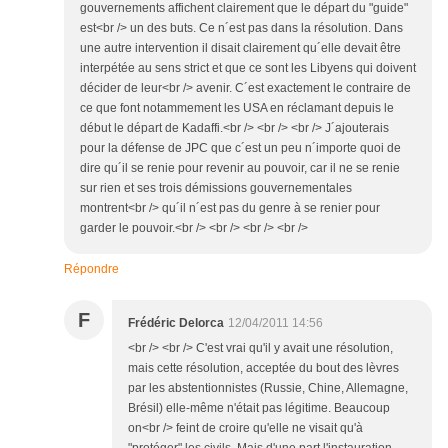
gouvernements affichent clairement que le départ du "guide"
est<br /> un des buts. Ce n´est pas dans la résolution. Dans
une autre intervention il disait clairement qu´elle devait être
interpétée au sens strict et que ce sont les Libyens qui doivent
décider de leur<br /> avenir. C´est exactement le contraire de
ce que font notammement les USA en réclamant depuis le
début le départ de Kadaffi.<br /> <br /> <br /> J´ajouterais
pour la défense de JPC que c´est un peu n´importe quoi de
dire qu´il se renie pour revenir au pouvoir, car il ne se renie
sur rien et ses trois démissions gouvernementales
montrent<br /> qu´il n´est pas du genre à se renier pour
garder le pouvoir.<br /> <br /> <br /> <br />
Répondre
F
Frédéric Delorca
12/04/2011 14:56
<br /> <br /> C'est vrai qu'il y avait une résolution,
mais cette résolution, acceptée du bout des lèvres
par les abstentionnistes (Russie, Chine, Allemagne,
Brésil) elle-même n'était pas légitime. Beaucoup
on<br /> feint de croire qu'elle ne visait qu'à