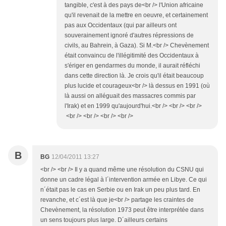
tangible, c'est à des pays de<br /> l'Union africaine
qu'il revenait de la mettre en oeuvre, et certainement
pas aux Occidentaux (qui par ailleurs ont
souverainement ignoré d'autres répressions de
civils, au Bahrein, à Gaza). Si M.<br /> Chevènement
était convaincu de l'illégitimité des Occidentaux à
s'ériger en gendarmes du monde, il aurait réfléchi
dans cette direction là. Je crois qu'il était beaucoup
plus lucide et courageux<br /> là dessus en 1991 (où
là aussi on alléguait des massacres commis par
l'Irak) et en 1999 qu'aujourd'hui.<br /> <br /> <br />
<br /> <br /> <br /> <br />
B
BG
12/04/2011 13:27
<br /> <br /> Il y a quand même une résolution du CSNU qui
donne un cadre légal à l´intervention armée en Libye. Ce qui
n´était pas le cas en Serbie ou en Irak un peu plus tard. En
revanche, et c´est là que je<br /> partage les craintes de
Chevènement, la résolution 1973 peut être interprétée dans
un sens toujours plus large. D´ailleurs certains