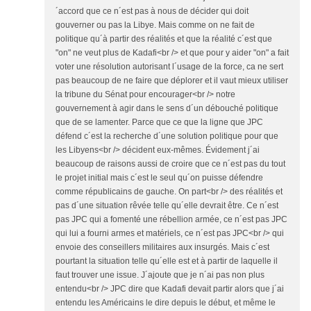
´accord que ce n´est pas à nous de décider qui doit
gouverner ou pas la Libye. Mais comme on ne fait de
politique qu´à partir des réalités et que la réalité c´est que
"on" ne veut plus de Kadafi<br /> et que pour y aider "on" a fait
voter une résolution autorisant l´usage de la force, ca ne sert
pas beaucoup de ne faire que déplorer et il vaut mieux utiliser
la tribune du Sénat pour encourager<br /> notre
gouvernement à agir dans le sens d´un débouché politique
que de se lamenter. Parce que ce que la ligne que JPC
défend c´est la recherche d´une solution politique pour que
les Libyens<br /> décident eux-mêmes. Évidement j´ai
beaucoup de raisons aussi de croire que ce n´est pas du tout
le projet initial mais c´est le seul qu´on puisse défendre
comme républicains de gauche. On part<br /> des réalités et
pas d´une situation rêvée telle qu´elle devrait être. Ce n´est
pas JPC qui a fomenté une rébellion armée, ce n´est pas JPC
qui lui a fourni armes et matériels, ce n´est pas JPC<br /> qui
envoie des conseillers militaires aux insurgés. Mais c´est
pourtant la situation telle qu´elle est et à partir de laquelle il
faut trouver une issue. J´ajoute que je n´ai pas non plus
entendu<br /> JPC dire que Kadafi devait partir alors que j´ai
entendu les Américains le dire depuis le début, et même le