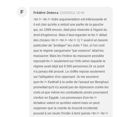
F
Frédéric Delorca
12/04/2011 16:46
<br /> <br /> Votre argumentation est intéressante et
il est clair qu'elle a séduit une partie de la gauche
qui, en 1999 encore, était plus réservée à l'égard du
droit d'ingérence. Mais il faut regarder le<br /> détail
des choses.<br /> <br /> <br /> 1) Y avait-il un besoin
particulier de "protéger" les civils ? Oui, si l'on croit
que le régime sanguinaire "par essence" allait les
massacrer. Mais les l'indice du massacre possible
reposait<br /> seulement sur l'info selon laquelle le
régime avait déjà tué 6 000 personnes.Or ce point
n'a jamais été prouvé. Le chiffre repose seulement
sur l'allégation d'un opposant. Je me souviens
que<br /> Kadhafi à la veille de l'assaut sur Benghazi
promettait qu'il n'y aurait pas de répression contre les
civils et que même les combattants armés pourraient
s'enfuir en Egypte. Les promesses d'un<br />
dictateur valent ce qu'elles valent mais on peut
supposer que la crainte du boycott occidental
pouvait à soi seule l'inciter à tenir parole.<br /> <br />