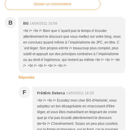
Ajouter un commentaire
B
BG
14/04/2011 16:09
<br /> <br /> Bien que n´ayant pas le temps d´écouter
attentivement le discours que vous mettez sur votre blog, vous
en concluez quand même à l´impérialisme de JPC, en titre. C
´est léger. Son propos est<br /> beaucoup plus complet, plus
subtil et appuyé sur des principes contraires à l´impérialisme
ou au droit d´ingérence, qui revient au même.<br /> <br /> <br
/> <br /> <br /> <br /> <br />
Répondre
F
Frédéric Delorca
14/04/2011 16:29
<br /> <br /> Ecoutez mon cher BG d'Helsinki, vous
adoptez un ton désagréable en m'accusant d'être
léger, et vous êtes malveillant en feignant de croire
que je n'ai pas écouté attentivement le discours
de<br /> Chevènement. Soyez un peu plus courtois
sur la forme et rigoureux sur le fond, car je pourrais