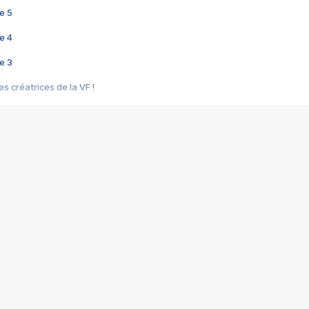
e 5
e 4
e 3
s créatrices de la VF !
e 2
e 1
e Mektoub My Love arrive enfin ! Rencontre avec Shaïn Boumedine et Sal
i : après Toni en famille
elle réalise le bouleversant Dites lui que je l'aime
ais ! Rencontre autour de Vie privée de Rebecca Zlotowski
 de Marguerite, Grave... Rencontre avec Ella Rumpf
 Les Rêveurs, un film intime sur la santé mentale