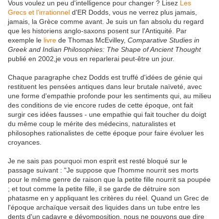
Vous voulez un peu d'intelligence pour changer ? Lisez
Les
Grecs et l'irrationnel
d'ER Dodds, vous ne verrez plus jamais,
jamais, la Grèce comme avant. Je suis un fan absolu du regard
que les historiens anglo-saxons posent sur l'Antiquité. Par
exemple le
livre
de
Thomas McEvilley,
Comparative Studies in
Greek and Indian Philosophies: The Shape of Ancient Thought
publié en 2002,je vous en reparlerai peut-être un jour.
Chaque paragraphe chez Dodds est truffé d'idées de génie qui
restituent les pensées antiques dans leur brutale naïveté, avec
une forme d'empathie profonde pour les sentiments qui, au milieu
des conditions de vie encore rudes de cette époque, ont fait
surgir ces idées fausses - une empathie qui fait toucher du doigt
du même coup le mérite des médecins, naturalistes et
philosophes rationalistes de cette époque pour faire évoluer les
croyances.
Je ne sais pas pourquoi mon esprit est resté bloqué sur le
passage suivant : "Je suppose que l'homme nourrit ses morts
pour le même genre de raison que la petite fille nourrit sa poupée
; et tout comme la petite fille, il se garde de détruire son
phatasme en y appliquant les critères du réel. Quand un Grec de
l'époque archaïque versait des liquides dans un tube entre les
dents d'un cadavre e dévomposition, nous ne pouvons que dire