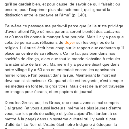
qu'il se gardait bien, et pour cause, de savoir ce qu'il faisait ; ou
encore, pour l'exprimer plus abstraitement, qu'il ignorait la
distinction entre le cadavre et l'âme" (p. 140).
Peut-être ce passage me parle-t-il parce que j'ai le triste privilège
d'avoir atteint l'âge où mes parents seront bientôt des cadavres
et où mon fils donne à manger à sa poupée. Mais il n'y a pas que
cela. Je pense aux réflexions de
Boyer
sur les origines de la
religion. Lui aussi écrit beaucoup sur le rapport aux cadavres qu'il
place au centre de sa réflexion. Ca ne fait pas bien dans nos
sociétés de dire ça, alors que tout le monde s'obstine à refouler
la matérialité de la mort. Ma mère il y a peu me disait que dans
notre village il y a 60 ans on entendait encore les agonisants
hurler lorsque l'on passait dans la rue. Maintenant la mort est
devenue si silencieuse. Ou quand elle est bruyante, c'est lorsque
les médias en font leurs gros titres. Mais c'est de la mort travestie
en images pour écrans, et en papiers de journal.
Donc les Grecs, oui, les Grecs, que nous avons si mal compris.
J'ai grandi (et vous aussi lecteurs, même les plus jeunes d'entre
vous, car les profs de collège et lycée aujourd'hui tardent à se
mettre à la page) dans un système culturel où il y avait si peu
d'altérité ! Le Noir et l'Arabe était notre Indigène à éduquer, la