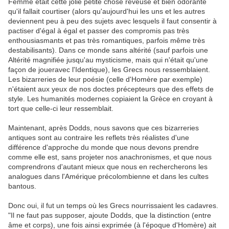
Femme était cette jolie petite chose rêveuse et bien odorante
qu'il fallait courtiser (alors qu'aujourd'hui les uns et les autres
deviennent peu à peu des sujets avec lesquels il faut consentir à
pactiser d'égal à égal et passer des compromis pas très
enthousiasmants et pas très romantiques, parfois même très
destabilisants). Dans ce monde sans altérité (sauf parfois une
Altérité magnifiée jusqu'au mysticisme, mais qui n'était qu'une
façon de joueravec l'Identique), les Grecs nous ressemblaient.
Les bizarreries de leur poésie (celle d'Homère par exemple)
n'étaient aux yeux de nos doctes précepteurs que des effets de
style. Les humanités modernes copiaient la Grèce en croyant à
tort que celle-ci leur ressemblait.
Maintenant, après Dodds, nous savons que ces bizarreries
antiques sont au contraire les reflets très réalistes d'une
différence d'approche du monde que nous devons prendre
comme elle est, sans projeter nos anachronismes, et que nous
comprendrons d'autant mieux que nous en rechercherons les
analogues dans l'Amérique précolombienne et dans les cultes
bantous.
Donc oui, il fut un temps où les Grecs nourrissaient les cadavres.
"Il ne faut pas supposer, ajoute Dodds, que la distinction (entre
âme et corps), une fois ainsi exprimée (à l'époque d'Homère) ait