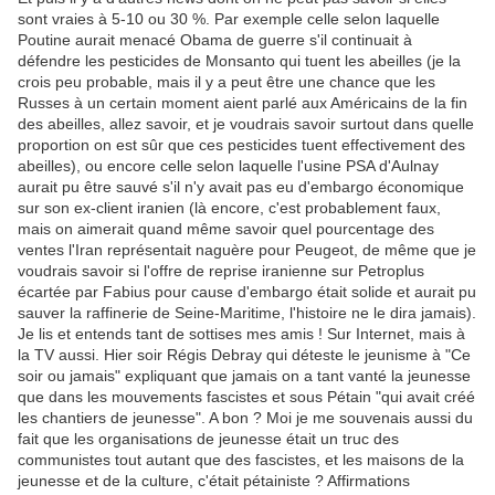
sont vraies à 5-10 ou 30 %. Par exemple celle selon laquelle
Poutine aurait menacé Obama de guerre s'il continuait à
défendre les pesticides de Monsanto qui tuent les abeilles (je la
crois peu probable, mais il y a peut être une chance que les
Russes à un certain moment aient parlé aux Américains de la fin
des abeilles, allez savoir, et je voudrais savoir surtout dans quelle
proportion on est sûr que ces pesticides tuent effectivement des
abeilles), ou encore celle selon laquelle l'usine PSA d'Aulnay
aurait pu être sauvé s'il n'y avait pas eu d'embargo économique
sur son ex-client iranien (là encore, c'est probablement faux,
mais on aimerait quand même savoir quel pourcentage des
ventes l'Iran représentait naguère pour Peugeot, de même que je
voudrais savoir si l'offre de reprise iranienne sur Petroplus
écartée par Fabius pour cause d'embargo était solide et aurait pu
sauver la raffinerie de Seine-Maritime, l'histoire ne le dira jamais).
Je lis et entends tant de sottises mes amis ! Sur Internet, mais à
la TV aussi. Hier soir Régis Debray qui déteste le jeunisme à "Ce
soir ou jamais" expliquant que jamais on a tant vanté la jeunesse
que dans les mouvements fascistes et sous Pétain "qui avait créé
les chantiers de jeunesse". A bon ? Moi je me souvenais aussi du
fait que les organisations de jeunesse était un truc des
communistes tout autant que des fascistes, et les maisons de la
jeunesse et de la culture, c'était pétainiste ? Affirmations