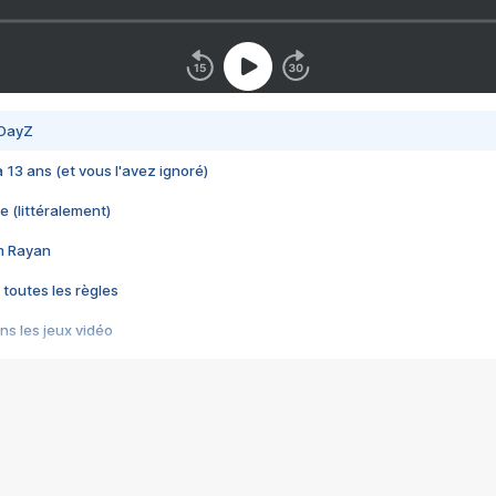
 DayZ
 a 13 ans (et vous l'avez ignoré)
e (littéralement)
im Rayan
 toutes les règles
s les jeux vidéo
us choquant de Rockstar ? - Le scandale BULLY
e plus moche de Steam
du RÊVE tourne au CAUCHEMAR
pendant 8 heures