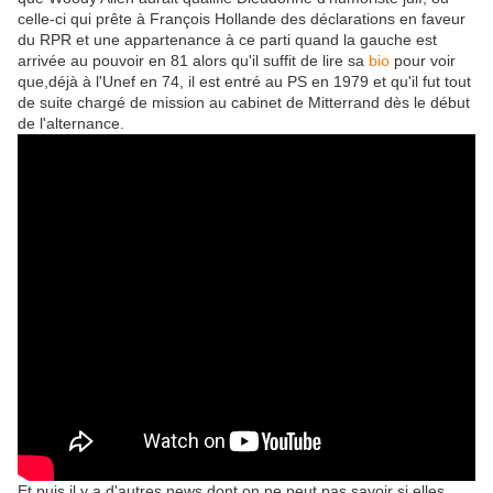
celle-ci qui prête à François Hollande des déclarations en faveur
du RPR et une appartenance à ce parti quand la gauche est
arrivée au pouvoir en 81 alors qu'il suffit de lire sa
bio
pour voir
que,déjà à l'Unef en 74, il est entré au PS en 1979 et qu'il fut tout
de suite chargé de mission au cabinet de Mitterrand dès le début
de l'alternance.
Et puis il y a d'autres news dont on ne peut pas savoir si elles