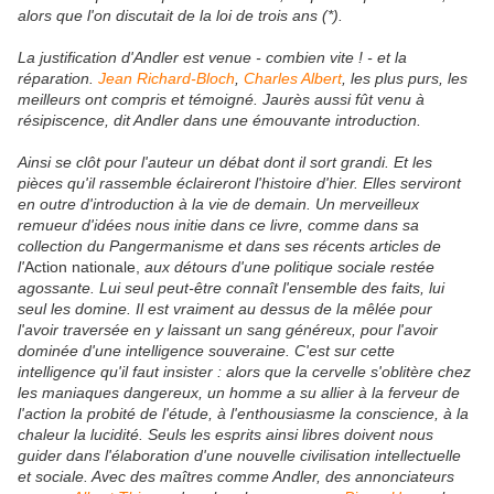
alors que l'on discutait de la loi de trois ans (*).
La justification d'Andler est venue - combien vite ! - et la
réparation.
Jean Richard-Bloch
,
Charles Albert
, les plus purs, les
meilleurs ont compris et témoigné. Jaurès aussi fût venu à
résipiscence, dit Andler dans une émouvante introduction.
Ainsi se clôt pour l'auteur un débat dont il sort grandi. Et les
pièces qu'il rassemble éclaireront l'histoire d'hier. Elles serviront
en outre d'introduction à la vie de demain. Un merveilleux
remueur d'idées nous initie dans ce livre, comme dans sa
collection du Pangermanisme et dans ses récents articles de
l'
Action nationale,
aux détours d'une politique sociale restée
agossante. Lui seul peut-être connaît l'ensemble des faits, lui
seul les domine. Il est vraiment au dessus de la mêlée pour
l'avoir traversée en y laissant un sang généreux, pour l'avoir
dominée d'une intelligence souveraine. C'est sur cette
intelligence qu'il faut insister : alors que la cervelle s'oblitère chez
les maniaques dangereux, un homme a su allier à la ferveur de
l'action la probité de l'étude, à l'enthousiasme la conscience, à la
chaleur la lucidité. Seuls les esprits ainsi libres doivent nous
guider dans l'élaboration d'une nouvelle civilisation intellectuelle
et sociale. Avec des maîtres comme Andler, des annonciateurs