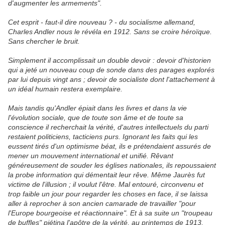
d'augmenter les armements".
Cet esprit - faut-il dire nouveau ? - du socialisme allemand,
Charles Andler nous le révéla en 1912. Sans se croire héroïque.
Sans chercher le bruit.
Simplement il accomplissait un double devoir : devoir d'historien
qui a jeté un nouveau coup de sonde dans des parages explorés
par lui depuis vingt ans ; devoir de socialiste dont l'attachement à
un idéal humain restera exemplaire.
Mais tandis qu'Andler épiait dans les livres et dans la vie
l'évolution sociale, que de toute son âme et de toute sa
conscience il recherchait la vérité, d'autres intellectuels du parti
restaient politiciens, tacticiens purs. Ignorant les faits qui les
eussent tirés d'un optimisme béat, ils e prétendaient assurés de
mener un mouvement international et unifié. Rêvant
généreusement de souder les églises nationales, ils repoussaient
la probe information qui démentait leur rêve. Même Jaurès fut
victime de l'illusion ; il voulut l'être. Mal entouré, circonvenu et
trop faible un jour pour regarder les choses en face, il se laissa
aller à reprocher à son ancien camarade de travailler "pour
l'Europe bourgeoise et réactionnaire". Et à sa suite un "troupeau
de buffles" piétina l'apôtre de la vérité, au printemps de 1913,