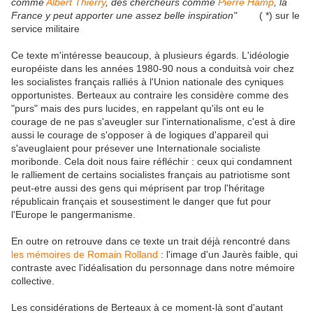
comme
Albert Thierry
, des chercheurs comme
Pierre Hamp
, la
France y peut apporter une assez belle inspiration"
( *) sur le
service militaire
Ce texte m'intéresse beaucoup, à plusieurs égards. L'idéologie
européiste dans les années 1980-90 nous a conduitsà voir chez
les socialistes français ralliés à l'Union nationale des cyniques
opportunistes. Berteaux au contraire les considère comme des
"purs" mais des purs lucides, en rappelant qu'ils ont eu le
courage de ne pas s'aveugler sur l'internationalisme, c'est à dire
aussi le courage de s'opposer à de logiques d'appareil qui
s'aveuglaient pour présever une Internationale socialiste
moribonde. Cela doit nous faire réfléchir : ceux qui condamnent
le ralliement de certains socialistes français au patriotisme sont
peut-etre aussi des gens qui méprisent par trop l'héritage
républicain français et sousestiment le danger que fut pour
l'Europe le pangermanisme.
En outre on retrouve dans ce texte un trait déjà rencontré dans
les mémoires de Romain Rolland
: l'image d'un Jaurès faible, qui
contraste avec l'idéalisation du personnage dans notre mémoire
collective.
Les considérations de Berteaux à ce moment-là sont d'autant