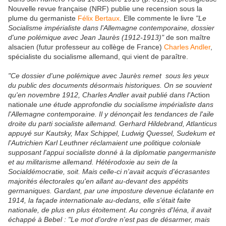
Nouvelle revue française (NRF) publie une recension sous la
plume du germaniste
Félix Bertaux
. Elle commente le livre
"Le
Socialisme impérialiste dans l'Allemagne contemporaine, dossier
d'une polémique avec Jean Jaurès (1912-1913)"
de son maître
alsacien (futur professeur au collège de France)
Charles Andler
,
spécialiste du socialisme allemand, qui vient de paraître.
"Ce dossier d'une polémique avec Jaurès remet sous les yeux
du public des documents désormais historiques. On se souvient
qu'en novembre 1912, Charles Andler avait publié dans l'
Action
nationale
une étude approfondie du socialisme impérialiste dans
l'Allemagne contemporaine. Il y dénonçait les tendances de l'aile
droite du parti socialiste allemand. Gerhard Hildebrand, Atlanticus
appuyé sur Kautsky, Max Schippel, Ludwig Quessel, Sudekum et
l'Autrichien Karl Leuthner réclamaient une politique coloniale
supposant l'appui socialiste donné à la diplomatie pangermaniste
et au militarisme allemand. Hétérodoxie au sein de la
Socialdémocratie, soit. Mais celle-ci n'avait acquis d'écrasantes
majorités électorales qu'en allant au-devant des appétits
germaniques. Gardant, par une imposture devenue éclatante en
1914, la façade internationale au-dedans, elle s'était faite
nationale, de plus en plus étoitement. Au congrès d'Iéna, il avait
échappé à Bebel : "Le mot d'ordre n'est pas de désarmer, mais