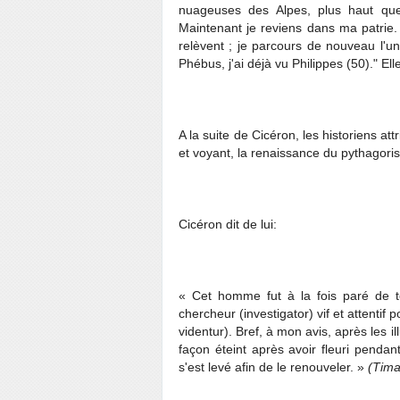
nuageuses des Alpes, plus haut qu
Maintenant je reviens dans ma patrie.
relèvent ; je parcours de nouveau l'u
Phébus, j'ai déjà vu Philippes (50)." Ell
A la suite de Cicéron, les historiens a
et voyant, la renaissance du pythagor
Cicéron dit de lui:
« Cet homme fut à la fois paré de t
chercheur (investigator) vif et attentif
videntur). Bref, à mon avis, après les 
façon éteint après avoir fleuri pendant
s'est levé afin de le renouveler. »
(Tim