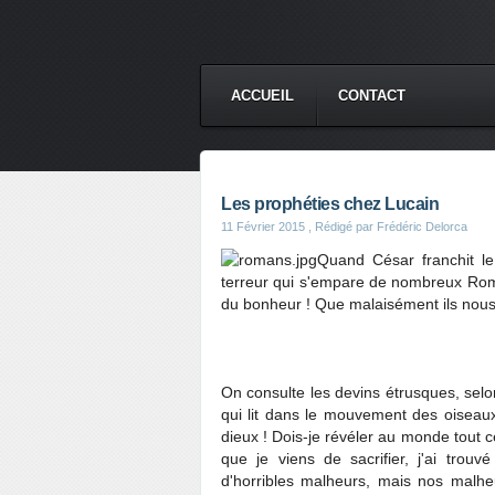
ACCUEIL
CONTACT
Les prophéties chez Lucain
11 Février 2015
, Rédigé par Frédéric Delorca
Quand César franchit l
terreur qui s'empare de nombreux Rom
du bonheur ! Que malaisément ils nous 
On consulte les devins étrusques, selo
qui lit dans le mouvement des oiseaux
dieux ! Dois-je révéler au monde tout c
que je viens de sacrifier, j'ai trou
d'horribles malheurs, mais nos malhe