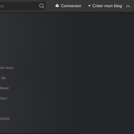
Connexion
+
Créer mon blog
et avec
e du
tinue
faux
strie,