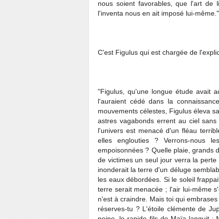
nous soient favorables, que l'art de 
l'inventa nous en ait imposé lui-même."
C'est Figulus qui est chargée de l'explic
"Figulus, qu'une longue étude avait 
l'auraient cédé dans la connaissanc
mouvements célestes, Figulus éleva sa v
astres vagabonds errent au ciel sans 
l'univers est menacé d'un fléau terribl
elles englouties ? Verrons-nous l
empoisonnées ? Quelle plaie, grands d
de victimes un seul jour verra la perte 
inonderait la terre d'un déluge semblabl
les eaux débordées. Si le soleil frappai
terre serait menacée ; l'air lui-même s'
n'est à craindre. Mais toi qui embrase
réserves-tu ? L'étoile clémente de Jup
peine, le rapide fils de Maïa languit ; 