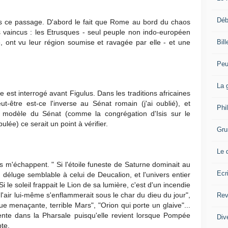
Déb
s ce passage. D'abord le fait que Rome au bord du chaos
s vaincus : les Etrusques - seul peuple non indo-européen
Bil
e, ont vu leur région soumise et ravagée par elle - et une
Peu
La 
re est interrogé avant Figulus. Dans les traditions africaines
ut-être est-ce l'inverse au Sénat romain (j'ai oublié), et
Phi
le modèle du Sénat (comme la congrégation d'Isis sur le
ulée) ce serait un point à vérifier.
Gru
Le 
ts m'échappent.
" Si l'étoile funeste de Saturne dominait au
Ecr
un déluge semblable à celui de Deucalion, et l'univers entier
 le soleil frappait le Lion de sa lumière, c'est d'un incendie
 l'air lui-même s'enflammerait sous le char du dieu du jour",
Rev
e menaçante, terrible Mars", "Orion qui porte un glaive"...
sente dans la Pharsale puisqu'elle revient lorsque Pompée
Div
te.