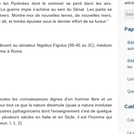
artic
e les Pyrénées dont le sommet se perd dans les airs.
 La guerre impie s'achève au sein du Sénat. Les partis se
nivers. Montre-moi de nouvelles terres, de nouvelles mers,
e dit, et tombe épuisée sous le dernier effort de sa fureur."
Pag
Bib
ttribuent au sénateur Nigidius Figulus (98-45 av JC), médium
autr
isme à Rome.
Bib
les
List
Que
outes les connaissances dignes d'un homme libre et un
 pour tout ce que la nature dissimule (quae a natura involutae
Caté
illustres pythagoriciens dont l'enseignement s'est de quelque
 plusieurs siècles en Italie et en Sicile, il est l'homme qui
Col
aeus
, I, 1, 2)
Le 