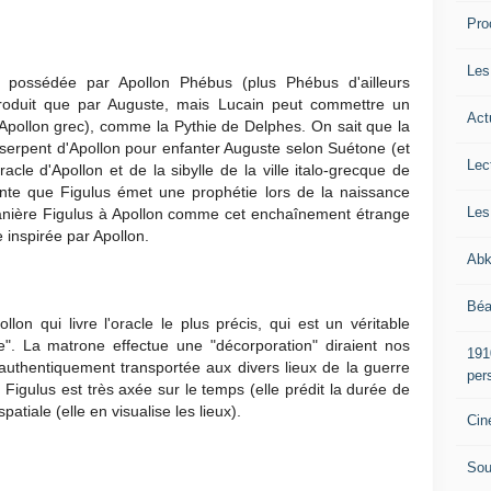
Pro
Les
 possédée par Apollon Phébus (plus Phébus d'ailleurs
introduit que par Auguste, mais Lucain peut commettre un
Act
'Apollon grec), comme la Pythie de Delphes. On sait que la
serpent d'Apollon pour enfanter Auguste selon Suétone (et
Lec
racle d'Apollon et de la sibylle de la ville italo-grecque de
nte que Figulus émet une prophétie lors de la naissance
Les
manière Figulus à Apollon comme cet enchaînement étrange
 inspirée par Apollon.
Abk
Béa
lon qui livre l'oracle le plus précis, qui est un véritable
e". La matrone effectue une "décorporation" diraient nos
191
uthentiquement transportée aux divers lieux de la guerre
per
e Figulus est très axée sur le temps (elle prédit la durée de
patiale (elle en visualise les lieux).
Cin
Sou