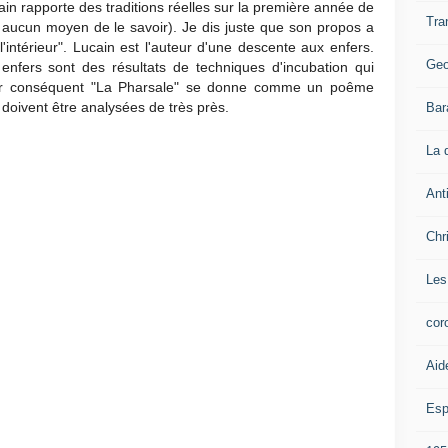
ain rapporte des traditions réelles sur la première année de
Tra
ns aucun moyen de le savoir). Je dis juste que son propos a
'intérieur". Lucain est l'auteur d'une descente aux enfers.
Geo
nfers sont des résultats de techniques d'incubation qui
Par conséquent "La Pharsale" se donne comme un poême
e doivent être analysées de très près.
Bar
La 
Ant
Chr
Les
cor
Aid
Esp