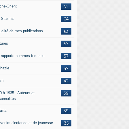
che-Orient
71
 Stazinis
64
ualité de mes publications
63
tures
57
 rapports hommes-femmes
57
hazie
47
rn
42
0 à 1935 - Auteurs et
39
sonnalités
éma
39
venirs d'enfance et de jeunesse
35