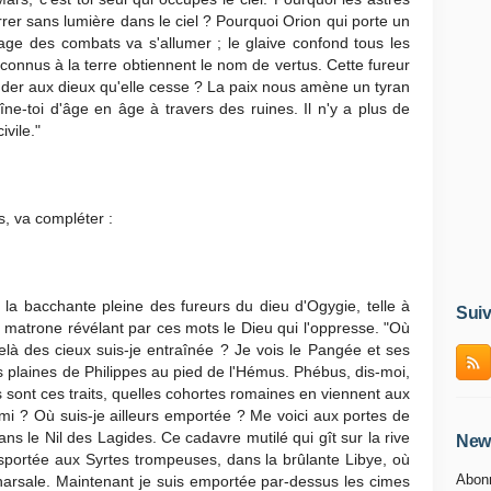
rrer sans lumière dans le ciel ? Pourquoi Orion qui porte un
La rage des combats va s'allumer ; le glaive confond tous les
inconnus à la terre obtiennent le nom de vertus. Cette fureur
er aux dieux qu'elle cesse ? La paix nous amène un tyran
ne-toi d'âge en âge à travers des ruines. Il n'y a plus de
ivile."
, va compléter :
a bacchante pleine des fureurs du dieu d'Ogygie, telle à
Suiv
e matrone révélant par ces mots le Dieu qui l'oppresse. "Où
delà des cieux suis-je entraînée ? Je vois le Pangée et ses
s plaines de Philippes au pied de l'Hémus. Phébus, dis-moi,
s sont ces traits, quelles cohortes romaines en viennent aux
mi ? Où suis-je ailleurs emportée ? Me voici aux portes de
ns le Nil des Lagides. Ce cadavre mutilé qui gît sur la rive
News
ansportée aux Syrtes trompeuses, dans la brûlante Libye, où
Abonn
 Pharsale. Maintenant je suis emportée par-dessus les cimes