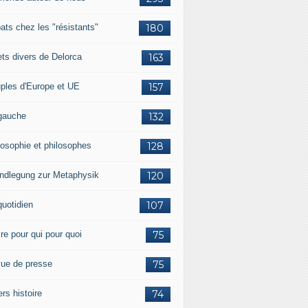
ats chez les "résistants"
180
lets divers de Delorca
163
ples d'Europe et UE
157
gauche
132
losophie et philosophes
128
ndlegung zur Metaphysik
120
quotidien
107
ire pour qui pour quoi
75
ue de presse
75
ers histoire
74