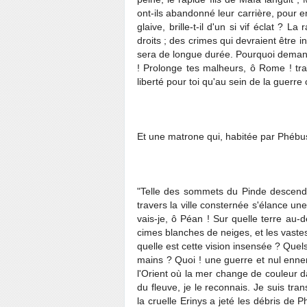
ont-ils abandonné leur carrière, pour e
glaive, brille-t-il d'un si vif éclat ? 
droits ; des crimes qui devraient être 
sera de longue durée. Pourquoi demand
! Prolonge tes malheurs, ô Rome ! traî
liberté pour toi qu'au sein de la guerre c
Et une matrone qui, habitée par Phébus
"Telle des sommets du Pinde descend l
travers la ville consternée s'élance un
vais-je, ô Péan ! Sur quelle terre au-
cimes blanches de neiges, et les vaste
quelle est cette vision insensée ? Quel
mains ? Quoi ! une guerre et nul enne
l'Orient où la mer change de couleur da
du fleuve, je le reconnais. Je suis tr
la cruelle Erinys a jeté les débris de