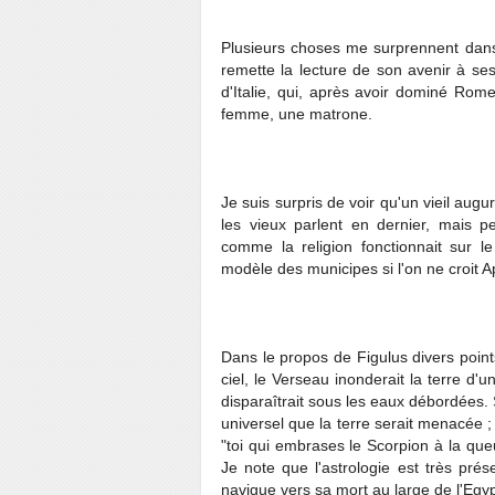
Plusieurs choses me surprennent dan
remette la lecture de son avenir à se
d'Italie, qui, après avoir dominé Rom
femme, une matrone.
Je suis surpris de voir qu'un vieil augu
les vieux parlent en dernier, mais pe
comme la religion fonctionnait sur 
modèle des municipes si l'on ne croit Ap
Dans le propos de Figulus divers poin
ciel, le Verseau inonderait la terre d'
disparaîtrait sous les eaux débordées. Si
universel que la terre serait menacée ;
"toi qui embrases le Scorpion à la queu
Je note que l'astrologie est très pré
navigue vers sa mort au large de l'Egyp