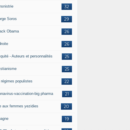
nsnistrie
32
rge Soros
29
ack Obama
26
droite
26
iquité - Auteurs et personnalités
25
istianisme
25
 régimes populistes
22
onavirus-vaccination-big pharma
21
e aux femmes yezidies
20
agne
19