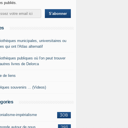
les publiés.
es
liothèques municipales, universitaires ou
es qui ont l'Atlas alternatif
liothèques publiques où l'on peut trouver
 autres livres de Delorca
e de liens
lques souvenirs ... (Videos)
gories
onialisme-impérialisme
308
monde autour de nous
293