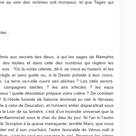
lire au sein des victimes soit trompeur, et que Tagès qui
iter :
admis aux secrets des dieux, à qui les sages de Memphis
e des étoiles et dans celle des nombres qui règlent les
oix : "Ou la voûte céleste, dit-il, se meut au hasard, et les
règle et sans guide ou, si le Destin préside à leur cours,
e. La terre va-t-elle ouvrir ses abîmes ? Les cités seront-
es campagnes stériles ? les airs infectés ? les eaux
ieux ! quelle désolation prépare votre colère ? De combien
! Si l'étoile funeste de Saturne dominait au ciel, le Verseau
e à celui de Deucalion, et l'univers entier disparaîtrait sous
t le Lion de sa lumière, c'est d'un incendie universel que la
enflammerait sous le char du dieu du jour. Ni l'un ni l'autre
s le Scorpion à la queue menaçante, terrible Mars, que nous
iter est à son couchant, l'astre favorable de Vénus naît à
Mars, c'est toi seul qui occupes le ciel. Pourquoi les astres