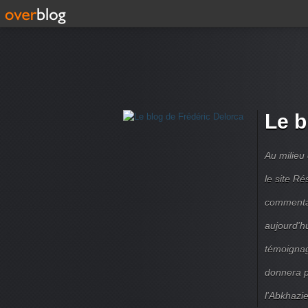
Le b
Au milieu
le site R
commentair
aujourd'h
témoignag
donnera pe
l'Abkhazie