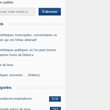
les publiés.
es
liothèques municipales, universitaires ou
es qui ont l'Atlas alternatif
liothèques publiques où l'on peut trouver
 autres livres de Delorca
e de liens
lques souvenirs ... (Videos)
gories
onialisme-impérialisme
308
monde autour de nous
293