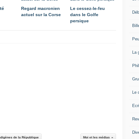
té
Regard macronien
Le cessez-le-feu
Déb
actuel sur la Corse
dans le Golfe
persique
Bil
Peu
La 
Phi
Gru
Le 
Ecr
Rev
Div
Indigènes de la République
Moi et les médias