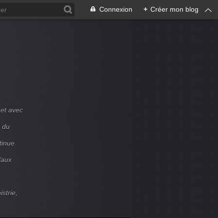
Connexion
+
Créer mon blog
et avec
e du
tinue
faux
strie,