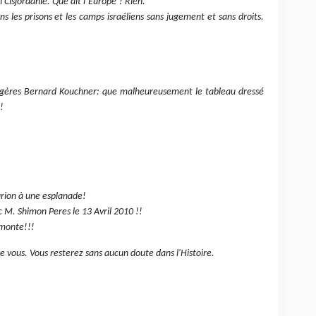
 Cisjordanie. Que dit l’Europe ? Rien.
ns les prisons et les camps israéliens sans jugement et sans droits.
angères Bernard Kouchner: que malheureusement le tableau dressé
!
rion à une esplanade!
c M. Shimon Peres le 13 Avril 2010 !!
i monte!!!
de vous. Vous resterez sans aucun doute dans l'Histoire.