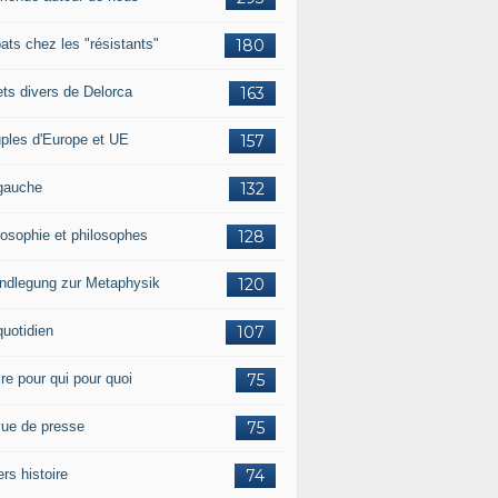
ats chez les "résistants"
180
lets divers de Delorca
163
ples d'Europe et UE
157
gauche
132
losophie et philosophes
128
ndlegung zur Metaphysik
120
quotidien
107
ire pour qui pour quoi
75
ue de presse
75
ers histoire
74