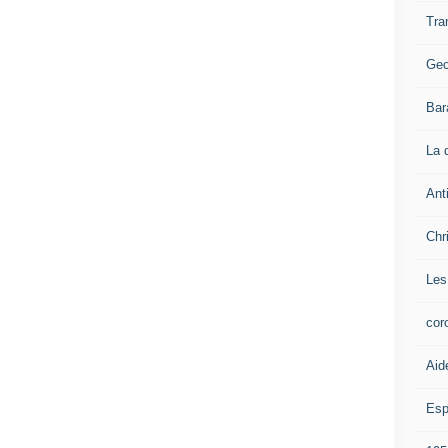
Tra
Geo
Bar
La 
Ant
Chr
Les
cor
Aid
Esp