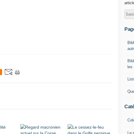
artic
Pag
Bib
autr
Bib
les
List
Que
Caté
Col
Le 