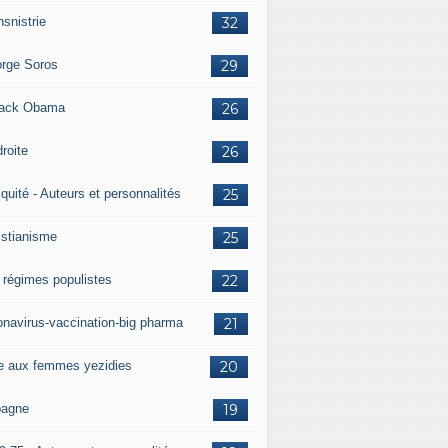
nsnistrie
32
rge Soros
29
ack Obama
26
droite
26
iquité - Auteurs et personnalités
25
istianisme
25
 régimes populistes
22
onavirus-vaccination-big pharma
21
e aux femmes yezidies
20
agne
19