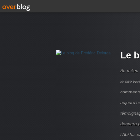
Le b
Au milieu
le site R
commentair
aujourd'h
témoignag
donnera pe
l'Abkhazie