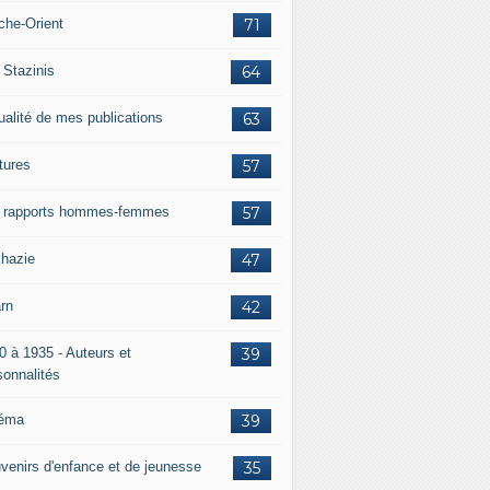
che-Orient
71
 Stazinis
64
ualité de mes publications
63
tures
57
 rapports hommes-femmes
57
hazie
47
rn
42
0 à 1935 - Auteurs et
39
sonnalités
éma
39
venirs d'enfance et de jeunesse
35