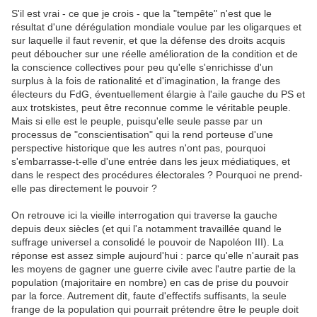
S'il est vrai - ce que je crois - que la "tempête" n'est que le
résultat d'une dérégulation mondiale voulue par les oligarques et
sur laquelle il faut revenir, et que la défense des droits acquis
peut déboucher sur une réelle amélioration de la condition et de
la conscience collectives pour peu qu'elle s'enrichisse d'un
surplus à la fois de rationalité et d'imagination, la frange des
électeurs du FdG, éventuellement élargie à l'aile gauche du PS et
aux trotskistes, peut être reconnue comme le véritable peuple.
Mais si elle est le peuple, puisqu'elle seule passe par un
processus de "conscientisation" qui la rend porteuse d'une
perspective historique que les autres n'ont pas, pourquoi
s'embarrasse-t-elle d'une entrée dans les jeux médiatiques, et
dans le respect des procédures électorales ? Pourquoi ne prend-
elle pas directement le pouvoir ?
On retrouve ici la vieille interrogation qui traverse la gauche
depuis deux siècles (et qui l'a notamment travaillée quand le
suffrage universel a consolidé le pouvoir de Napoléon III). La
réponse est assez simple aujourd'hui : parce qu'elle n'aurait pas
les moyens de gagner une guerre civile avec l'autre partie de la
population (majoritaire en nombre) en cas de prise du pouvoir
par la force. Autrement dit, faute d'effectifs suffisants, la seule
frange de la population qui pourrait prétendre être le peuple doit