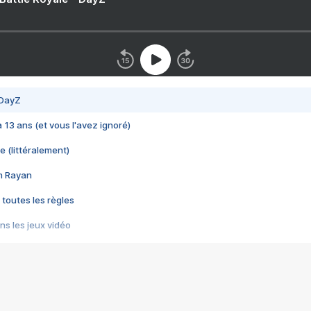
 DayZ
 a 13 ans (et vous l'avez ignoré)
e (littéralement)
im Rayan
 toutes les règles
s les jeux vidéo
us choquant de Rockstar ? - Le scandale BULLY
e plus moche de Steam
du RÊVE tourne au CAUCHEMAR