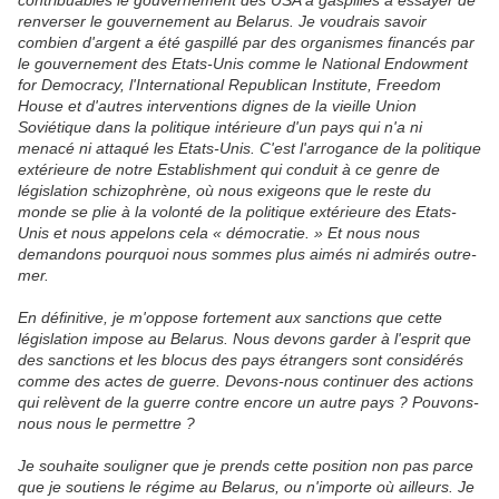
contribuables le gouvernement des USA a gaspillés à essayer de
renverser le gouvernement au Belarus. Je voudrais savoir
combien d'argent a été gaspillé par des organismes financés par
le gouvernement des Etats-Unis comme le National Endowment
for Democracy, l'International Republican Institute, Freedom
House et d'autres interventions dignes de la vieille Union
Soviétique dans la politique intérieure d'un pays qui n'a ni
menacé ni attaqué les Etats-Unis. C'est l'arrogance de la politique
extérieure de notre Establishment qui conduit à ce genre de
législation schizophrène, où nous exigeons que le reste du
monde se plie à la volonté de la politique extérieure des Etats-
Unis et nous appelons cela « démocratie. » Et nous nous
demandons pourquoi nous sommes plus aimés ni admirés outre-
mer.
En définitive, je m'oppose fortement aux sanctions que cette
législation impose au Belarus. Nous devons garder à l'esprit que
des sanctions et les blocus des pays étrangers sont considérés
comme des actes de guerre. Devons-nous continuer des actions
qui relèvent de la guerre contre encore un autre pays ? Pouvons-
nous nous le permettre ?
Je souhaite souligner que je prends cette position non pas parce
que je soutiens le régime au Belarus, ou n'importe où ailleurs. Je