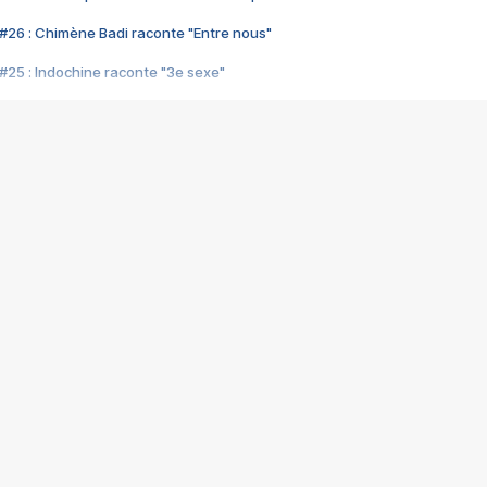
#26 : Chimène Badi raconte "Entre nous"
#25 : Indochine raconte "3e sexe"
#24 : Zaho raconte "C'est chelou"
#23 : Patrick Bruel raconte "Au café des délices"
#22 : Kyo raconte "Le chemin"
#21 : Nolwenn Leroy raconte "Cassé"
#20 : Patrick Hernandez raconte "Born to be alive"
#19 : Lorie raconte "Près de moi"
#18 : Michael Jones raconte "A nos actes manqués" (avec Jean-Jacque
#17 : Khaled raconte "Aïcha"
#16 : Corneille raconte "Parce qu'on vient de loin"
#15 : Indochine raconte "L'aventurier"