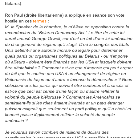
Belarus).
Ron Paul (droite libertarienne) a expliqué en séance son vote
hostile en ces
termes
:
M. le Speaker de la chambre, je m'élève en opposition contre la
reconduction du “Belarus Democracy Act.” Le titre de cette loi
aurait amusé George Orwell, car c'est en fait d'une loi américaine
de changement de régime qu'il s'agit. D'où le congrès des Etats-
Unis détient-il une autorité morale ou légale pour déterminer
quels partis ou organismes politiques au Belarus - ou n'importe
où ailleurs - doivent être financés par les USA et lesquels doivent
être déstabilisés ? Comment est-ce que n'importe qui peut arguer
du fait que le soutien des USA à un changement de régime en
Biélorussie de façon ou d'autre « favorise la démocratie » ? Nous
sélectionnons les partis qui doivent être soutenus et financés et
est-ce que ceci est censé d'une façon ou d'autre refléter la
volonté du peuple biélorusse ? Comment les Américains se
sentiraient-ils si les rôles étaient inversés et un pays étranger
puissant exigeait que seulement un parti politique qu'il a choisi et
financé puisse légitimement refléter la volonté du peuple
américain ?
Je voudrais savoir combien de millions de dollars des