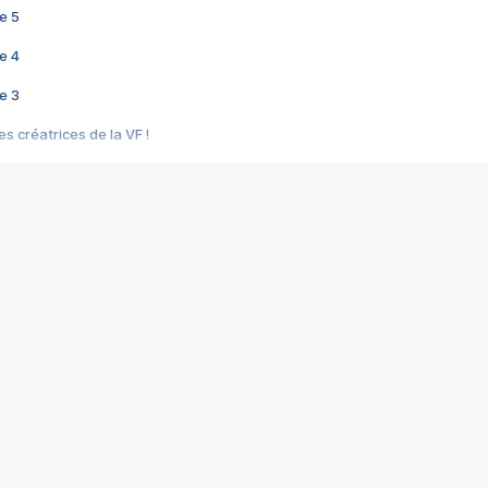
e 5
e 4
e 3
s créatrices de la VF !
e 2
e 1
e Mektoub My Love arrive enfin ! Rencontre avec Shaïn Boumedine et Sal
i : après Toni en famille
elle réalise le bouleversant Dites lui que je l'aime
ais ! Rencontre autour de Vie privée de Rebecca Zlotowski
 de Marguerite, Grave... Rencontre avec Ella Rumpf
 Les Rêveurs, un film intime sur la santé mentale
a avec un film sur le mouvement des Gilets jaunes