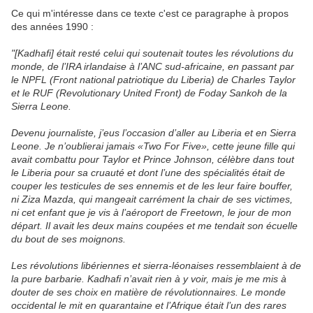
Ce qui m'intéresse dans ce texte c'est ce paragraphe à propos
des années 1990 :
"[Kadhafi] était resté celui qui soutenait toutes les révolutions du
monde, de l’IRA irlandaise à l’ANC sud-africaine, en passant par
le NPFL (Front national patriotique du Liberia) de Charles Taylor
et le RUF (Revolutionary United Front) de Foday Sankoh de la
Sierra Leone.
Devenu journaliste, j’eus l’occasion d’aller au Liberia et en Sierra
Leone. Je n’oublierai jamais «Two For Five», cette jeune fille qui
avait combattu pour Taylor et Prince Johnson, célèbre dans tout
le Liberia pour sa cruauté et dont l’une des spécialités était de
couper les testicules de ses ennemis et de les leur faire bouffer,
ni Ziza Mazda, qui mangeait carrément la chair de ses victimes,
ni cet enfant que je vis à l’aéroport de Freetown, le jour de mon
départ. Il avait les deux mains coupées et me tendait son écuelle
du bout de ses moignons.
Les révolutions libériennes et sierra-léonaises ressemblaient à de
la pure barbarie. Kadhafi n’avait rien à y voir, mais je me mis à
douter de ses choix en matière de révolutionnaires. Le monde
occidental le mit en quarantaine et l’Afrique était l’un des rares