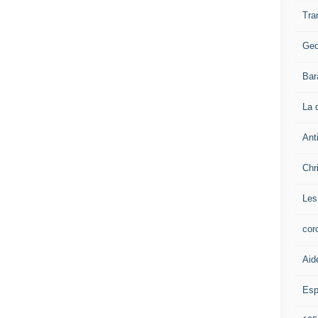
Tra
Geo
Bar
La 
Ant
Chr
Les
cor
Aid
Esp