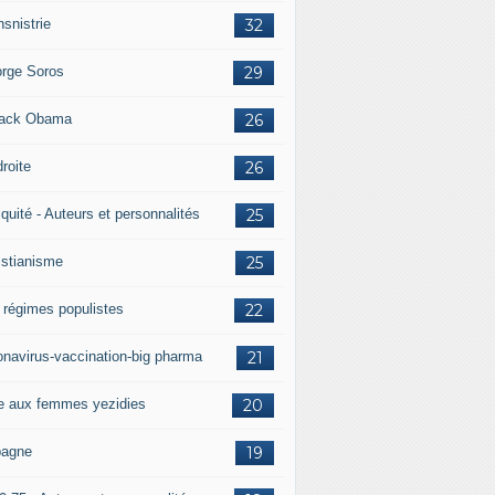
nsnistrie
32
rge Soros
29
ack Obama
26
droite
26
iquité - Auteurs et personnalités
25
istianisme
25
 régimes populistes
22
onavirus-vaccination-big pharma
21
e aux femmes yezidies
20
agne
19