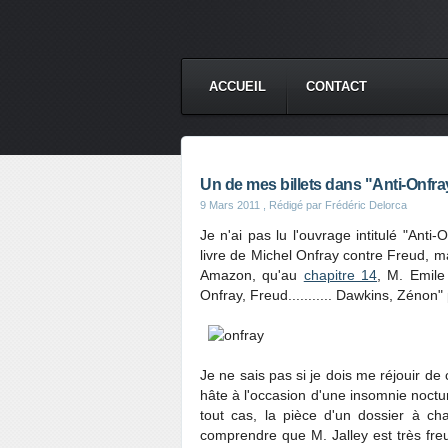
ACCUEIL
CONTACT
Un de mes billets dans "Anti-Onfray
9 Mars 2011
, Rédigé par Frédéric Delorca
Je n'ai pas lu l'ouvrage intitulé "Anti
livre de Michel Onfray contre Freud, 
Amazon, qu'au
chapitre 14
, M. Emile 
Onfray, Freud........... Dawkins, Zénon"
Je ne sais pas si je dois me réjouir de c
hâte à l'occasion d'une insomnie noctur
tout cas, la pièce d'un dossier à ch
comprendre que M. Jalley est très freud