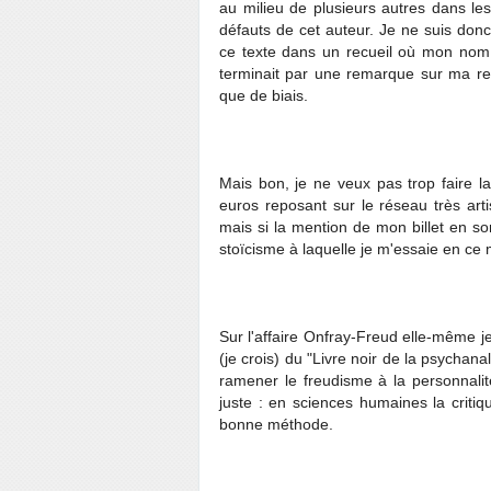
au milieu de plusieurs autres dans lesq
défauts de cet auteur. Je ne suis donc 
ce texte dans un recueil où mon nom c
terminait par une remarque sur ma rel
que de biais.
Mais bon, je ne veux pas trop faire l
euros reposant sur le réseau très art
mais si la mention de mon billet en son 
stoïcisme à laquelle je m'essaie en ce
Sur l'affaire Onfray-Freud elle-même je
(je crois) du "Livre noir de la psycha
ramener le freudisme à la personnalit
juste : en sciences humaines la criti
bonne méthode.