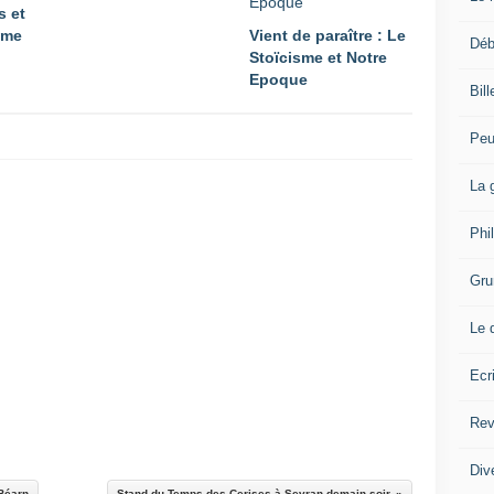
s et
isme
Vient de paraître : Le
Déb
Stoïcisme et Notre
Epoque
Bil
Peu
La 
Phi
Gru
Le 
Ecr
Rev
Div
 Béarn
Stand du Temps des Cerises à Sevran demain soir