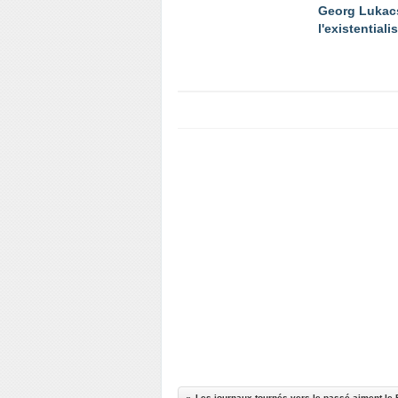
Georg Lukac
l'existential
Les journaux tournés vers le passé aiment le