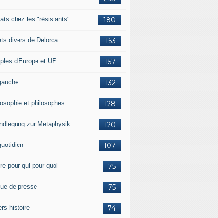
ats chez les "résistants"
180
lets divers de Delorca
163
ples d'Europe et UE
157
gauche
132
losophie et philosophes
128
ndlegung zur Metaphysik
120
quotidien
107
ire pour qui pour quoi
75
ue de presse
75
ers histoire
74