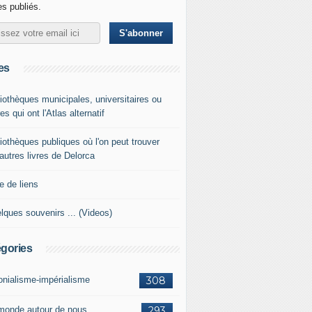
les publiés.
es
liothèques municipales, universitaires ou
es qui ont l'Atlas alternatif
liothèques publiques où l'on peut trouver
 autres livres de Delorca
e de liens
lques souvenirs ... (Videos)
gories
onialisme-impérialisme
308
monde autour de nous
293