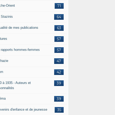
che-Orient
71
 Stazinis
64
ualité de mes publications
63
tures
57
 rapports hommes-femmes
57
hazie
47
rn
42
0 à 1935 - Auteurs et
39
sonnalités
éma
39
venirs d'enfance et de jeunesse
35