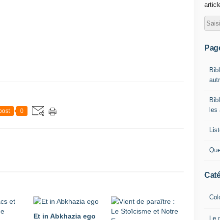
artic
Pag
Bib
autr
Bib
les
post
0
List
Que
Caté
Col
Et in Abkhazia ego
Le 