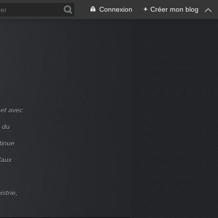
Connexion
+
Créer mon blog
et avec
e du
tinue
faux
strie,