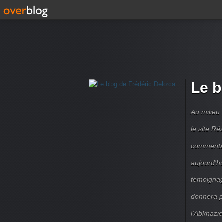
Le b
Au milieu
le site R
commentair
aujourd'h
témoignag
donnera pe
l'Abkhazie