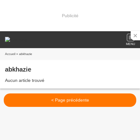
Publicité
MENU
Accueil
» abkhazie
abkhazie
Aucun article trouvé
< Page précédente