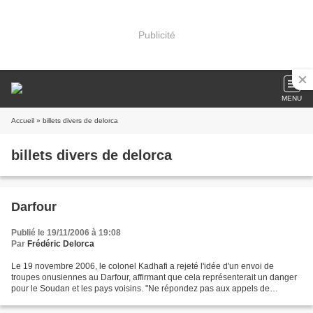
Publicité
MENU
Accueil
» billets divers de delorca
billets divers de delorca
Darfour
Publié le 19/11/2006 à 19:08
Par
Frédéric Delorca
Le 19 novembre 2006, le colonel Kadhafi a rejeté l'idée d'un envoi de
troupes onusiennes au Darfour, affirmant que cela représenterait un danger
pour le Soudan et les pays voisins. "Ne répondez pas aux appels de
l'Occident et des Européens", a-t-il éclaré...