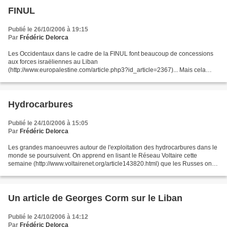
FINUL
Publié le 26/10/2006 à 19:15
Par
Frédéric Delorca
Les Occidentaux dans le cadre de la FINUL font beaucoup de concessions
aux forces israëliennes au Liban
(http://www.europalestine.com/article.php3?id_article=2367)... Mais cela
n'empêche pas Tsahal de les prendre pour cibles: un navire militaire
allemand...
Hydrocarbures
Publié le 24/10/2006 à 15:05
Par
Frédéric Delorca
Les grandes manoeuvres autour de l'exploitation des hydrocarbures dans le
monde se poursuivent. On apprend en lisant le Réseau Voltaire cette
semaine (http://www.voltairenet.org/article143820.html) que les Russes ont
évincé les étrangers de l'exploitation...
Un article de Georges Corm sur le Liban
Publié le 24/10/2006 à 14:12
Par
Frédéric Delorca