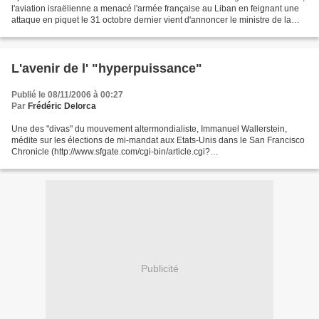
l'aviation israëlienne a menacé l'armée française au Liban en feignant une
attaque en piquet le 31 octobre dernier vient d'annoncer le ministre de la
défense français. "A deux...
L'avenir de l' "hyperpuissance"
Publié le 08/11/2006 à 00:27
Par
Frédéric Delorca
Une des "divas" du mouvement altermondialiste, Immanuel Wallerstein,
médite sur les élections de mi-mandat aux Etats-Unis dans le San Francisco
Chronicle (http://www.sfgate.com/cgi-bin/article.cgi?
file=/chronicle/archive/2006/11/05/INGU6M3N2M1.DTL). Il...
Publicité