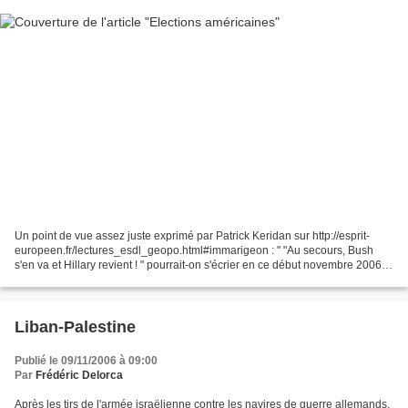
Un point de vue assez juste exprimé par Patrick Keridan sur http://esprit-
europeen.fr/lectures_esdl_geopo.html#immarigeon : " "Au secours, Bush
s'en va et Hillary revient ! " pourrait-on s'écrier en ce début novembre 2006
au vu des résultats des élections...
Liban-Palestine
Publié le 09/11/2006 à 09:00
Par
Frédéric Delorca
Après les tirs de l'armée israëlienne contre les navires de guerre allemands,