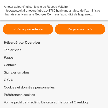
A noter aujourd'hui sur le site du Réseau Voltaire (
http://www.voltairenet.org/article143785.html) une analyse de l'ex-ministre
libanais et universitaire Georges Corm sur l'absurdité de la guerre
occidentale contre le Hezbollah au Liban. L'article met...
< Page précédente
Page suivante >
Hébergé par Overblog
Top articles
Pages
Contact
Signaler un abus
C.G.U.
Cookies et données personnelles
Préférences cookies
Voir le profil de Frédéric Delorca sur le portail Overblog