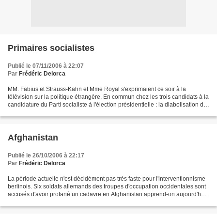
Primaires socialistes
Publié le 07/11/2006 à 22:07
Par
Frédéric Delorca
MM. Fabius et Strauss-Kahn et Mme Royal s'exprimaient ce soir à la
télévision sur la politique étrangère. En commun chez les trois candidats à la
candidature du Parti socialiste à l'élection présidentielle : la diabolisation de
l'Iran, la défense becs...
Afghanistan
Publié le 26/10/2006 à 22:17
Par
Frédéric Delorca
La période actuelle n'est décidément pas très faste pour l'interventionnisme
berlinois. Six soldats allemands des troupes d'occupation occidentales sont
accusés d'avoir profané un cadavre en Afghanistan apprend-on aujourd'hui.
Par ailleurs au moins cinquante...