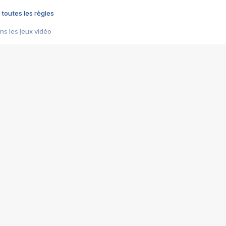
 toutes les règles
s les jeux vidéo
us choquant de Rockstar ? - Le scandale BULLY
e plus moche de Steam
du RÊVE tourne au CAUCHEMAR
pendant 8 heures
it… à tort
umiliés par un jeu vidéo
ire - Final Fantasy 8
ti un empire - Age of Empires
story DOFUS
tard, il crée l'un des pires jeux de tous les temps, MindsEye.