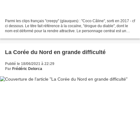
Parmi les clips français "creepy" (glauques) : "Coco Câline", sorti en 2017 - cf
ci dessous. Le titre fait référence à la cocaïne, "drogue du diable", dont le
nom est déformé pour la rendre attractive. Le personnage central est un
panda, symbole du WWF,...
La Corée du Nord en grande difficulté
Publié le 18/06/2021 à 22:29
Par
Frédéric Delorca