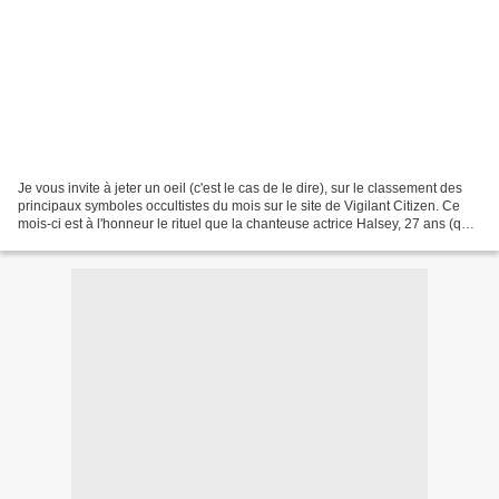
Je vous invite à jeter un oeil (c'est le cas de le dire), sur le classement des
principaux symboles occultistes du mois sur le site de Vigilant Citizen. Ce
mois-ci est à l'honneur le rituel que la chanteuse actrice Halsey, 27 ans (qui
avait fait la première...