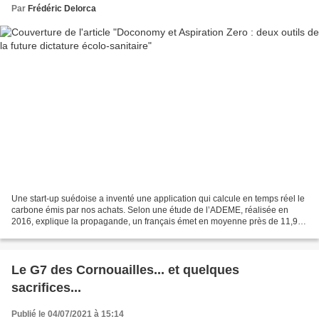
Par
Frédéric Delorca
Une start-up suédoise a inventé une application qui calcule en temps réel le
carbone émis par nos achats. Selon une étude de l’ADEME, réalisée en
2016, explique la propagande, un français émet en moyenne près de 11,9
tonnes de CO² par an, dont 75 % sont...
Le G7 des Cornouailles... et quelques
sacrifices...
Publié le 04/07/2021 à 15:14