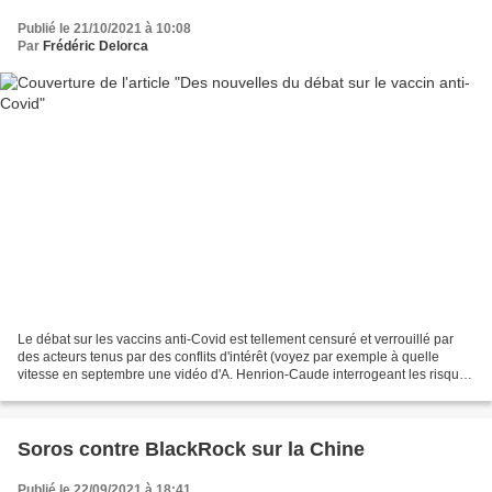
Publié le 21/10/2021 à 10:08
Par
Frédéric Delorca
Le débat sur les vaccins anti-Covid est tellement censuré et verrouillé par
des acteurs tenus par des conflits d'intérêt (voyez par exemple à quelle
vitesse en septembre une vidéo d'A. Henrion-Caude interrogeant les risques
du vaccin sur la fertilité...
Soros contre BlackRock sur la Chine
Publié le 22/09/2021 à 18:41