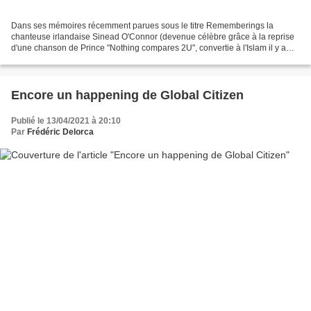
Dans ses mémoires récemment parues sous le titre Rememberings la
chanteuse irlandaise Sinead O'Connor (devenue célèbre grâce à la reprise
d'une chanson de Prince "Nothing compares 2U", convertie à l'Islam il y a
trois ans) revient sur la "bataille de...
Encore un happening de Global Citizen
Publié le 13/04/2021 à 20:10
Par
Frédéric Delorca