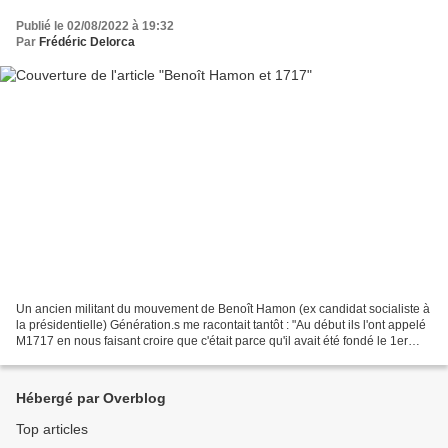
Publié le 02/08/2022 à 19:32
Par
Frédéric Delorca
Un ancien militant du mouvement de Benoît Hamon (ex candidat socialiste à
la présidentielle) Génération.s me racontait tantôt : "Au début ils l'ont appelé
M1717 en nous faisant croire que c'était parce qu'il avait été fondé le 1er
juillet 2017. Après...
Hébergé par Overblog
Top articles