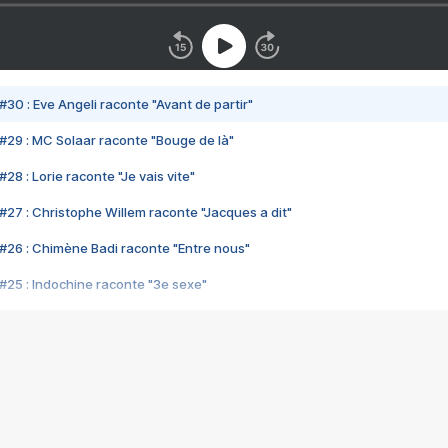
#30 : Eve Angeli raconte "Avant de partir"
#29 : MC Solaar raconte "Bouge de là"
28 : Lorie raconte "Je vais vite"
#27 : Christophe Willem raconte "Jacques a dit"
#26 : Chimène Badi raconte "Entre nous"
#25 : Indochine raconte "3e sexe"
#24 : Zaho raconte "C'est chelou"
#23 : Patrick Bruel raconte "Au café des délices"
#22 : Kyo raconte "Le chemin"
#21 : Nolwenn Leroy raconte "Cassé"