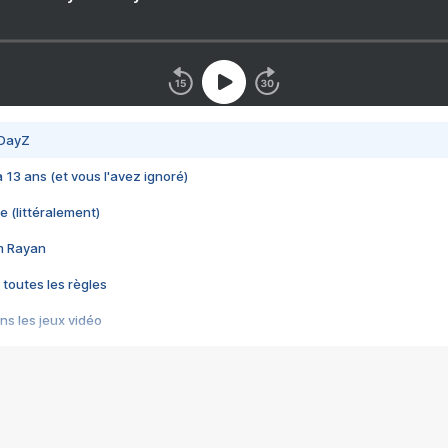
 DayZ
 a 13 ans (et vous l'avez ignoré)
e (littéralement)
im Rayan
 toutes les règles
s les jeux vidéo
us choquant de Rockstar ? - Le scandale BULLY
e plus moche de Steam
du RÊVE tourne au CAUCHEMAR