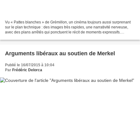
Vu « Pattes blanches » de Grémillon, un cinéma toujours aussi surprenant
sur le plan technique : des images très rapides, une narrativité nerveuse,
avec des plans arrêtés qui ponctuent le récit de moments expressifs.
L’histoire est belle. Dans la Bretagne...
Arguments libéraux au soutien de Merkel
Publié le 16/07/2015 à 10:04
Par
Frédéric Delorca