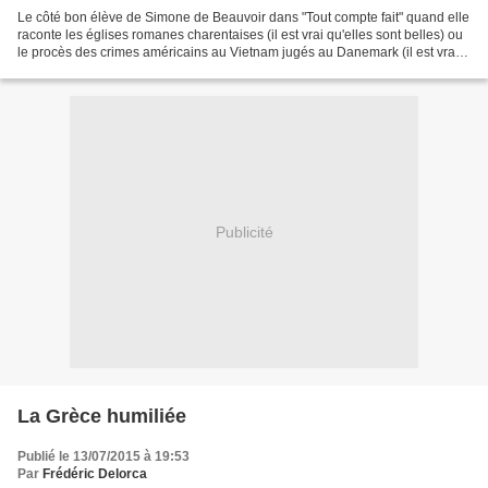
Le côté bon élève de Simone de Beauvoir dans "Tout compte fait" quand elle
raconte les églises romanes charentaises (il est vrai qu'elles sont belles) ou
le procès des crimes américains au Vietnam jugés au Danemark (il est vrai
qu'ils furent atroces)....
Publicité
La Grèce humiliée
Publié le 13/07/2015 à 19:53
Par
Frédéric Delorca