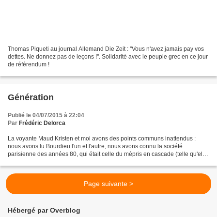
Thomas Piqueti au journal Allemand Die Zeit : ''Vous n'avez jamais pay vos
dettes. Ne donnez pas de leçons !''. Solidarité avec le peuple grec en ce jour
de référendum !
Génération
Publié le 04/07/2015 à 22:04
Par
Frédéric Delorca
La voyante Maud Kristen et moi avons des points communs inattendus :
nous avons lu Bourdieu l'un et l'autre, nous avons connu la société
parisienne des années 80, qui était celle du mépris en cascade (telle qu'elle
la décrit dans son autobiographie)....
Page suivante >
Hébergé par Overblog