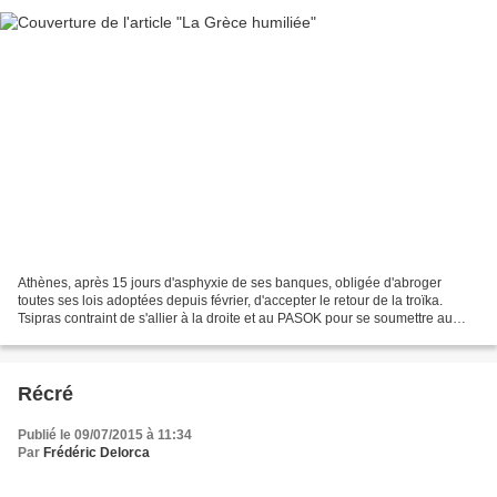
Athènes, après 15 jours d'asphyxie de ses banques, obligée d'abroger
toutes ses lois adoptées depuis février, d'accepter le retour de la troïka.
Tsipras contraint de s'allier à la droite et au PASOK pour se soumettre au
joug allemand. Voilà qui repose...
Récré
Publié le 09/07/2015 à 11:34
Par
Frédéric Delorca