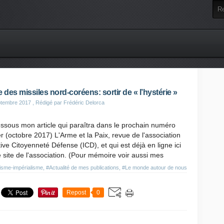
e des missiles nord-coréens: sortir de « l’hystérie »
ptembre 2017
, Rédigé par Frédéric Delorca
ssous mon article qui paraîtra dans le prochain numéro
r (octobre 2017) L'Arme et la Paix, revue de l'association
ative Citoyenneté Défense (ICD), et qui est déjà en ligne ici
e site de l'association. (Pour mémoire voir aussi mes
lisme-impérialisme
,
#Actualité de mes publications
,
#Le monde autour de nous
Repost
0