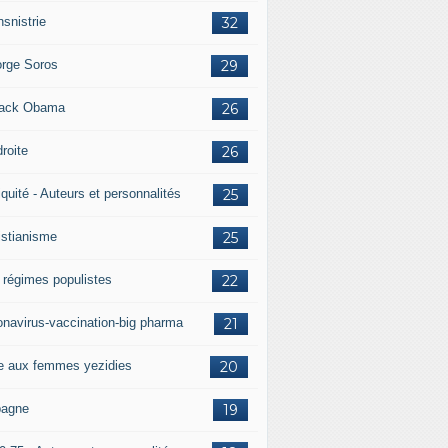
nsnistrie
32
rge Soros
29
ack Obama
26
droite
26
iquité - Auteurs et personnalités
25
istianisme
25
 régimes populistes
22
onavirus-vaccination-big pharma
21
e aux femmes yezidies
20
agne
19