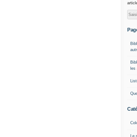
artic
Pag
Bib
autr
Bib
les
List
Que
Caté
Col
Le 