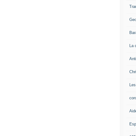
Tra
Geo
Bar
La 
Ant
Chr
Les
cor
Aid
Esp