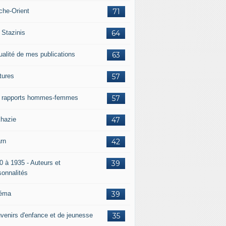
che-Orient
71
 Stazinis
64
ualité de mes publications
63
tures
57
 rapports hommes-femmes
57
hazie
47
rn
42
0 à 1935 - Auteurs et
39
sonnalités
éma
39
venirs d'enfance et de jeunesse
35