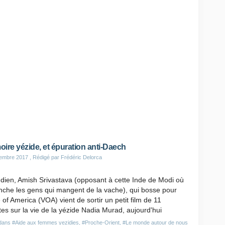
ire yézide, et épuration anti-Daech
tembre 2017
, Rédigé par Frédéric Delorca
dien, Amish Srivastava (opposant à cette Inde de Modi où
nche les gens qui mangent de la vache), qui bosse pour
 of America (VOA) vient de sortir un petit film de 11
es sur la vie de la yézide Nadia Murad, aujourd'hui
 dans
#Aide aux femmes yezidies
,
#Proche-Orient
,
#Le monde autour de nous