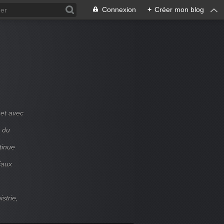
Connexion
+
Créer mon blog
et avec
e du
tinue
faux
strie,