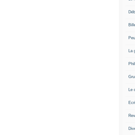
Déb
Bil
Peu
La 
Phi
Gru
Le 
Ecr
Rev
Div