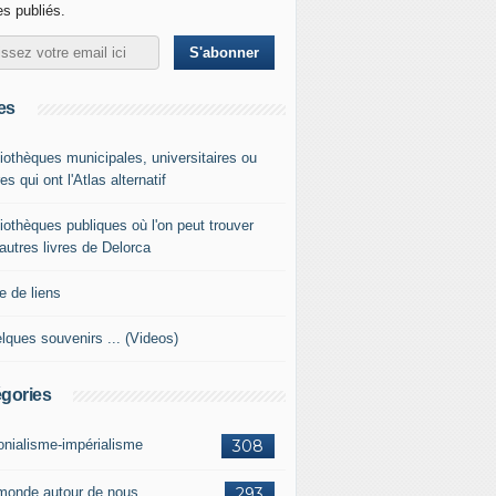
les publiés.
es
liothèques municipales, universitaires ou
es qui ont l'Atlas alternatif
liothèques publiques où l'on peut trouver
 autres livres de Delorca
e de liens
lques souvenirs ... (Videos)
gories
onialisme-impérialisme
308
monde autour de nous
293