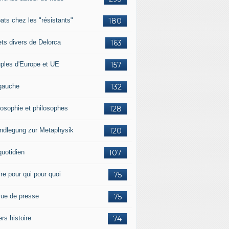
ats chez les "résistants"
180
lets divers de Delorca
163
ples d'Europe et UE
157
gauche
132
losophie et philosophes
128
ndlegung zur Metaphysik
120
quotidien
107
ire pour qui pour quoi
75
ue de presse
75
ers histoire
74