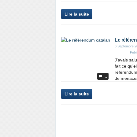
Lire la suite
Le référe
6 Septembre 2
Publ
J'avais sal
fait ce qu'e
référendum
…
de menaces 
Lire la suite