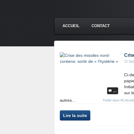
ACCUEIL
CONTACT
Cris
12 Se
Ci-de
papie
Initi
…
sur l
autres...
Publié dans
#Colonia
Lire la suite