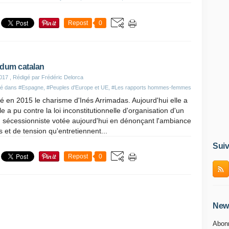
Repost
0
ndum catalan
017
, Rédigé par Frédéric Delorca
ié dans
#Espagne
,
#Peuples d'Europe et UE
,
#Les rapports hommes-femmes
ué en 2015 le charisme d'Inés Arrimadas. Aujourd'hui elle a
lle a pu contre la loi inconstitutionnelle d'organisation d'un
 sécessionniste votée aujourd'hui en dénonçant l'ambiance
et de tension qu'entretiennent...
Suiv
Repost
0
News
Abonn