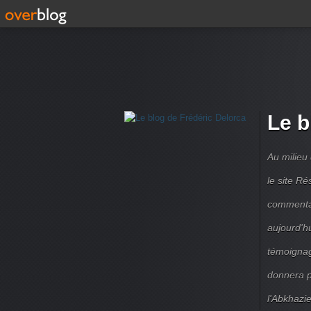
Le b
Au milieu
le site R
commentair
aujourd'h
témoignag
donnera pe
l'Abkhazie