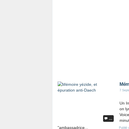
Mémo
7 Sep
Un In
on ly
Voice
…
minut
"ambassadrice...
Publié