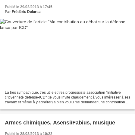
Publié le 29/03/2013 à 17:45
Par
Frédéric Delorca
La très sympathique, très utile et très progressiste association "Initiative
citoyenneté défense-ICD" (je vous invite chaudement à vous intéresser à ses
travaux et même à y adhérer) a bien voulu me demander une contribution au
débat qu'ils organisent...
Armes chimiques, Asensi/Fabius, musique
Publié le 28/03/2013 à 10:22