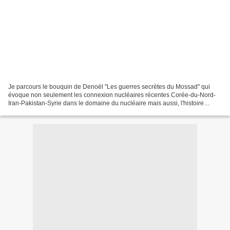
Je parcours le bouquin de Denoël "Les guerres secrètes du Mossad" qui
évoque non seulement les connexion nucléaires récentes Corée-du-Nord-
Iran-Pakistan-Syrie dans le domaine du nucléaire mais aussi, l'histoire
ancienne : le temps où (sous la IVe République)...