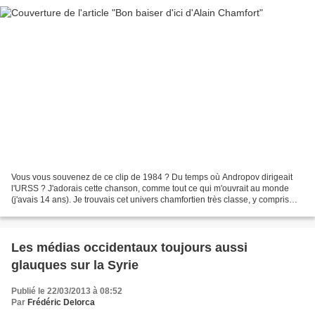
Vous vous souvenez de ce clip de 1984 ? Du temps où Andropov dirigeait
l'URSS ? J'adorais cette chanson, comme tout ce qui m'ouvrait au monde
(j'avais 14 ans). Je trouvais cet univers chamfortien très classe, y compris
dans ses clins d'oeil érotiques...
Les médias occidentaux toujours aussi
glauques sur la Syrie
Publié le 22/03/2013 à 08:52
Par
Frédéric Delorca