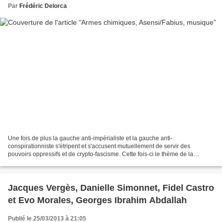
Par
Frédéric Delorca
Une fois de plus la gauche anti-impérialiste et la gauche anti-
conspirationniste s'étripent et s'accusent mutuellement de servir des
pouvoirs oppressifs et de crypto-fascisme. Cette fois-ci le thème de la
confrontation ce sont les armes chimiques en Syrie...
Jacques Vergès, Danielle Simonnet, Fidel Castro
et Evo Morales, Georges Ibrahim Abdallah
Publié le 25/03/2013 à 21:05