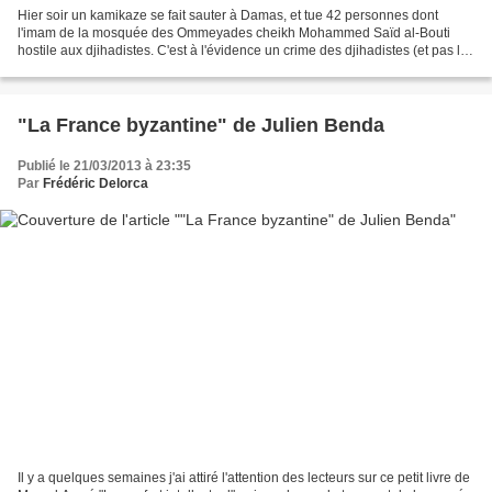
Hier soir un kamikaze se fait sauter à Damas, et tue 42 personnes dont
l'imam de la mosquée des Ommeyades cheikh Mohammed Saïd al-Bouti
hostile aux djihadistes. C'est à l'évidence un crime des djihadistes (et pas le
premier). Mais ça embête un peu Reuters,...
"La France byzantine" de Julien Benda
Publié le 21/03/2013 à 23:35
Par
Frédéric Delorca
Il y a quelques semaines j'ai attiré l'attention des lecteurs sur ce petit livre de