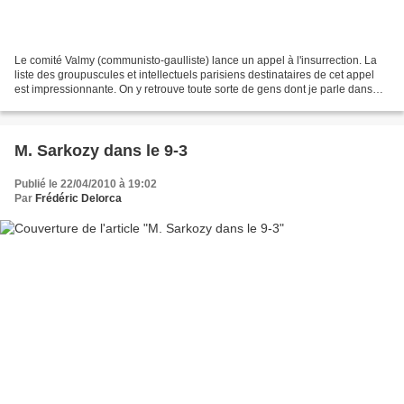
Le comité Valmy (communisto-gaulliste) lance un appel à l'insurrection. La
liste des groupuscules et intellectuels parisiens destinataires de cet appel
est impressionnante. On y retrouve toute sorte de gens dont je parle dans
mon 10 ans sur la planète...
M. Sarkozy dans le 9-3
Publié le 22/04/2010 à 19:02
Par
Frédéric Delorca