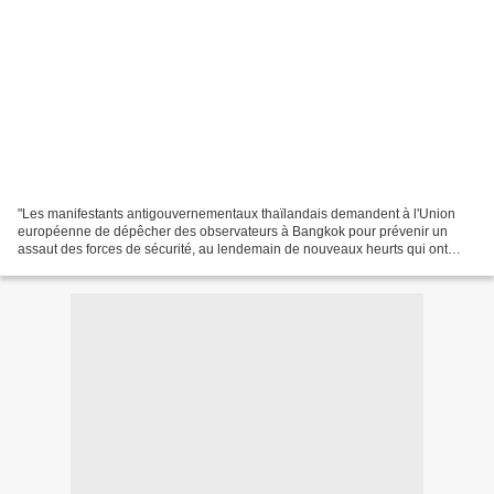
"Les manifestants antigouvernementaux thaïlandais demandent à l'Union
européenne de dépêcher des observateurs à Bangkok pour prévenir un
assaut des forces de sécurité, au lendemain de nouveaux heurts qui ont
coûté la vie à un militaire et fait 18 blessés."...