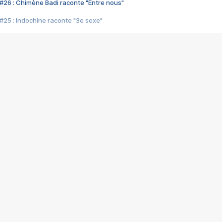
#26 : Chimène Badi raconte "Entre nous"
#25 : Indochine raconte "3e sexe"
#24 : Zaho raconte "C'est chelou"
#23 : Patrick Bruel raconte "Au café des délices"
#22 : Kyo raconte "Le chemin"
#21 : Nolwenn Leroy raconte "Cassé"
#20 : Patrick Hernandez raconte "Born to be alive"
#19 : Lorie raconte "Près de moi"
#18 : Michael Jones raconte "A nos actes manqués" (avec Jean-Jacque
#17 : Khaled raconte "Aïcha"
#16 : Corneille raconte "Parce qu'on vient de loin"
#15 : Indochine raconte "L'aventurier"
14 : Lorie raconte "Sur un air latino"