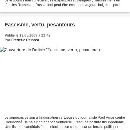
cette soumission collective des ex-peuples soviétiques (Transnistriens en
tête, les Russes de Russie font peut-être exception aujourd'hui, mais parce
que notre arrogance les...
Fascisme, vertu, pesanteurs
Publié le 19/05/2009 à 22:42
Par
Frédéric Delorca
Je songeais ce soir à l'indignation vertueuse du journaliste Paul Amar contre
Dieudonné. Je hais l'indignation vertueuse. C'est une posture insupportable.
Une liste de candidats à des élections se combat sur un terrain politique.