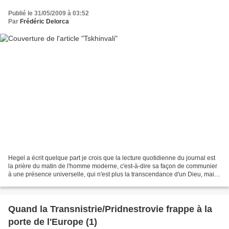
Publié le 31/05/2009 à 03:52
Par
Frédéric Delorca
Hegel a écrit quelque part je crois que la lecture quotidienne du journal est
la prière du matin de l'homme moderne, c'est-à-dire sa façon de communier
à une présence universelle, qui n'est plus la transcendance d'un Dieu, mais
un absolu devenu immanent...
Quand la Transnistrie/Pridnestrovie frappe à la
porte de l'Europe (1)