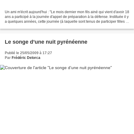
Un ami m'écrit aujourd'hui : "Le mois dernier mon fils ainé qui vient d'avoir 18
ans a participé à la journée d'appel de préparation à la défense. Instituée il y
a quelques années, cette journée (à laquelle sont tenus de participer filles et
garçons)...
Le songe d’une nuit pyrénéenne
Publié le 25/05/2009 à 17:27
Par
Frédéric Delorca