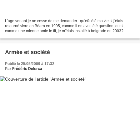
L'age venant je ne cesse de me demander : qu'eût été ma vie si j'étais
retourné vivre en Béarn en 1995, comme il en avait été question, ou si,
comme une mienne amie le fit, je m'étais installé à belgrade en 2003?
Kundera remarque dans l'Insoutenable légèreté...
Armée et société
Publié le 25/05/2009 à 17:32
Par
Frédéric Delorca