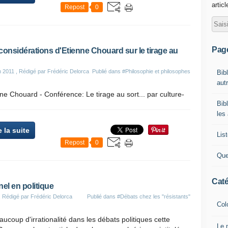
artic
Repost
0
Pag
considérations d'Etienne Chouard sur le tirage au
n 2011
, Rédigé par Frédéric Delorca
Publié dans
#Philosophie et philosophes
Bib
autr
ne Chouard - Conférence: Le tirage au sort... par culture-
Bib
les
e la suite
List
Repost
0
Que
Caté
nel en politique
, Rédigé par Frédéric Delorca
Publié dans
#Débats chez les "résistants"
Col
ucoup d'irrationalité dans les débats politiques cette
Le 