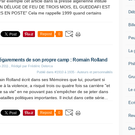
ar exemple cet article dans la presse algérienne intitulé
N DÉLUGE DE FEU DE TROIS MOIS, EL GUEDDAFI EST
Déb
EN POSTE" Cela me rappelle 1999 quand certains
Bil
Repost
0
Peu
La 
égarements de son propre camp : Romain Rolland
Phi
n 2011
, Rédigé par Frédéric Delorca
Publié dans
#1910 à 1935 - Auteurs et personnalités
Gru
n Rolland écrit dans ses Mémoires que lui, pourtant si
le à la violence, a risqué trois ou quatre fois sa carrière "et
Le 
 sa vie" en ne pouvant pas s'empêcher de se jeter dans
atailles politiques importantes. Il inclut dans cette série...
Ecr
Repost
0
Rev
Div