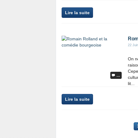
Lire la suite
Roma
22 Jui
On ne
raiso
Cepen
…
cultu
lit...
Lire la suite