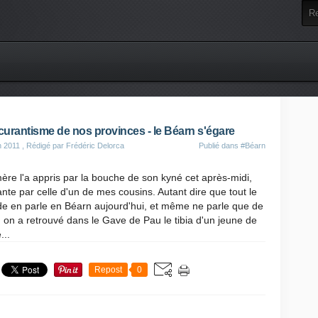
urantisme de nos provinces - le Béarn s'égare
n 2011
, Rédigé par Frédéric Delorca
Publié dans
#Béarn
re l'a appris par la bouche de son kyné cet après-midi,
nte par celle d'un de mes cousins. Autant dire que tout le
e en parle en Béarn aujourd'hui, et même ne parle que de
: on a retrouvé dans le Gave de Pau le tibia d'un jeune de
...
Repost
0