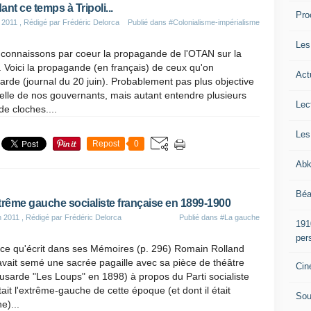
nt ce temps à Tripoli...
Pro
 2011
, Rédigé par Frédéric Delorca
Publié dans
#Colonialisme-impérialisme
Les
connaissons par coeur la propagande de l'OTAN sur la
. Voici la propagande (en français) de ceux qu'on
Act
rde (journal du 20 juin). Probablement pas plus objective
elle de nos gouvernants, mais autant entendre plusieurs
Lec
de cloches....
Les
Repost
0
Abk
Béa
trême gauche socialiste française en 1899-1900
n 2011
, Rédigé par Frédéric Delorca
Publié dans
#La gauche
191
per
 ce qu'écrit dans ses Mémoires (p. 296) Romain Rolland
avait semé une sacrée pagaille avec sa pièce de théâtre
Cin
usarde "Les Loups" en 1898) à propos du Parti socialiste
tait l'extrême-gauche de cette époque (et dont il était
Sou
e)...