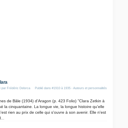
lara
 par Frédéric Delorca
Publié dans
#1910 à 1935 - Auteurs et personnalités
hes de Bâle (1934) d'Aragon (p. 423 Folio) "Clara Zetkin à
é la cinquantaine. La longue vie, la longue histoire qu'elle
n'est rien au prix de celle qui s'ouvre à son avenir. Elle n'est
...