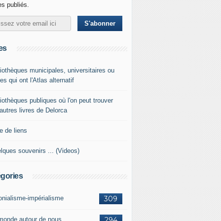
les publiés.
es
liothèques municipales, universitaires ou
es qui ont l'Atlas alternatif
liothèques publiques où l'on peut trouver
 autres livres de Delorca
e de liens
lques souvenirs ... (Videos)
gories
onialisme-impérialisme
309
monde autour de nous
294