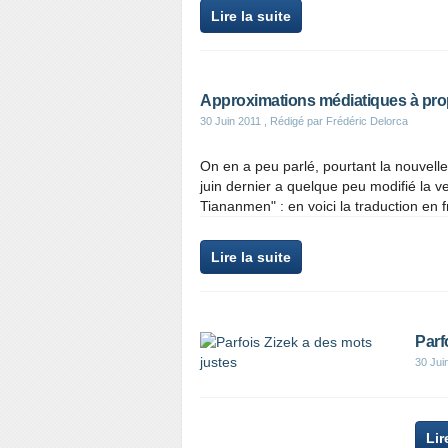
Lire la suite
Approximations médiatiques à pro
30 Juin 2011
, Rédigé par Frédéric Delorca
On en a peu parlé, pourtant la nouvelle
juin dernier a quelque peu modifié la v
Tiananmen" : en voici la traduction en fran
Lire la suite
Parf
30 Jui
Lir