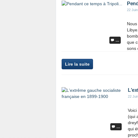
Penda
22 Juin
Nous 
Libye
bomba
…
que c
sons 
Lire la suite
L'ex
22 Jui
Voici
(qui 
dreyf
…
qui é
proch