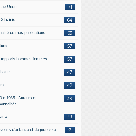
che-Orient
71
 Stazinis
64
ualité de mes publications
63
tures
57
 rapports hommes-femmes
57
hazie
47
rn
42
0 à 1935 - Auteurs et
39
sonnalités
éma
39
venirs d'enfance et de jeunesse
35