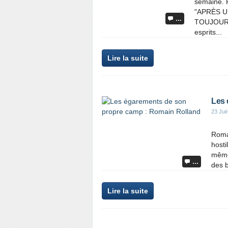
semaine. P
"APRÈS U
…
TOUJOURS 
esprits...
Lire la suite
Les 
23 Jui
Romai
hosti
même
…
des b
Lire la suite