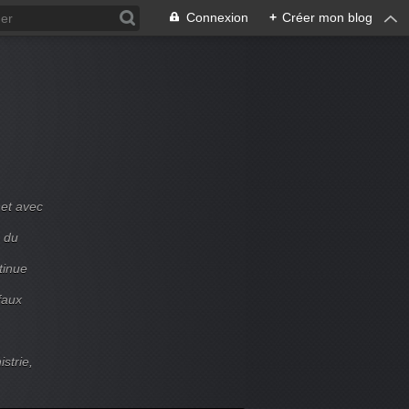
Connexion
+
Créer mon blog
et avec
e du
tinue
faux
strie,