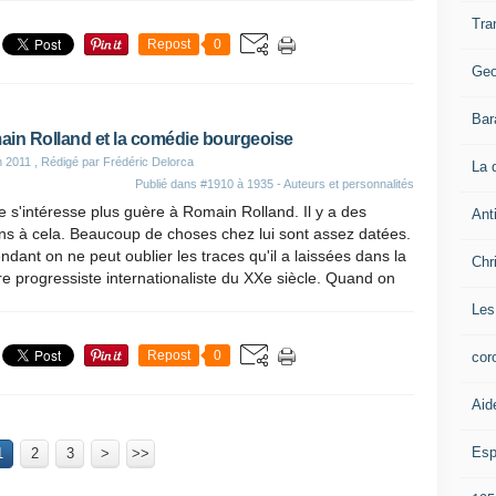
Tra
Repost
0
Geo
Bar
in Rolland et la comédie bourgeoise
n 2011
, Rédigé par Frédéric Delorca
La 
Publié dans
#1910 à 1935 - Auteurs et personnalités
 s'intéresse plus guère à Romain Rolland. Il y a des
Ant
ns à cela. Beaucoup de choses chez lui sont assez datées.
dant on ne peut oublier les traces qu'il a laissées dans la
Chr
re progressiste internationaliste du XXe siècle. Quand on
Les
Repost
0
cor
Aid
Esp
1
2
3
>
>>