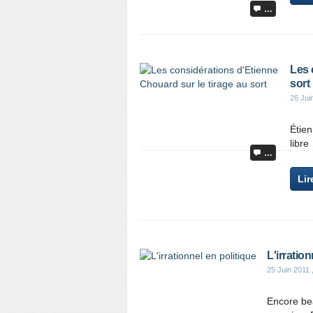
…
Les 
sort
26 Jui
Étien
libre
…
Lir
L'irration
25 Juin 2011
Encore bea