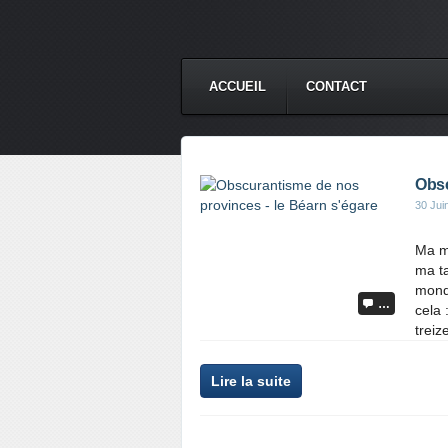
ACCUEIL
CONTACT
Obsc
30 Jui
Ma mè
ma ta
mond
…
cela 
treize
Lire la suite