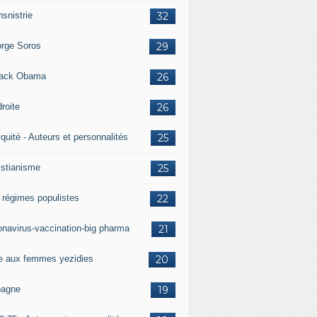
nsnistrie
32
rge Soros
29
ack Obama
26
droite
26
iquité - Auteurs et personnalités
25
istianisme
25
 régimes populistes
22
onavirus-vaccination-big pharma
21
e aux femmes yezidies
20
agne
19