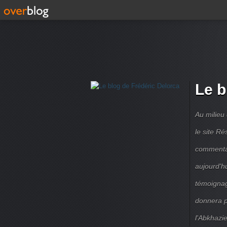
Le b
Au milieu
le site R
commentair
aujourd'h
témoignag
donnera pe
l'Abkhazie