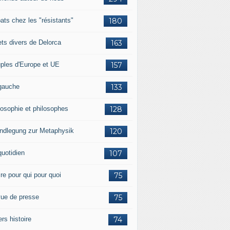
ats chez les "résistants"
180
lets divers de Delorca
163
ples d'Europe et UE
157
gauche
133
losophie et philosophes
128
ndlegung zur Metaphysik
120
quotidien
107
ire pour qui pour quoi
75
ue de presse
75
ers histoire
74