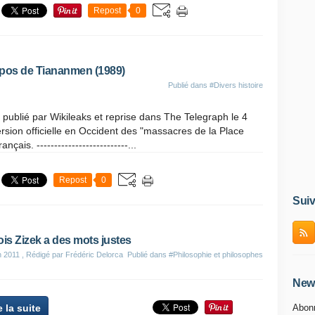
Repost
0
pos de Tiananmen (1989)
Publié dans
#Divers histoire
 publié par Wikileaks et reprise dans The Telegraph le 4
ersion officielle en Occident des "massacres de la Place
çais. --------------------------...
Repost
0
Suiv
ois Zizek a des mots justes
n 2011
, Rédigé par Frédéric Delorca
Publié dans
#Philosophie et philosophes
News
e la suite
Abonn