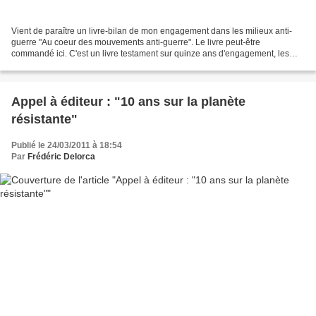
Vient de paraître un livre-bilan de mon engagement dans les milieux anti-
guerre "Au coeur des mouvements anti-guerre". Le livre peut-être
commandé ici. C'est un livre testament sur quinze ans d'engagement, les
idées que j'ai défendues et ce qui j'ai pensé...
Appel à éditeur : "10 ans sur la planète
résistante"
Publié le 24/03/2011 à 18:54
Par
Frédéric Delorca