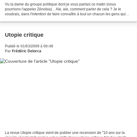
Vu la dame du groupe politique dont je vous parlais ce matin (nous
pourrions l'appeler Zénobia)... Aïe, aïe, comment parler de cela ? Je le
voudrais, dans l'intention de faire connaître à tout un chacun les gens qui
combattent dans les milieux dissidents,...
Utopie critique
Publié le 01/03/2009 à 00:48
Par
Frédéric Delorca
La revue Utopie critique vient de publier une recension de "10 ans sur la