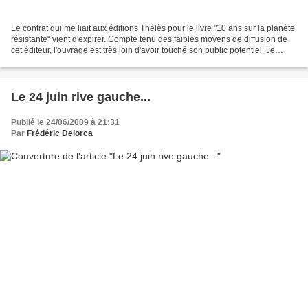
Le contrat qui me liait aux éditions Thélès pour le livre "10 ans sur la planète
résistante" vient d'expirer. Compte tenu des faibles moyens de diffusion de
cet éditeur, l'ouvrage est très loin d'avoir touché son public potentiel. Je
souhaiterais donc...
Le 24 juin rive gauche...
Publié le 24/06/2009 à 21:31
Par
Frédéric Delorca