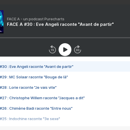
FACE A - un podcast Purecharts
FACE A #30 : Eve Angeli raconte "Avant de partir"
#30 : Eve Angeli raconte "Avant de partir"
#29 : MC Solaar raconte "Bouge de là"
28 : Lorie raconte "Je vais vite"
#27 : Christophe Willem raconte "Jacques a dit"
#26 : Chimène Badi raconte "Entre nous"
#25 : Indochine raconte "3e sexe"
#24 : Zaho raconte "C'est chelou"