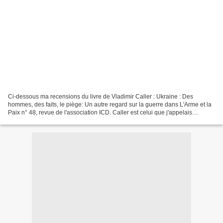
Ci-dessous ma recensions du livre de Vladimir Caller : Ukraine : Des
hommes, des faits, le piège: Un autre regard sur la guerre dans L'Arme et la
Paix n° 48, revue de l'association ICD. Caller est celui que j'appelais
"Delfuego" dans mon livre sur la...