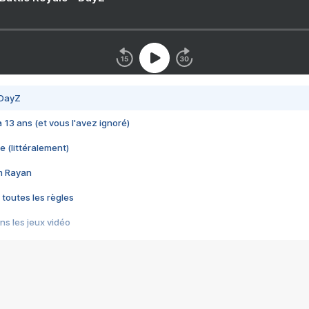
 DayZ
 a 13 ans (et vous l'avez ignoré)
e (littéralement)
im Rayan
 toutes les règles
s les jeux vidéo
us choquant de Rockstar ? - Le scandale BULLY
e plus moche de Steam
du RÊVE tourne au CAUCHEMAR