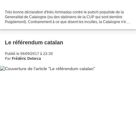
Très bonne déclaration d'Inés Arrimadas contre le putsch populiste de la
Generalitat de Catalogne (ou des staliniens de la CUP qui sont derrière
Puigdemont). Contrairement à ce que disent les incultes, la Catalogne n'est
pas en 1936. Elle est au 6 octobre...
Le référendum catalan
Publié le 06/09/2017 à 22:30
Par
Frédéric Delorca