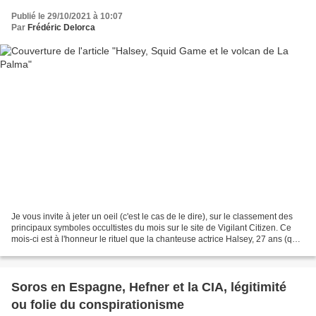
Publié le 29/10/2021 à 10:07
Par
Frédéric Delorca
Je vous invite à jeter un oeil (c'est le cas de le dire), sur le classement des
principaux symboles occultistes du mois sur le site de Vigilant Citizen. Ce
mois-ci est à l'honneur le rituel que la chanteuse actrice Halsey, 27 ans (qui
avait fait la première...
Soros en Espagne, Hefner et la CIA, légitimité
ou folie du conspirationisme