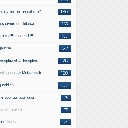
ats chez les "résistants"
180
lets divers de Delorca
163
ples d'Europe et UE
157
gauche
132
losophie et philosophes
128
ndlegung zur Metaphysik
120
quotidien
107
ire pour qui pour quoi
75
ue de presse
75
ers histoire
74