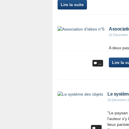
Lire la suite
Associati
20 Décembre 
A deux pas 
Lire la s
…
Le systèm
19 Décembre 
"Le paysan 
l'auteur s'
lieux parisi
…