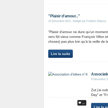
"Plaisir d'amour..."
13 Décembre 2013
, Rédigé par Frédéric Delorca
"Plaisir d'amour ne dure qu'un moment,
vers fût vieux comme François Villon 
choses) pas plus loin qu'à la veille de l
Lire la suite
Associati
8 Décembre 2
Zut j'ai ou
Day" et "F
…
Lire la s