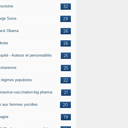
nsnistrie
32
rge Soros
29
ack Obama
26
droite
26
iquité - Auteurs et personnalités
25
istianisme
25
 régimes populistes
22
onavirus-vaccination-big pharma
21
e aux femmes yezidies
20
agne
19