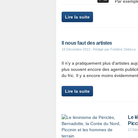
Par exemple
Lire la suite
Il nous faut des artistes
18 Décembre 2013
, Rédigé par Frédéric Delorca
Il n'y a pratiquement plus d'artistes auj
plus souvent encore des agents publicit
du fric. Il y a encore moins évidemment 
Lire la suite
Le l
Picc
17 Dé