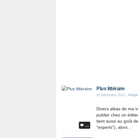
Plus littéraire
21 Décembre 2013
, Rédigé
Divers aléas de ma vi
publier chez un éditeu
tient aussi au goût de
…
"experts"), alors...