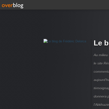
Le b
Au milieu
le site R
commentair
aujourd'h
témoignag
donnera pe
l'Abkhazie