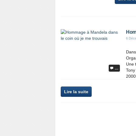
Homm
6 Déc
Dans 
Organ
Une 
…
Tony 
2000 
Lire la suite