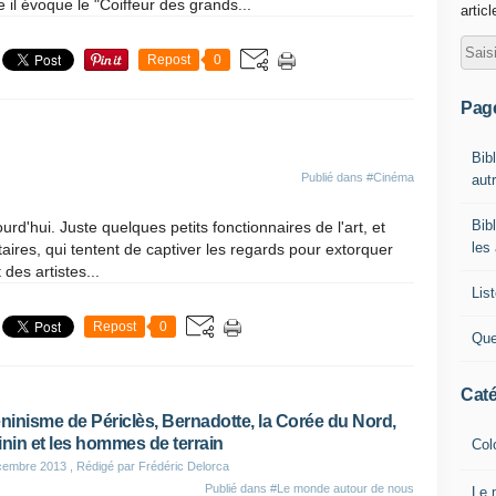
 il évoque le "Coiffeur des grands...
artic
Repost
0
Pag
Bib
Publié dans
#Cinéma
autr
Bib
ourd'hui. Juste quelques petits fonctionnaires de l'art, et
les
aires, qui tentent de captiver les regards pour extorquer
des artistes...
List
Repost
0
Que
Caté
éninisme de Périclès, Bernadotte, la Corée du Nord,
inin et les hommes de terrain
Col
cembre 2013
, Rédigé par Frédéric Delorca
Publié dans
#Le monde autour de nous
Le 