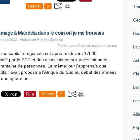
Repost
0
Tra
Geo
age à Mandela dans le coin où je me trouvais
Bar
embre 2013
, Rédigé par Frédéric Delorca
Publié dans
#Colonialisme-impérialisme
La 
ma capitale régionale cet après-midi vers 17h30.
isé par le PCF et des associations pro-palestiniennes.
Ant
trentaine de personnes. Le même jour j'apprenais que
Blair avait proposé à l'Afrique du Sud au début des années
Chr
une opération...
Les
Repost
0
cor
Aid
Esp