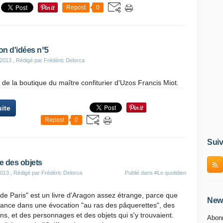
Repost
0
on d'idées n°5
2013
, Rédigé par Frédéric Delorca
de la boutique du maître confiturier d'Uzos Francis Miot.
uite
Repost
0
Suiv
e des objets
2013
, Rédigé par Frédéric Delorca
Publié dans
#Le quotidien
de Paris" est un livre d'Aragon assez étrange, parce que
News
y lance dans une évocation "au ras des pâquerettes", des
ens, et des personnages et des objets qui s'y trouvaient.
Abonn