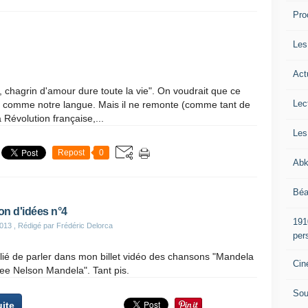
Pro
Les
Act
 chagrin d'amour dure toute la vie". On voudrait que ce
Lec
et comme notre langue. Mais il ne remonte (comme tant de
a Révolution française,...
Les
Repost
0
Abk
Béa
on d'idées n°4
191
013
, Rédigé par Frédéric Delorca
per
blié de parler dans mon billet vidéo des chansons "Mandela
Cin
ree Nelson Mandela". Tant pis.
Sou
uite