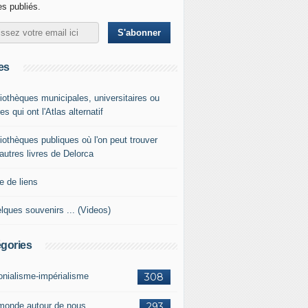
les publiés.
es
liothèques municipales, universitaires ou
es qui ont l'Atlas alternatif
liothèques publiques où l'on peut trouver
 autres livres de Delorca
e de liens
lques souvenirs ... (Videos)
gories
onialisme-impérialisme
308
monde autour de nous
293