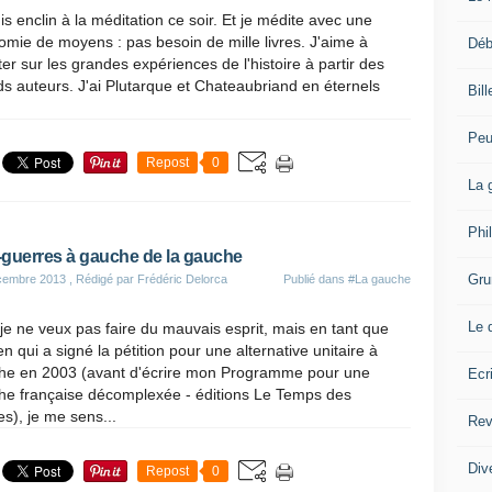
is enclin à la méditation ce soir. Et je médite avec une
mie de moyens : pas besoin de mille livres. J'aime à
Déb
er sur les grandes expériences de l'histoire à partir des
s auteurs. J'ai Plutarque et Chateaubriand en éternels
Bil
Peu
Repost
0
La 
Phi
guerres à gauche de la gauche
Gru
cembre 2013
, Rédigé par Frédéric Delorca
Publié dans
#La gauche
Le 
je ne veux pas faire du mauvais esprit, mais en tant que
en qui a signé la pétition pour une alternative unitaire à
he en 2003 (avant d'écrire mon Programme pour une
Ecr
he française décomplexée - éditions Le Temps des
es), je me sens...
Rev
Div
Repost
0