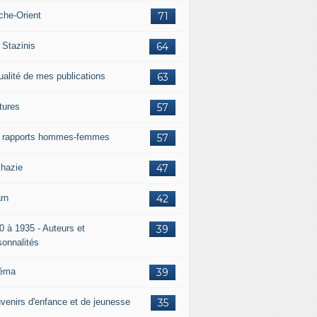
che-Orient
71
 Stazinis
64
ualité de mes publications
63
tures
57
 rapports hommes-femmes
57
hazie
47
rn
42
0 à 1935 - Auteurs et
39
sonnalités
éma
39
venirs d'enfance et de jeunesse
35