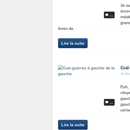
Je su
écono
…
médit
grand
livres de...
Lire la suite
Gué-
16 Dé
Euh, 
citoy
gauc
…
gauc
ceris
Lire la suite