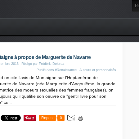
aigne à propos de Marguerite de Navarre
cembre 2013
, Rédigé par Frédéric Delorca
Publié dans
#Renaissance - Auteurs et personnalités
 on cite l'avis de Montaigne sur l'Heptaméron de
uerite de Navarre (née Marguerite d'Angoulême, la grande
rmatrice des moeurs sexuelles des femmes françaises), on
oujours qu'il qualifie son oeuvre de "gentil livre pour son
e" ce...
Repost
0