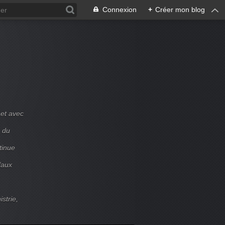
Connexion
+
Créer mon blog
et avec
e du
tinue
faux
strie,