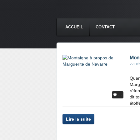
ACCUEIL
CONTACT
Mont
22 Dé
Quand
Marg
réfo
…
dit t
étoff
Lire la suite