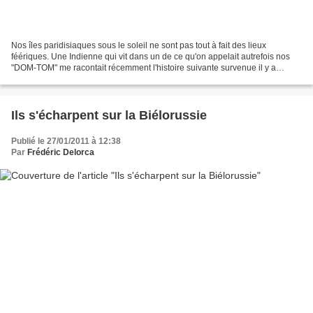
Nos îles paridisiaques sous le soleil ne sont pas tout à fait des lieux
féériques. Une Indienne qui vit dans un de ce qu'on appelait autrefois nos
"DOM-TOM" me racontait récemment l'histoire suivante survenue il y a
quelques années. "Ma cousine qui était...
Ils s'écharpent sur la Biélorussie
Publié le 27/01/2011 à 12:38
Par
Frédéric Delorca