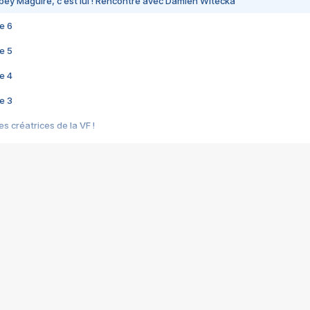
bey Maguire, c'est lui ! Rencontre avec Damien Witecka
e 6
e 5
e 4
e 3
s créatrices de la VF !
e 2
e 1
e Mektoub My Love arrive enfin ! Rencontre avec Shaïn Boumedine et Sal
i : après Toni en famille
elle réalise le bouleversant Dites lui que je l'aime
ais ! Rencontre autour de Vie privée de Rebecca Zlotowski
 de Marguerite, Grave... Rencontre avec Ella Rumpf