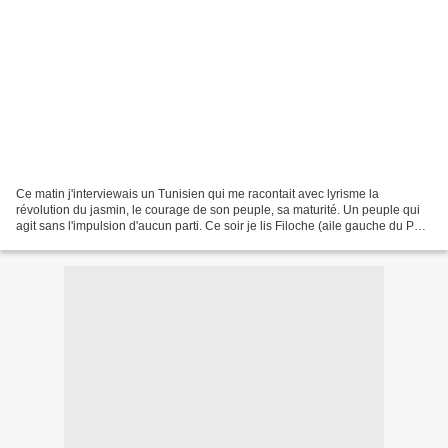
Ce matin j'interviewais un Tunisien qui me racontait avec lyrisme la
révolution du jasmin, le courage de son peuple, sa maturité. Un peuple qui
agit sans l'impulsion d'aucun parti. Ce soir je lis Filoche (aile gauche du PS)
qui explique qu'il est honteux...