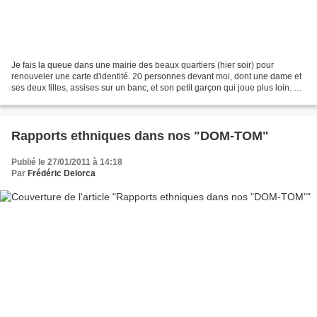
Je fais la queue dans une mairie des beaux quartiers (hier soir) pour
renouveler une carte d'identité. 20 personnes devant moi, dont une dame et
ses deux filles, assises sur un banc, et son petit garçon qui joue plus loin. La
dame ressemble à Anne Hidalgo,...
Rapports ethniques dans nos "DOM-TOM"
Publié le 27/01/2011 à 14:18
Par
Frédéric Delorca