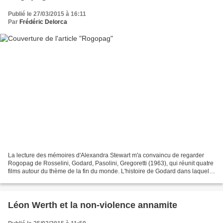
Publié le 27/03/2015 à 16:11
Par
Frédéric Delorca
La lecture des mémoires d'Alexandra Stewart m'a convaincu de regarder
Rogopag de Rosselini, Godard, Pasolini, Gregoretti (1963), qui réunit quatre
films autour du thème de la fin du monde. L'histoire de Godard dans laquelle
Stewart joue a un côté "Le...
Léon Werth et la non-violence annamite