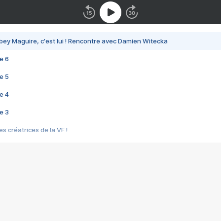
bey Maguire, c'est lui ! Rencontre avec Damien Witecka
e 6
e 5
e 4
e 3
s créatrices de la VF !
e 2
e 1
e Mektoub My Love arrive enfin ! Rencontre avec Shaïn Boumedine et Sal
i : après Toni en famille
elle réalise le bouleversant Dites lui que je l'aime