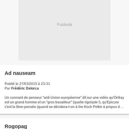
Publicité
Ad nauseam
Publié le 27/03/2015 à 23:31
Par
Frédéric Delorca
Un connard de penseur "anti-Union européenne" dit sur une vidéo qu'Onfray
est un grand homme et un "gros travailleur" (quelle rigolade !), qu'Epicure
c'est la libre-pensée (quand se décidera-t-on à lire Koch Pettre à propos de
la religiosité dogmatique...
Rogopag