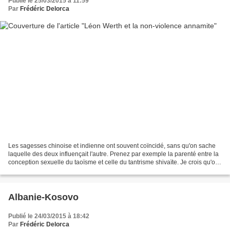
Publié le 25/03/2015 à 11:59
Par
Frédéric Delorca
Les sagesses chinoise et indienne ont souvent coïncidé, sans qu'on sache
laquelle des deux influençait l'autre. Prenez par exemple la parenté entre la
conception sexuelle du taoïsme et celle du tantrisme shivaïte. Je crois qu'on
peut dire la même chose...
Albanie-Kosovo
Publié le 24/03/2015 à 18:42
Par
Frédéric Delorca