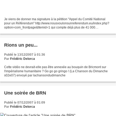
Je viens de donner ma signature à la pétition "Appel du Comité National
pour un Référendum" http://www.nousvoulonsunreferendum.eu/index.php?
option=com_frontpage&Itemid=1 qui compte déjà plus de 41 000
signataires. Je conseille la lecture du texte "Traité...
Rions un peu...
Publié le 13/12/2007 à 01:36
Par
Frédéric Delorca
Cette vidéo ne devrait-elle pas être annexée au bouquin de Bricmont sur
l'impérialisme humanitaire ? Go go go gringo ! (La Chanson du Dimanche
s02e07) envoyé par lachansondudimanche
Une soirée de BRN
Publié le 07/12/2007 à 01:09
Par
Frédéric Delorca