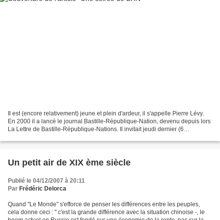
Il est (encore relativement) jeune et plein d'ardeur, il s'appelle Pierre Lévy.
En 2000 il a lancé le journal Bastille-République-Nation, devenu depuis lors
La Lettre de Bastille-République-Nations. Il invitait jeudi dernier (6
décembre) ses lecteurs...
Un petit air de XIX ème siècle
Publié le 04/12/2007 à 20:11
Par
Frédéric Delorca
Quand "Le Monde" s'efforce de penser les différences entre les peuples,
cela donne ceci : " c'est la grande différence avec la situation chinoise -, le