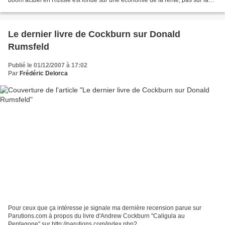
boom actuel en Russie est fondé sur une économie de la rente, pas sur la
construction d'une économie...
Le dernier livre de Cockburn sur Donald
Rumsfeld
Publié le 01/12/2007 à 17:02
Par
Frédéric Delorca
Pour ceux que ça intéresse je signale ma dernière recension parue sur
Parutions.com à propos du livre d'Andrew Cockburn "Caligula au
Pentagone" sur http://parutions.com/index.php?