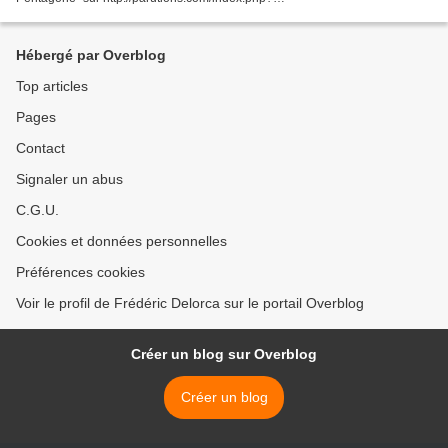
pid=1&rid=4&srid=97&ida=8764. L’homme par qui la guerre d’Irak est
advenue...
Hébergé par Overblog
Top articles
Pages
Contact
Signaler un abus
C.G.U.
Cookies et données personnelles
Préférences cookies
Voir le profil de Frédéric Delorca sur le portail Overblog
Créer un blog sur Overblog
Créer un blog