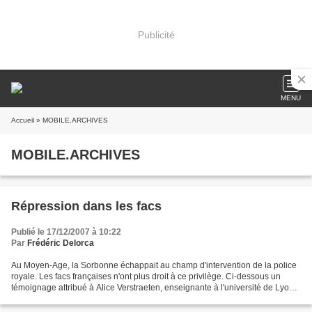
Publicité
MENU
Accueil
» MOBILE.ARCHIVES
MOBILE.ARCHIVES
Répression dans les facs
Publié le 17/12/2007 à 10:22
Par
Frédéric Delorca
Au Moyen-Age, la Sorbonne échappait au champ d'intervention de la police
royale. Les facs françaises n'ont plus droit à ce privilège. Ci-dessous un
témoignage attribué à Alice Verstraeten, enseignante à l'université de Lyon
II. La vidéo, elle, date d'il...