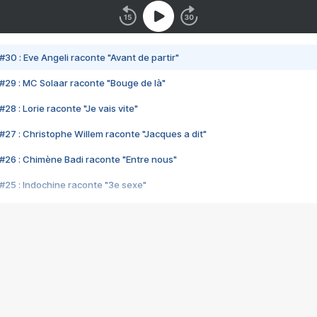
#30 : Eve Angeli raconte "Avant de partir"
#29 : MC Solaar raconte "Bouge de là"
28 : Lorie raconte "Je vais vite"
#27 : Christophe Willem raconte "Jacques a dit"
#26 : Chimène Badi raconte "Entre nous"
#25 : Indochine raconte "3e sexe"
#24 : Zaho raconte "C'est chelou"
#23 : Patrick Bruel raconte "Au café des délices"
#22 : Kyo raconte "Le chemin"
#21 : Nolwenn Leroy raconte "Cassé"
#20 : Patrick Hernandez raconte "Born to be alive"