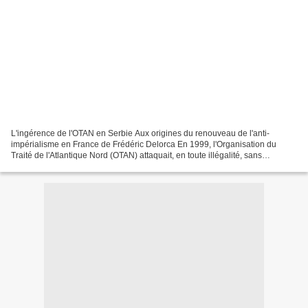
L'ingérence de l'OTAN en Serbie Aux origines du renouveau de l'anti-
impérialisme en France de Frédéric Delorca En 1999, l'Organisation du
Traité de l'Atlantique Nord (OTAN) attaquait, en toute illégalité, sans
résolution préalable des Nations Unies, la...