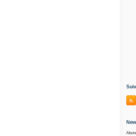
Suiv
News
Abonn