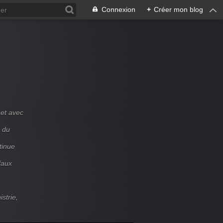
Connexion
+
Créer mon blog
et avec
e du
tinue
faux
strie,