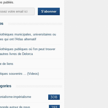
les publiés.
es
liothèques municipales, universitaires ou
es qui ont l'Atlas alternatif
liothèques publiques où l'on peut trouver
 autres livres de Delorca
e de liens
lques souvenirs ... (Videos)
gories
onialisme-impérialisme
308
monde autour de nous
293