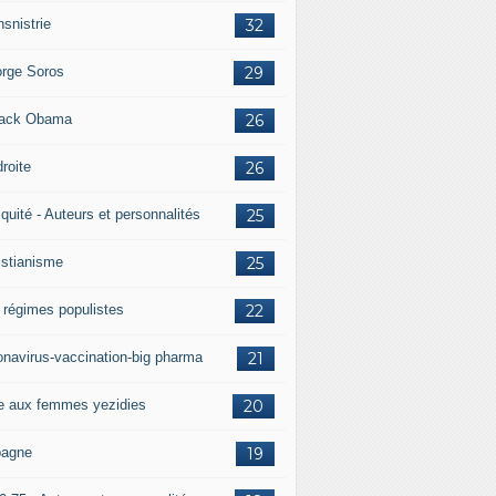
nsnistrie
32
rge Soros
29
ack Obama
26
droite
26
iquité - Auteurs et personnalités
25
istianisme
25
 régimes populistes
22
onavirus-vaccination-big pharma
21
e aux femmes yezidies
20
agne
19