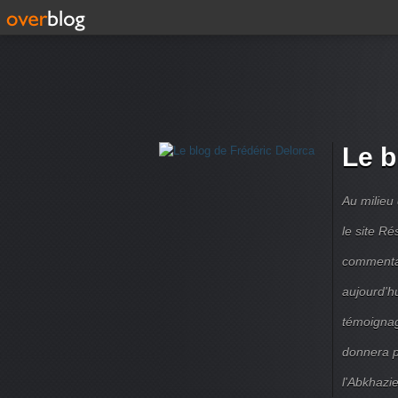
Le b
Au milieu
le site R
commentair
aujourd'h
témoignag
donnera pe
l'Abkhazie