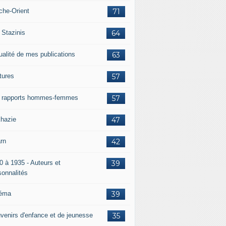
che-Orient
71
 Stazinis
64
ualité de mes publications
63
tures
57
 rapports hommes-femmes
57
hazie
47
rn
42
0 à 1935 - Auteurs et
39
sonnalités
éma
39
venirs d'enfance et de jeunesse
35