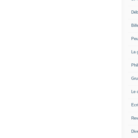
Déb
Bil
Peu
La 
Phi
Gru
Le 
Ecr
Rev
Div