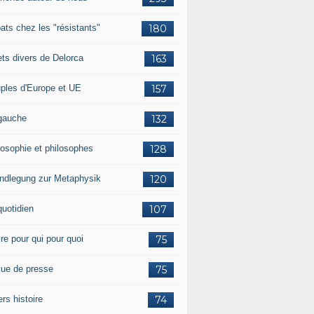
ats chez les "résistants"
180
lets divers de Delorca
163
ples d'Europe et UE
157
gauche
132
losophie et philosophes
128
ndlegung zur Metaphysik
120
quotidien
107
ire pour qui pour quoi
75
ue de presse
75
ers histoire
74