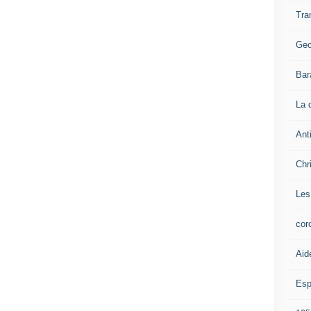
Tra
Geo
Bar
La 
Ant
Chr
Les
cor
Aid
Esp