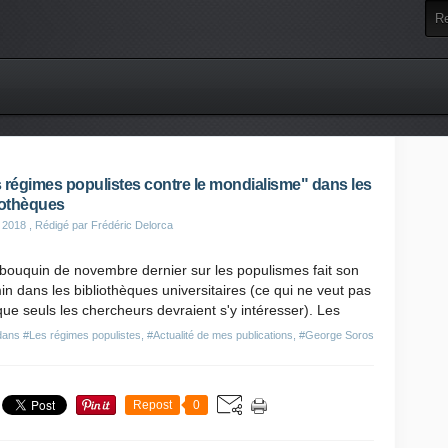
 régimes populistes contre le mondialisme" dans les
iothèques
 2018
, Rédigé par Frédéric Delorca
bouquin de novembre dernier sur les populismes fait son
n dans les bibliothèques universitaires (ce qui ne veut pas
que seuls les chercheurs devraient s'y intéresser). Les
 dans
#Les régimes populistes
,
#Actualité de mes publications
,
#George Soros
Repost
0