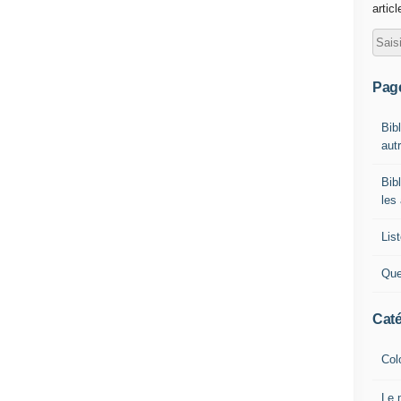
artic
Pag
Bib
autr
Bib
les
List
Que
Caté
Col
Le 