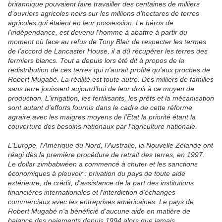
britannique pouvaient faire travailler des centaines de milliers
d'ouvriers agricoles noirs sur les millions d'hectares de terres
agricoles qui étaient en leur possession. Le héros de
l'indépendance, est devenu l'homme à abattre à partir du
moment où face au refus de Tony Blair de respecter les termes
de l'accord de Lancaster House, il a dû récupérer les terres des
fermiers blancs. Tout a depuis lors été dit à propos de la
redistribution de ces terres qui n'aurait profité qu'aux proches de
Robert Mugabé. La réalité est toute autre. Des milliers de familles
sans terre jouissent aujourd'hui de leur droit à ce moyen de
production. L'irrigation, les fertilisants, les prêts et la mécanisation
sont autant d'efforts fournis dans le cadre de cette réforme
agraire,avec les maigres moyens de l'Etat la priorité étant la
couverture des besoins nationaux par l'agriculture nationale.
L'Europe, l'Amérique du Nord, l'Australie, la Nouvelle Zélande ont
réagi dès la première procédure de retrait des terres, en 1997.
Le dollar zimbabwéen a commencé à chuter et les sanctions
économiques à pleuvoir : privation du pays de toute aide
extérieure, de crédit, d'assistance de la part des institutions
financières internationales et l'interdiction d'échanges
commerciaux avec les entreprises américaines. Le pays de
Robert Mugabé n'a bénéficié d'aucune aide en matière de
balance des paiements depuis 1994 alors que jamais