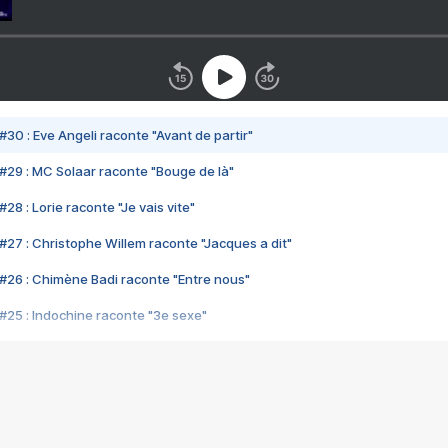
#30 : Eve Angeli raconte "Avant de partir"
#29 : MC Solaar raconte "Bouge de là"
28 : Lorie raconte "Je vais vite"
#27 : Christophe Willem raconte "Jacques a dit"
#26 : Chimène Badi raconte "Entre nous"
#25 : Indochine raconte "3e sexe"
#24 : Zaho raconte "C'est chelou"
#23 : Patrick Bruel raconte "Au café des délices"
#22 : Kyo raconte "Le chemin"