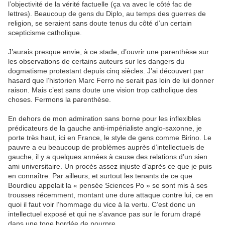
l’objectivité de la vérité factuelle (ça va avec le côté fac de
lettres). Beaucoup de gens du Diplo, au temps des guerres de
religion, se seraient sans doute tenus du côté d’un certain
scepticisme catholique.
J’aurais presque envie, à ce stade, d’ouvrir une parenthèse sur
les observations de certains auteurs sur les dangers du
dogmatisme protestant depuis cinq siècles. J’ai découvert par
hasard que l’historien Marc Ferro ne serait pas loin de lui donner
raison. Mais c’est sans doute une vision trop catholique des
choses. Fermons la parenthèse.
En dehors de mon admiration sans borne pour les inflexibles
prédicateurs de la gauche anti-impérialiste anglo-saxonne, je
porte très haut, ici en France, le style de gens comme Birino. Le
pauvre a eu beaucoup de problèmes auprès d’intellectuels de
gauche, il y a quelques années à cause des relations d’un sien
ami universitaire. Un procès assez injuste d’après ce que je puis
en connaître. Par ailleurs, et surtout les tenants de ce que
Bourdieu appelait la « pensée Sciences Po » se sont mis à ses
trousses récemment, montant une dure attaque contre lui, ce en
quoi il faut voir l’hommage du vice à la vertu. C’est donc un
intellectuel exposé et qui ne s’avance pas sur le forum drapé
dans une toge bordée de pourpre.