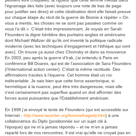
peuvent être critiquées, la rigueur que cette femme mettait dans
l’égrainage des faits (avec toujours une note de bas de page
pour justifier ses dires) et cette obstination dont elle faisait preuve
sur chaque étape du récit de la guerre de Bosnie à répéter « On
vous a mentis, les choses ne se sont pas passées comme on
vous l’a dit ». C’était très impressionnant. Je voyais en Sarah
Flounders la digne héritière des puritains anglais et américains
dont Michaël Waltzer dit qu’ils ont inventé la politique radicale
moderne (avec les techniques d’engagement et l’éthique qui vont
avec). On trouve ça aussi chez Chomsky et dans sa mouvance.
En 2003, peu après la guerre d’Irak, j’ai entendu à Paris en
conférence Bill Doares, qui est de l’association de Sara Flounders
(l’International action center). C’était la même rectitude. Des
affirmations tracées à l’équerre. Cet homme était un roc
inébranlable. Je sais bien que cette force assertorique, si
hermétique à la nuance, peut être très dangereuse, mais elle
n’est certainement pas superflue quand on doit affronter des
forces aussi puissantes que l’Establishment américain.
En 1998 j’ai envoyé le texte de Flounders (qui est accessible sur
Internet -
http://www.iacenter.org/bosnia/tragedy.htm
) à une
collaboratrice du Diplo (positionnée sur un sujet clé à
l'époque) qui ne m’a jamais répondu – et ne m’en a jamais
reparlé lors de nos rencontres. Il est vrai qu’elle ne croyait pas en