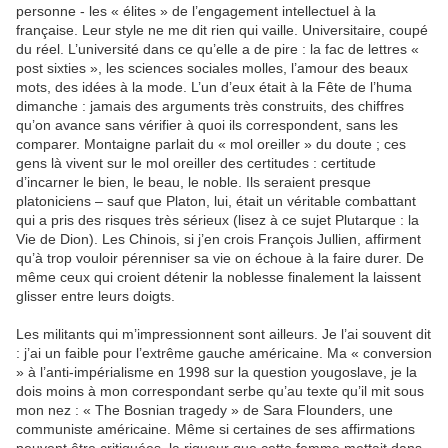
personne - les « élites » de l’engagement intellectuel à la
française. Leur style ne me dit rien qui vaille. Universitaire, coupé
du réel. L’université dans ce qu’elle a de pire : la fac de lettres «
post sixties », les sciences sociales molles, l’amour des beaux
mots, des idées à la mode. L’un d’eux était à la Fête de l’huma
dimanche : jamais des arguments très construits, des chiffres
qu’on avance sans vérifier à quoi ils correspondent, sans les
comparer. Montaigne parlait du « mol oreiller » du doute ; ces
gens là vivent sur le mol oreiller des certitudes : certitude
d’incarner le bien, le beau, le noble. Ils seraient presque
platoniciens – sauf que Platon, lui, était un véritable combattant
qui a pris des risques très sérieux (lisez à ce sujet Plutarque : la
Vie de Dion). Les Chinois, si j’en crois François Jullien, affirment
qu’à trop vouloir pérenniser sa vie on échoue à la faire durer. De
même ceux qui croient détenir la noblesse finalement la laissent
glisser entre leurs doigts.
Les militants qui m’impressionnent sont ailleurs. Je l’ai souvent dit
: j’ai un faible pour l’extrême gauche américaine. Ma « conversion
» à l’anti-impérialisme en 1998 sur la question yougoslave, je la
dois moins à mon correspondant serbe qu’au texte qu’il mit sous
mon nez : « The Bosnian tragedy » de Sara Flounders, une
communiste américaine. Même si certaines de ses affirmations