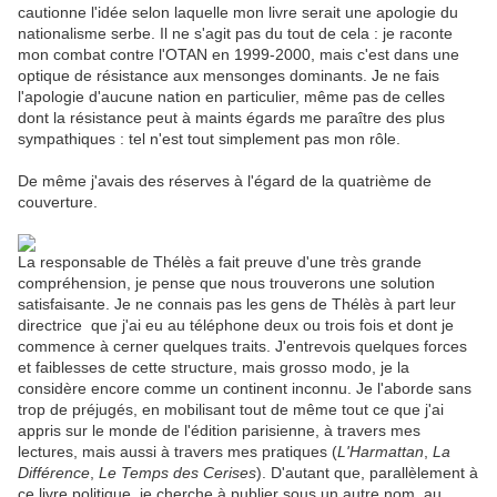
cautionne l'idée selon laquelle mon livre serait une apologie du
nationalisme serbe. Il ne s'agit pas du tout de cela : je raconte
mon combat contre l'OTAN en 1999-2000, mais c'est dans une
optique de résistance aux mensonges dominants. Je ne fais
l'apologie d'aucune nation en particulier, même pas de celles
dont la résistance peut à maints égards me paraître des plus
sympathiques : tel n'est tout simplement pas mon rôle.
De même j'avais des réserves à l'égard de la quatrième de
couverture.
La responsable de Thélès a fait preuve d'une très grande
compréhension, je pense que nous trouverons une solution
satisfaisante. Je ne connais pas les gens de Thélès à part leur
directrice que j'ai eu au téléphone deux ou trois fois et dont je
commence à cerner quelques traits. J'entrevois quelques forces
et faiblesses de cette structure, mais grosso modo, je la
considère encore comme un continent inconnu. Je l'aborde sans
trop de préjugés, en mobilisant tout de même tout ce que j'ai
appris sur le monde de l'édition parisienne, à travers mes
lectures, mais aussi à travers mes pratiques (
L'Harmattan
,
La
Différence
,
Le Temps des Cerises
). D'autant que, parallèlement à
ce livre politique, je cherche à publier sous un autre nom, au