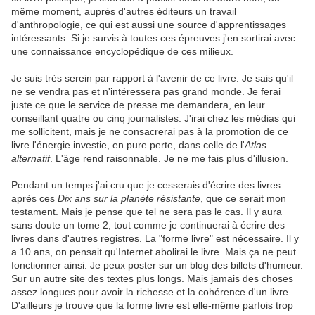
même moment, auprès d'autres éditeurs un travail
d'anthropologie, ce qui est aussi une source d'apprentissages
intéressants. Si je survis à toutes ces épreuves j'en sortirai avec
une connaissance encyclopédique de ces milieux.
Je suis très serein par rapport à l'avenir de ce livre. Je sais qu'il
ne se vendra pas et n'intéressera pas grand monde. Je ferai
juste ce que le service de presse me demandera, en leur
conseillant quatre ou cinq journalistes. J'irai chez les médias qui
me sollicitent, mais je ne consacrerai pas à la promotion de ce
livre l'énergie investie, en pure perte, dans celle de l'
Atlas
alternatif
. L'âge rend raisonnable. Je ne me fais plus d'illusion.
Pendant un temps j'ai cru que je cesserais d'écrire des livres
après ces
Dix ans sur la planète résistante
, que ce serait mon
testament. Mais je pense que tel ne sera pas le cas. Il y aura
sans doute un tome 2, tout comme je continuerai à écrire des
livres dans d'autres registres. La "forme livre" est nécessaire. Il y
a 10 ans, on pensait qu'Internet abolirai le livre. Mais ça ne peut
fonctionner ainsi. Je peux poster sur un blog des billets d'humeur.
Sur un autre site des textes plus longs. Mais jamais des choses
assez longues pour avoir la richesse et la cohérence d'un livre.
D'ailleurs je trouve que la forme livre est elle-même parfois trop