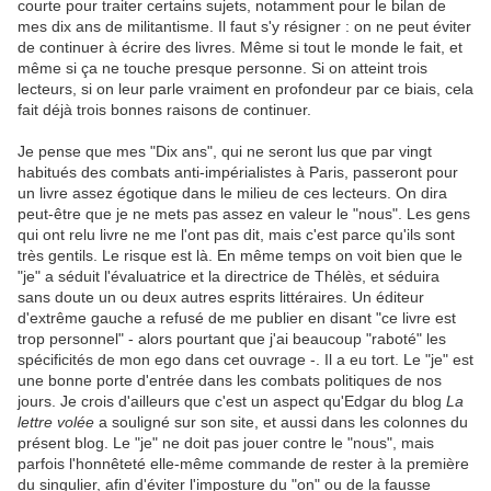
courte pour traiter certains sujets, notamment pour le bilan de
mes dix ans de militantisme. Il faut s'y résigner : on ne peut éviter
de continuer à écrire des livres. Même si tout le monde le fait, et
même si ça ne touche presque personne. Si on atteint trois
lecteurs, si on leur parle vraiment en profondeur par ce biais, cela
fait déjà trois bonnes raisons de continuer.
Je pense que mes "Dix ans", qui ne seront lus que par vingt
habitués des combats anti-impérialistes à Paris, passeront pour
un livre assez égotique dans le milieu de ces lecteurs. On dira
peut-être que je ne mets pas assez en valeur le "nous". Les gens
qui ont relu livre ne me l'ont pas dit, mais c'est parce qu'ils sont
très gentils. Le risque est là. En même temps on voit bien que le
"je" a séduit l'évaluatrice et la directrice de Thélès, et séduira
sans doute un ou deux autres esprits littéraires. Un éditeur
d'extrême gauche a refusé de me publier en disant "ce livre est
trop personnel" - alors pourtant que j'ai beaucoup "raboté" les
spécificités de mon ego dans cet ouvrage -. Il a eu tort. Le "je" est
une bonne porte d'entrée dans les combats politiques de nos
jours. Je crois d'ailleurs que c'est un aspect qu'Edgar du blog
La
lettre volée
a souligné sur son site, et aussi dans les colonnes du
présent blog. Le "je" ne doit pas jouer contre le "nous", mais
parfois l'honnêteté elle-même commande de rester à la première
du singulier, afin d'éviter l'imposture du "on" ou de la fausse