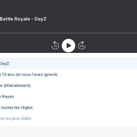
 Battle Royale - DayZ
 DayZ
 a 13 ans (et vous l'avez ignoré)
e (littéralement)
im Rayan
 toutes les règles
s les jeux vidéo
us choquant de Rockstar ? - Le scandale BULLY