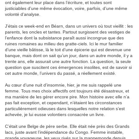
ont également leur place dans l’écriture, et toutes sont
justiciables d’une même évocation, voire, parfois, d’une même
volonté d’analyse.
J’étais ce week-end en Béarn, dans un univers où tout vieillit : les
parents, les oncles et tantes. Partout surgissent des vestiges de
l’enfance dont la subsistance paraît aussi incongrue que des
ruines romaines au milieu des gratte-ciels. Ici le mur familier
d’une vieille bâtisse, là le toit d’une épicerie qui est devenue une
banque, mais dont on sait qu’un jour, dans un autre monde, il y a
trente ans, elle assurait une autre fonction. La question, la seule
question que suscitent ces émergences insolites, est de savoir si
cet autre monde, l’univers du passé, a réellement existé.
Au cœur d’une nuit d’insomnie, hier, je me suis rappelé une
femme. Tous mes choix affectifs ont toujours été désastreux, et
ma manière de les gérer encore pire. Mon histoire avec elle n’a
pas fait exception, et cependant, n’étaient les circonstances
particulièrement odieuses dans lesquelles notre relation s’est
achevée, je lui eusse volontiers consacrée un livre.
C’était une Belge de père serbe. Elle était née près des Grands
lacs, juste avant l’indépendance du Congo. Femme instable,
grande voyageuse, les yeux rivés sur la mappemonde depuis