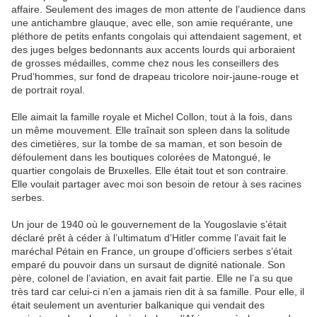
affaire. Seulement des images de mon attente de l’audience dans
une antichambre glauque, avec elle, son amie requérante, une
pléthore de petits enfants congolais qui attendaient sagement, et
des juges belges bedonnants aux accents lourds qui arboraient
de grosses médailles, comme chez nous les conseillers des
Prud’hommes, sur fond de drapeau tricolore noir-jaune-rouge et
de portrait royal.
Elle aimait la famille royale et Michel Collon, tout à la fois, dans
un même mouvement. Elle traînait son spleen dans la solitude
des cimetières, sur la tombe de sa maman, et son besoin de
défoulement dans les boutiques colorées de Matongué, le
quartier congolais de Bruxelles. Elle était tout et son contraire.
Elle voulait partager avec moi son besoin de retour à ses racines
serbes.
Un jour de 1940 où le gouvernement de la Yougoslavie s’était
déclaré prêt à céder à l’ultimatum d’Hitler comme l’avait fait le
maréchal Pétain en France, un groupe d’officiers serbes s’était
emparé du pouvoir dans un sursaut de dignité nationale. Son
père, colonel de l’aviation, en avait fait partie. Elle ne l’a su que
très tard car celui-ci n’en a jamais rien dit à sa famille. Pour elle, il
était seulement un aventurier balkanique qui vendait des