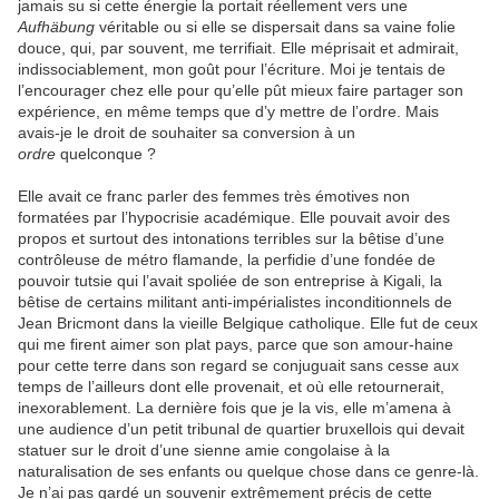
jamais su si cette énergie la portait réellement vers une
Aufhäbung
véritable ou si elle se dispersait dans sa vaine folie
douce, qui, par souvent, me terrifiait. Elle méprisait et admirait,
indissociablement, mon goût pour l’écriture. Moi je tentais de
l’encourager chez elle pour qu’elle pût mieux faire partager son
expérience, en même temps que d’y mettre de l’ordre. Mais
avais-je le droit de souhaiter sa conversion à un
ordre
quelconque ?
Elle avait ce franc parler des femmes très émotives non
formatées par l’hypocrisie académique. Elle pouvait avoir des
propos et surtout des intonations terribles sur la bêtise d’une
contrôleuse de métro flamande, la perfidie d’une fondée de
pouvoir tutsie qui l’avait spoliée de son entreprise à Kigali, la
bêtise de certains militant anti-impérialistes inconditionnels de
Jean Bricmont dans la vieille Belgique catholique. Elle fut de ceux
qui me firent aimer son plat pays, parce que son amour-haine
pour cette terre dans son regard se conjuguait sans cesse aux
temps de l’ailleurs dont elle provenait, et où elle retournerait,
inexorablement. La dernière fois que je la vis, elle m’amena à
une audience d’un petit tribunal de quartier bruxellois qui devait
statuer sur le droit d’une sienne amie congolaise à la
naturalisation de ses enfants ou quelque chose dans ce genre-là.
Je n’ai pas gardé un souvenir extrêmement précis de cette