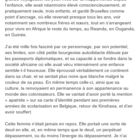
l’enfance, elle avait néanmoins élevé consciencieusement, et
pratiquement seule, trois enfants, et gardé Bruxelles comme
point d’ancrage, où elle revenait presque tous les ans, voir
notamment ses nombreux frères et sœurs, tout en s’arrangeant
pour vivre en Afrique le reste du temps, au Rwanda, en Ouganda,
en Guinée.
J’ai été mille fois fasciné par ce personnage, par son potentiel,
ses limites, son côté petite bourgeoise autodidacte éblouie par
les passeports diplomatiques, et sa capacité à se fondre dans la
société africaine où elle avait vécu intensément une enfance
semble-t-il heureuse. Elle éprouvait véritablement ce continent
dans sa chair, et se sentait plus noire que blanche malgré la
couleur de sa peau. En même temps celle-ci, ainsi que sa
culture, la renvoyaient en permanence à son appartenance au
monde des colonisateurs. Elle se vantait d’avoir porté la mention
« apatride » sur sa carte d’identité pendant ses premières
années de scolarisation en Belgique, retour de Kinshasa, et d’en
avoir souffert.
Cette femme n’était jamais en repos. Elle portait une sorte de
deuil en elle, et, en même temps que le deuil, un perpétuel
dépassement, ou du moins l’énergie du dépassement. Je n’ai