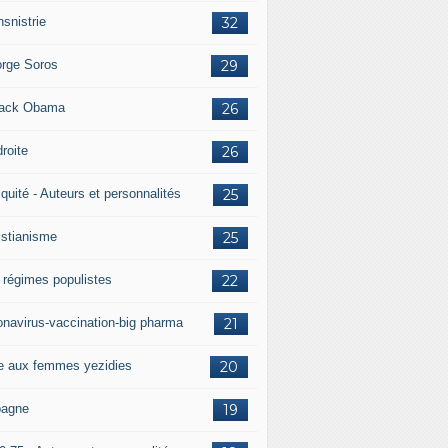
nsnistrie
32
rge Soros
29
ack Obama
26
droite
26
iquité - Auteurs et personnalités
25
istianisme
25
 régimes populistes
22
onavirus-vaccination-big pharma
21
e aux femmes yezidies
20
agne
19