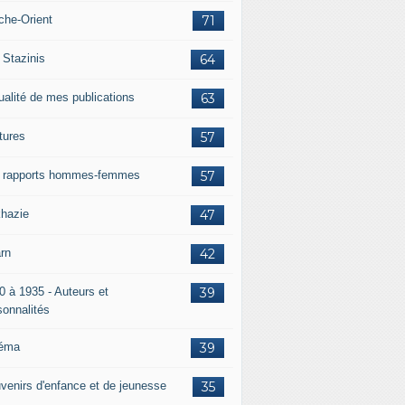
che-Orient
71
 Stazinis
64
ualité de mes publications
63
tures
57
 rapports hommes-femmes
57
hazie
47
rn
42
0 à 1935 - Auteurs et
39
sonnalités
éma
39
venirs d'enfance et de jeunesse
35