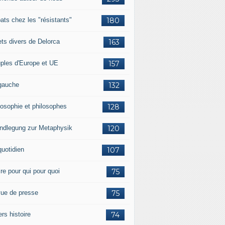
ats chez les "résistants"
180
lets divers de Delorca
163
ples d'Europe et UE
157
gauche
132
losophie et philosophes
128
ndlegung zur Metaphysik
120
quotidien
107
ire pour qui pour quoi
75
ue de presse
75
ers histoire
74