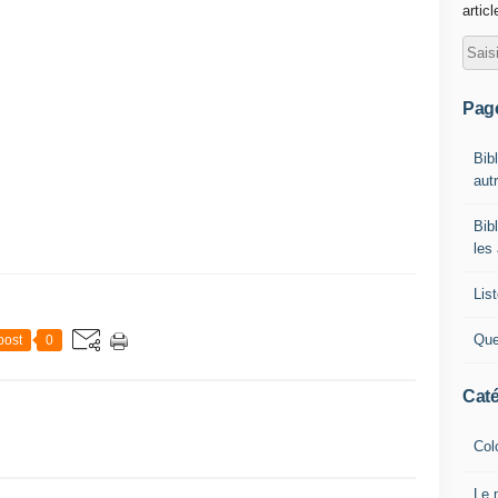
artic
Pag
Bib
autr
Bib
les
List
Que
post
0
Caté
Col
Le 