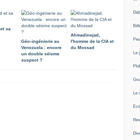
Déb
Bil
et sa
Ahmadinejad,
Peu
Géo-ingénierie au
l'homme de la CIA et
Venezuela : encore
du Mossad
La 
un double séisme
suspect ?
Phi
Gru
Le 
Ecr
Rev
Div