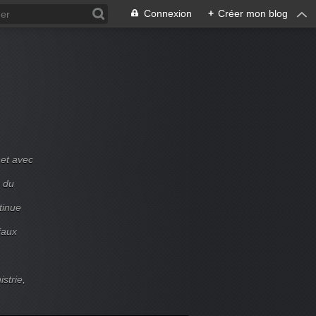
Connexion
+
Créer mon blog
et avec
e du
tinue
faux
strie,