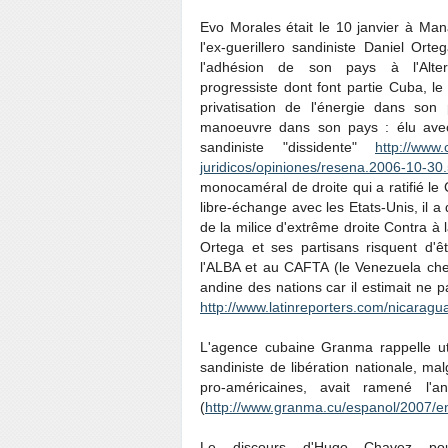
Evo Morales était le 10 janvier à Man
l'ex-guerillero sandiniste Daniel Ort
l'adhésion de son pays à l'Alter
progressiste dont font partie Cuba, le
privatisation de l'énergie dans s
manoeuvre dans son pays : élu ave
sandiniste "dissidente"
http://www.c
juridicos/opiniones/resena.2006-10-3
monocaméral de droite qui a ratifié l
libre-échange avec les Etats-Unis, i
de la milice d'extrême droite Contra à 
Ortega et ses partisans risquent d'êt
l'ALBA et au CAFTA (le Venezuela che
andine des nations car il estimait ne 
http://www.latinreporters.com/nicarag
L'agence cubaine Granma rappelle uti
sandiniste de libération nationale, ma
pro-américaines, avait ramené l
(
http://www.granma.cu/espanol/2007/en
Le discours d'Hugo Chavez pou