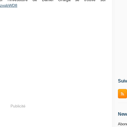
AwzxqbWD8
Suiv
Publicité
News
Abonn