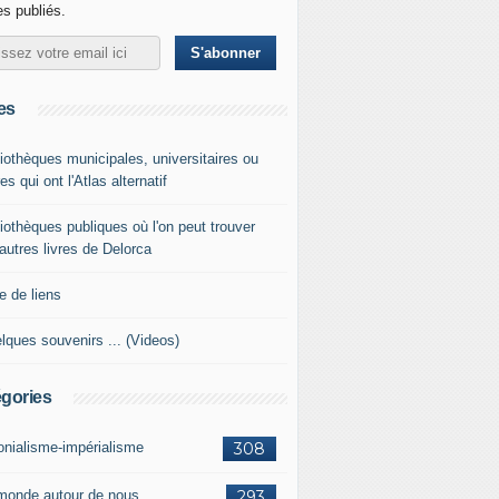
les publiés.
es
liothèques municipales, universitaires ou
es qui ont l'Atlas alternatif
liothèques publiques où l'on peut trouver
 autres livres de Delorca
e de liens
lques souvenirs ... (Videos)
gories
onialisme-impérialisme
308
monde autour de nous
293