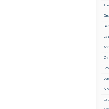
Tra
Geo
Bar
La 
Ant
Chr
Les
cor
Aid
Esp