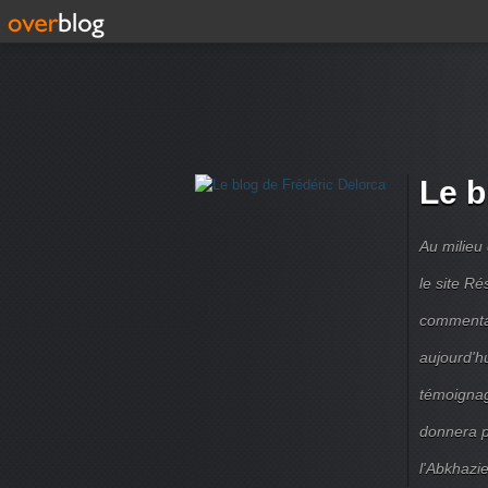
Le b
Au milieu
le site R
commentair
aujourd'h
témoignag
donnera pe
l'Abkhazie