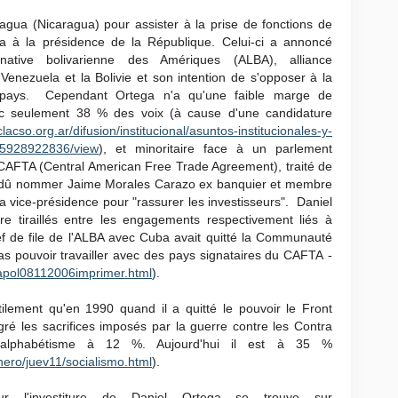
agua (Nicaragua) pour assister à la prise de fonctions de
ega à la présidence de la République. Celui-ci a annoncé
native bolivarienne des Amériques (ALBA), alliance
 Venezuela et la Bolivie et son intention de s'opposer à la
on pays. Cependant Ortega n'a qu'une faible marge de
c seulement 38 % des voix (à cause d'une candidature
lacso.org.ar/difusion/institucional/asuntos-institucionales-y-
0.5928922836/view
), et minoritaire face à un parlement
e CAFTA (Central American Free Trade Agreement), traité de
l a dû nommer Jaime Morales Carazo ex banquier et membre
la vice-présidence pour "rassurer les investisseurs". Daniel
re tiraillés entre les engagements respectivement liés à
f de file de l'ALBA avec Cuba avait quitté la Communauté
pas pouvoir travailler avec des pays signataires du CAFTA -
uapol08112006imprimer.html
).
lement qu'en 1990 quand il a quitté le pouvoir le Front
lgré les sacrifices imposés par la guerre contre les Contra
'analphabétisme à 12 %. Aujourd'hui il est à 35 %
ero/juev11/socialismo.html
).
r l'investiture de Daniel Ortega se trouve sur