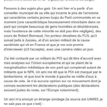
Passons à des sujets plus gais. Un ami hier m'a parlé d'un
conseiller municipal de sa ville qui incarne le pire de l'arrivisme
qui caractérise certains jeunes loups du Parti communiste en ce
moment (une caractéristique heureusement minoritaire dans ce
parti qui compte beaucoup de gens honnêtes et désintéressés,
mais l'existence de cette minorité ne doit pas être négligée), des
cours de Robert Bonnaud, l'ex porteur devalises du FLN, qu'il
suivait jadis à Jussieu, et d'un ancien militant de la cause
sandiniste qui vit en France et que je me suis promis
d'interviewer (s'il l'accepte), avec une caméra vidéo un jour.
J'ai été contacté par un militant du POI qui dit être d'accord avec
mes analyses sur l'Union européenne et qui se plaint de la
marginalisation médiatique de son parti qui compterait autant de
militants que le NPA. Un ami me dit que le POI est marqué par le
lambertisme, et que tout le monde à gauche se méfie d'eux à
cause de cela. Je n'ai aucune opinion sur ce mouvement dont je
connais seulement les déclarations publiques (des déclarations
souvent justes du reste, sur l'Europe notamment).
Un ami m'a envoyé un étrange sondage (la source est UAM93, je
ne sais pas ce que c'est) :