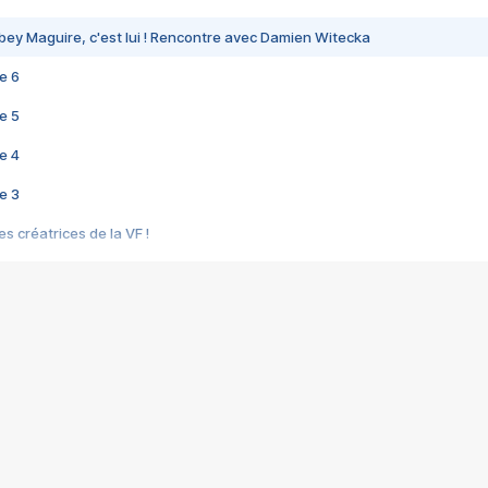
bey Maguire, c'est lui ! Rencontre avec Damien Witecka
e 6
e 5
e 4
e 3
s créatrices de la VF !
e 2
e 1
e Mektoub My Love arrive enfin ! Rencontre avec Shaïn Boumedine et Sal
i : après Toni en famille
elle réalise le bouleversant Dites lui que je l'aime
ais ! Rencontre autour de Vie privée de Rebecca Zlotowski