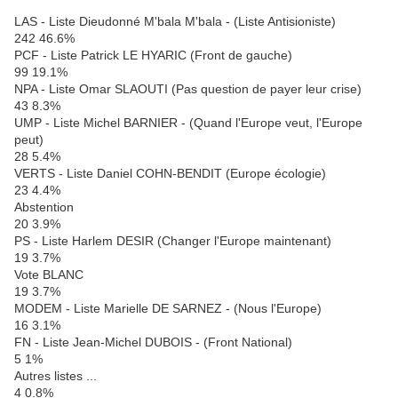
LAS - Liste Dieudonné M'bala M'bala - (Liste Antisioniste)
242 46.6%
PCF - Liste Patrick LE HYARIC (Front de gauche)
99 19.1%
NPA - Liste Omar SLAOUTI (Pas question de payer leur crise)
43 8.3%
UMP - Liste Michel BARNIER - (Quand l'Europe veut, l'Europe
peut)
28 5.4%
VERTS - Liste Daniel COHN-BENDIT (Europe écologie)
23 4.4%
Abstention
20 3.9%
PS - Liste Harlem DESIR (Changer l'Europe maintenant)
19 3.7%
Vote BLANC
19 3.7%
MODEM - Liste Marielle DE SARNEZ - (Nous l'Europe)
16 3.1%
FN - Liste Jean-Michel DUBOIS - (Front National)
5 1%
Autres listes ...
4 0.8%