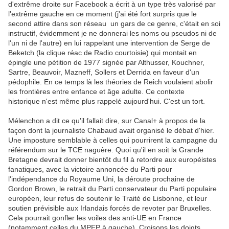
d'extrême droite sur Facebook a écrit à un type très valorisé par
l'extrême gauche en ce moment (j'ai été fort surpris que le
second attire dans son réseau un gars de ce genre, c'était en soi
instructif, évidemment je ne donnerai les noms ou pseudos ni de
l'un ni de l'autre) en lui rappelant une intervention de Serge de
Beketch (la clique réac de Radio courtoisie) qui montait en
épingle une pétition de 1977 signée par Althusser, Kouchner,
Sartre, Beauvoir, Mazneff, Sollers et Derrida en faveur d'un
pédophile. En ce temps là les théories de Reich voulaient abolir
les frontières entre enfance et âge adulte. Ce contexte
historique n'est même plus rappelé aujourd'hui. C'est un tort.
Mélenchon a dit ce qu'il fallait dire, sur Canal+ à propos de la
façon dont la journaliste Chabaud avait organisé le débat d'hier.
Une imposture semblable à celles qui pourrirent la campagne du
référendum sur le TCE naguère. Quoi qu'il en soit la Grande
Bretagne devrait donner bientôt du fil à retordre aux européistes
fanatiques, avec la victoire annoncée du Parti pour
l'indépendance du Royaume Uni, la déroute prochaine de
Gordon Brown, le retrait du Parti conservateur du Parti populaire
européen, leur refus de soutenir le Traité de Lisbonne, et leur
soutien prévisible aux Irlandais forcés de revoter par Bruxelles.
Cela pourrait gonfler les voiles des anti-UE en France
(notamment celles du MPEP à gauche). Croisons les doigts.