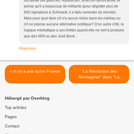
socialiste (de gauche), républicain, anarcho-syndicaliste.Je
pense qu'il a beaucoup de militants (pour dégotter plus de
600 signatures à Schivardi, il a fallu rameuter du monde).
Mais pour quoi faire s'il n'a aucun relais dans les médias ou
s'il ne prpose aucune alternative politique? D'un autre côté, la
logique médiatique a ses limites quand elle ne sert à produire
que des NPA ou des José Bové...
Répondre
< Il n'y a pas qu'en France
"La Révolution des
Montagnes" dans "La
République des Pyrénées"
>
Hébergé par Overblog
Top articles
Pages
Contact