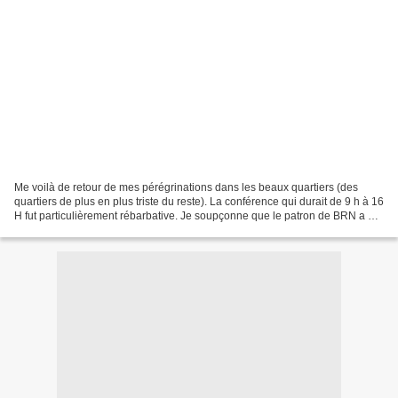
Me voilà de retour de mes pérégrinations dans les beaux quartiers (des
quartiers de plus en plus triste du reste). La conférence qui durait de 9 h à 16
H fut particulièrement rébarbative. Je soupçonne que le patron de BRN a pu
croire un instant que la...