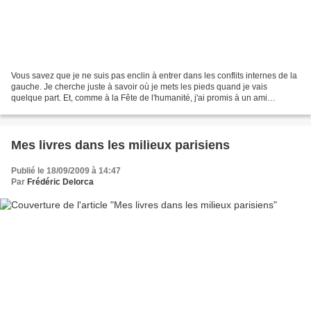
Vous savez que je ne suis pas enclin à entrer dans les conflits internes de la
gauche. Je cherche juste à savoir où je mets les pieds quand je vais
quelque part. Et, comme à la Fête de l'humanité, j'ai promis à un ami
communiste de collaborer à un bulletin...
Mes livres dans les milieux parisiens
Publié le 18/09/2009 à 14:47
Par
Frédéric Delorca