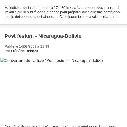
Malédiction de la pédagogie : à 17 h 30 je voyais une jeune doctorante qui
travaille sur la nudité dans la danse pour préparer avec elle une conférence
que je dois donner prochainement. Cette jeune femme avait de très jolis
yeux. Elle récitait les grands...
Post festum - Nicaragua-Bolivie
Publié le 14/09/2009 à 21:33
Par
Frédéric Delorca
Désolé, mais tard le soir il n'est pas possible de monologuer devant une