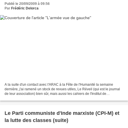
Publié le 20/09/2009 à 09:56
Par
Frédéric Delorca
A la suite d'un contact avec l'ARAC à la Fête de l'Humanité la semaine
dernière, j'ai ramené un stock de revues utiles, Le Réveil (qui est le journal
de leur association) bien sûr, mais aussi les cahiers de l'Institut de
documentation et de recherche...
Le Parti communiste d'Inde marxiste (CPI-M) et
la lutte des classes (suite)