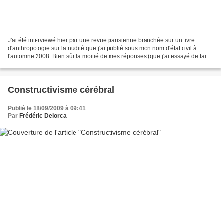
J'ai été interviewé hier par une revue parisienne branchée sur un livre
d'anthropologie sur la nudité que j'ai publié sous mon nom d'état civil à
l'automne 2008. Bien sûr la moitié de mes réponses (que j'ai essayé de faire
courtes) ont été coupées et...
Constructivisme cérébral
Publié le 18/09/2009 à 09:41
Par
Frédéric Delorca