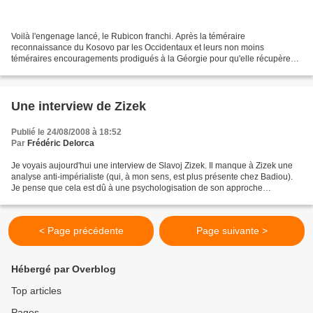
Voilà l'engenage lancé, le Rubicon franchi. Après la téméraire
reconnaissance du Kosovo par les Occidentaux et leurs non moins
téméraires encouragements prodigués à la Géorgie pour qu'elle récupère
manu militari l'Ossétie du Sud (alors que la pression...
Une interview de Zizek
Publié le 24/08/2008 à 18:52
Par
Frédéric Delorca
Je voyais aujourd'hui une interview de Slavoj Zizek. Il manque à Zizek une
analyse anti-impérialiste (qui, à mon sens, est plus présente chez Badiou).
Je pense que cela est dû à une psychologisation de son approche
philosophique (une psychologisation...
< Page précédente
Page suivante >
Hébergé par Overblog
Top articles
Pages