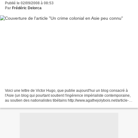
Publié le 02/09/2008 à 08:53
Par
Frédéric Delorca
Voici une lettre de Victor Hugo, que publie aujourd'hui un blog consacré à
l'Asie (un blog qui pourtant soutient l'ingérence impérialiste contemporaine,
au soutien des nationalistes tibétains http://www.agathejolybois.net/article-
22438184.html), et qui...