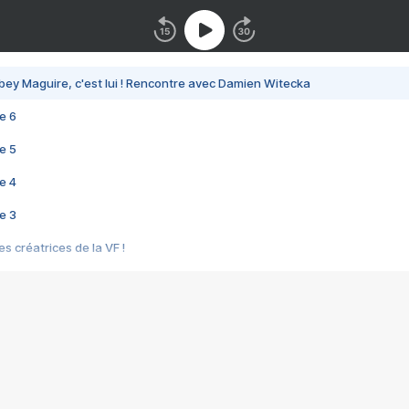
bey Maguire, c'est lui ! Rencontre avec Damien Witecka
e 6
e 5
e 4
e 3
s créatrices de la VF !
e 2
e 1
e Mektoub My Love arrive enfin ! Rencontre avec Shaïn Boumedine et Sal
i : après Toni en famille