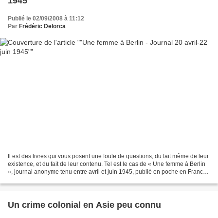
1945"
Publié le 02/09/2008 à 11:12
Par
Frédéric Delorca
Il est des livres qui vous posent une foule de questions, du fait même de leur
existence, et du fait de leur contenu. Tel est le cas de « Une femme à Berlin
», journal anonyme tenu entre avril et juin 1945, publié en poche en France
en 2006. Des questions...
Un crime colonial en Asie peu connu