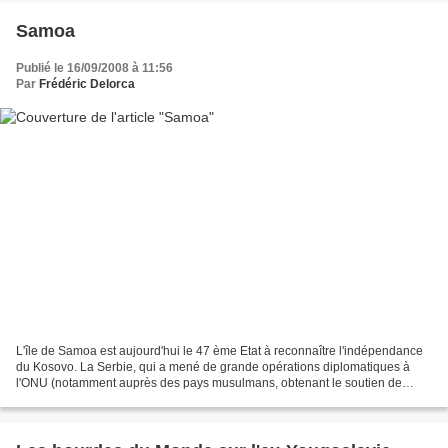
Samoa
Publié le 16/09/2008 à 11:56
Par
Frédéric Delorca
L'île de Samoa est aujourd'hui le 47 ème Etat à reconnaître l'indépendance
du Kosovo. La Serbie, qui a mené de grande opérations diplomatiques à
l'ONU (notamment auprès des pays musulmans, obtenant le soutien de
l'Indonésie et de la Malaisie) considère...