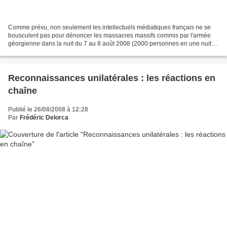
Comme prévu, non seulement les intellectuels médiatiques français ne se
bousculent pas pour dénoncer les massacres massifs commis par l'armée
géorgienne dans la nuit du 7 au 8 août 2008 (2000 personnes en une nuit
sur une population de 98 000, on voit...
Reconnaissances unilatérales : les réactions en
chaîne
Publié le 26/08/2008 à 12:28
Par
Frédéric Delorca