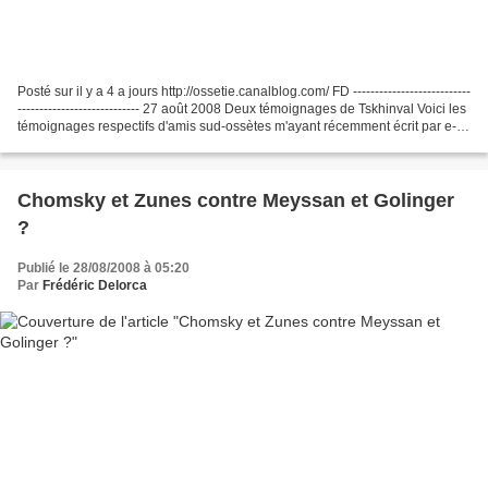
Posté sur il y a 4 a jours http://ossetie.canalblog.com/ FD ---------------------------
---------------------------- 27 août 2008 Deux témoignages de Tskhinval Voici les
témoignages respectifs d'amis sud-ossètes m'ayant récemment écrit par e-
mail, l'un...
Chomsky et Zunes contre Meyssan et Golinger
?
Publié le 28/08/2008 à 05:20
Par
Frédéric Delorca