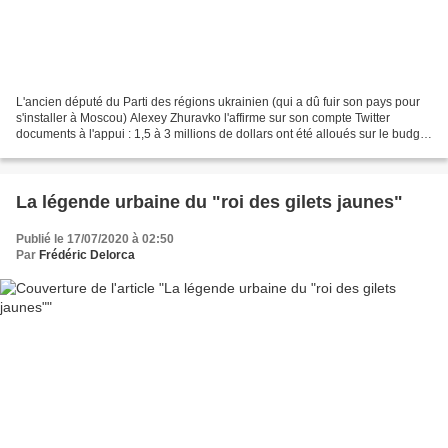
L'ancien député du Parti des régions ukrainien (qui a dû fuir son pays pour
s'installer à Moscou) Alexey Zhuravko l'affirme sur son compte Twitter
documents à l'appui : 1,5 à 3 millions de dollars ont été alloués sur le budget
américain pour la construction...
La légende urbaine du "roi des gilets jaunes"
Publié le 17/07/2020 à 02:50
Par
Frédéric Delorca