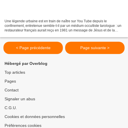
Une légende urbaine est en train de naître sur You Tube depuis le
confinement, entretenue semble-t-il par un médium occultiste tarologue : un
restaurateur français aurait reçu en 1981 un message de Jésus et de la
Sainte Vierge. Quatre ans plus tard le...
< Page précédente
Page suivante >
Hébergé par Overblog
Top articles
Pages
Contact
Signaler un abus
C.G.U.
Cookies et données personnelles
Préférences cookies