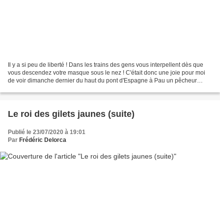
Il y a si peu de liberté ! Dans les trains des gens vous interpellent dès que
vous descendez votre masque sous le nez ! C'était donc une joie pour moi
de voir dimanche dernier du haut du pont d'Espagne à Pau un pêcheur
exhiber une truite au bout de sa...
Le roi des gilets jaunes (suite)
Publié le 23/07/2020 à 19:01
Par
Frédéric Delorca