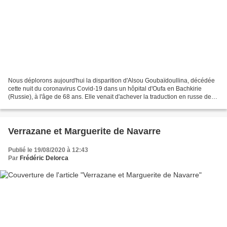
Nous déplorons aujourd'hui la disparition d'Alsou Goubaïdoullina, décédée
cette nuit du coronavirus Covid-19 dans un hôpital d'Oufa en Bachkirie
(Russie), à l'âge de 68 ans. Elle venait d'achever la traduction en russe de
mon livre "L'ingérence de l'OTAN...
Verrazane et Marguerite de Navarre
Publié le 19/08/2020 à 12:43
Par
Frédéric Delorca